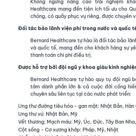
Không ngừng nâng cao trải nghiệm kh
Healthcare
mang đến tiện ích tối ưu cho Qu
chóng, có quầy phục vụ riêng, được chuyên vi
Đối tác bảo lãnh viện phí trong nước và quốc t
Bernard Healthcare tự hào là
đối tác bảo lãnh
và quốc tế, mang đến cho khách hàng sự yê
thanh toán chi phí điều trị.
Được hỗ trợ bởi đội ngũ y khoa giàu kinh nghi
Bernard Healthcare tự hào quy tụ
đội ngũ b
tâm dành phần lớn & cả cuộc đời cống hiế
chuyên sâu liên tục tại các nước phát triển:
Ung thư đường tiêu hóa - gan mật: Nhật Bản, Hàn
Ung thư vú: Nhật Bản, Mỹ
Vết thương; Mạch máu: Mỹ, Úc, Đức, Tây Ban Nha
Cột sống - Cơ xương khớp: Pháp, Mỹ, Nhật