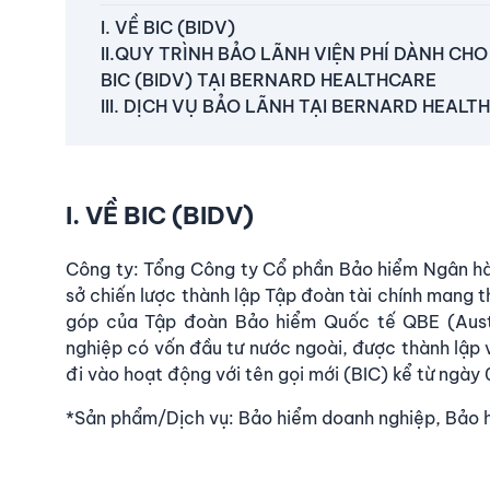
I. VỀ BIC (BIDV)
II.QUY TRÌNH BẢO LÃNH VIỆN PHÍ DÀNH CH
BIC (BIDV) TẠI BERNARD HEALTHCARE
III. DỊCH VỤ BẢO LÃNH TẠI BERNARD HEALT
I. VỀ BIC (BIDV)
Công ty: Tổng Công ty Cổ phần Bảo hiểm Ngân hàn
sở chiến lược thành lập Tập đoàn tài chính mang 
góp của Tập đoàn Bảo hiểm Quốc tế QBE (Austr
nghiệp có vốn đầu tư nước ngoài, được thành lập 
đi vào hoạt động với tên gọi mới (BIC) kể từ ngày
*Sản phẩm/Dịch vụ: Bảo hiểm doanh nghiệp, Bảo 