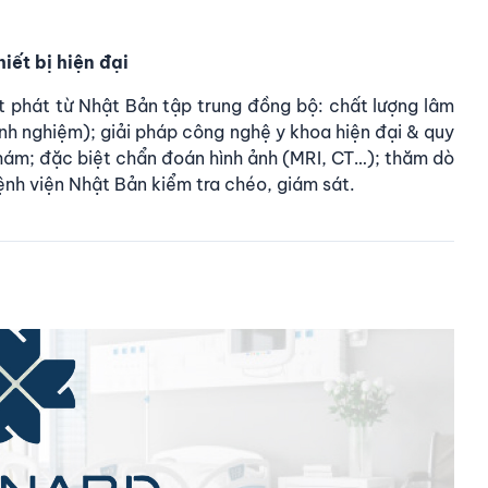
iết bị hiện đại
t phát từ Nhật Bản tập trung đồng bộ: chất lượng lâm
nh nghiệm); giải pháp công nghệ y khoa hiện đại & quy
khám; đặc biệt chẩn đoán hình ảnh (MRI, CT…); thăm dò
 bệnh viện Nhật Bản kiểm tra chéo, giám sát.