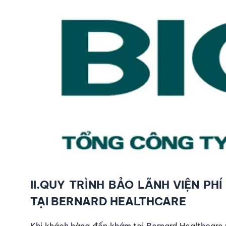
II.QUY TRÌNH BẢO LÃNH VIỆN PH
TẠI BERNARD HEALTHCARE
Khi khách hàng đến khám tại Bernard Healthcare v