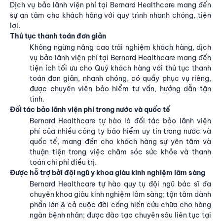
Dịch vụ bảo lãnh viện phí tại Bernard Healthcare mang đến
sự an tâm cho khách hàng với quy trình nhanh chóng, tiện
lợi.
Thủ tục thanh toán đơn giản
Không ngừng nâng cao trải nghiệm khách hàng,
dịch
vụ bảo lãnh viện phí tại Bernard Healthcare
mang đến
tiện ích tối ưu cho Quý khách hàng với thủ tục thanh
toán đơn giản, nhanh chóng, có quầy phục vụ riêng,
được chuyên viên bảo hiểm tư vấn, hướng dẫn tận
tình.
Đối tác bảo lãnh viện phí trong nước và quốc tế
Bernard Healthcare tự hào là
đối tác bảo lãnh viện
phí
của nhiều công ty bảo hiểm uy tín trong nước và
quốc tế, mang đến cho khách hàng sự yên tâm và
thuận tiện trong việc chăm sóc sức khỏe và thanh
toán chi phí điều trị.
Được hỗ trợ bởi đội ngũ y khoa giàu kinh nghiệm lâm sàng
Bernard Healthcare tự hào quy tụ
đội ngũ bác sĩ đa
chuyên khoa
giàu kinh nghiệm lâm sàng; tận tâm dành
phần lớn & cả cuộc đời cống hiến cứu chữa cho hàng
ngàn bệnh nhân; được đào tạo chuyên sâu liên tục tại