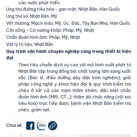
các nước phát triển:
Ung thư đường tiêu hóa - gan mật: Nhật Bản, Hàn Quốc
Ung thư vú: Nhật Bản, Mỹ
Vết thương; Mạch máu: Mỹ, Úc, Đức, Tây Ban Nha, Hàn Quốc
Cột sống - Cơ xương khớp: Pháp, Mỹ, Nhật
Chẩn đoán hình ảnh: Pháp, Mỹ, Nhật
Vật lý trị liệu: Nhật Bản
Quy trình vận hành chuyên nghiệp cùng trang thiết bị hiện
đại
Theo tiêu chuẩn dịch vụ cao với mô hình xuất phát từ
Nhật Bản tập trung đồng bộ: chất lượng lâm sàng xuất
sắc (Bác sĩ, điều dưỡng dày dặn kinh nghiệm); giải
pháp công nghệ y khoa hiện đại & quy trình kiểm tra
chéo ở tất cả các trạm thăm khám; đặc biệt chẩn
đoán hình ảnh (MRI, CT…); thăm dò chức năng (nội soi
tiêu hoá) trực tiếp được bệnh viện Nhật Bản kiểm tra
chéo, giám sát.
Chia sẻ