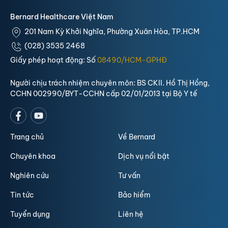
Bernard Healthcare Việt Nam
201 Nam Kỳ Khởi Nghĩa, Phường Xuân Hòa, TP.HCM
(028) 3535 2468
Giấy phép hoạt động: Số
08490/HCM-GPHĐ
Người chịu trách nhiệm chuyên môn: BS CKII. Hồ Thị Hồng,
CCHN 002990/BYT-CCHN cấp 02/01/2013 tại Bộ Y tế
Trang chủ
Về Bernard
Chuyên khoa
Dịch vụ nổi bật
Nghiên cứu
Tư vấn
Tin tức
Bảo hiểm
Tuyển dụng
Liên hệ