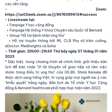
các nền tảng:
- Zoom:
https://us02web.zoom.us/j/8476089613#success
- Livestream tại:
+ Fanpage
Y học cộng đồng
+ Fanpage
Hệ thống Y khoa Chuyên sâu Quốc tế Bernard
+ Group "Hỗ trợ bệnh nhân Ung thư"
+ Hỗ trợ truyền thông bởi ML CLB Phụ nữ kiên cường,
eDoctor, MedInsights và Soha
- Thời gian: 20h00-21h30 Thứ bảy ngày 07 tháng 01 năm
2023
* Đặc biệt, trong chương trình sẽ chính thức giới thiệu bản
lịch để bàn chứa "31 lời khuyên về giao tiếp và làm việc
nhóm trong điều trị ung thư" của GS.BS. Shirai Keisuke đã
được dịch sang tiếng Việt, hi vọng giúp mọi người lưu ý các
“khẩu quyết" hằng ngày. Bản lịch do Tổ chức Y học Cộng
đồng &
Bernard Healthcare
phối hợp thực hiện năm 2022.