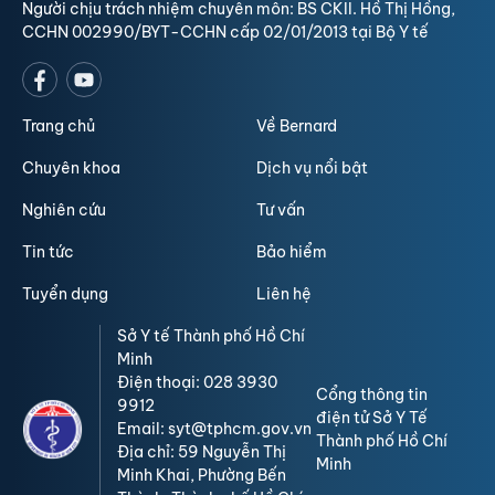
Người chịu trách nhiệm chuyên môn: BS CKII. Hồ Thị Hồng,
CCHN 002990/BYT-CCHN cấp 02/01/2013 tại Bộ Y tế
Trang chủ
Về Bernard
Chuyên khoa
Dịch vụ nổi bật
Nghiên cứu
Tư vấn
Tin tức
Bảo hiểm
Tuyển dụng
Liên hệ
Sở Y tế Thành phố Hồ Chí
Minh
Điện thoại: 028 3930
Cổng thông tin
9912
điện tử Sở Y Tế
Email: syt@tphcm.gov.vn
Thành phố Hồ Chí
Địa chỉ: 59 Nguyễn Thị
Minh
Minh Khai, Phường Bến