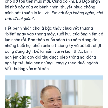
cho đỡ tốn tiền mua mới. Cũng có khi, BS Đạo nhận
lời nhờ cậy của vợ bệnh nhân, thuyết phục chồng
mình bớt thuốc lá lại, vì: “
Em nói ổng không nghe, nhờ
bác sĩ nói giùm
”.
Hết bệnh nhân chờ là bậc thầy chữa vết thương
“biến” ngay vào thang máy, tuổi hưu của ông hiếm có
lúc nhàn rỗi. Bản thảo cuốn sách thứ năm đang đợi,
những buổi hội chẩn online thường kỳ và cả bất chợt
cũng đang đợi. Đó là niềm vui vì kiến thức, kinh
nghiệm của cây đại thụ được gieo trồng nơi đồng
nghiệp trẻ, hứa hẹn những lương y theo đuổi ngành
Vết thương vẫn mãi còn.