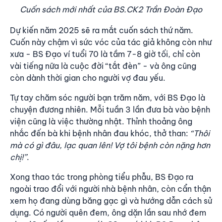
Cuốn sách mới nhất của BS.CK2 Trần Đoàn Đạo
Dự kiến năm 2025 sẽ ra mắt cuốn sách thứ năm.
Cuốn này chậm vì sức vóc của tác giả không còn như
xưa - BS Đạo ví tuổi 70 là tầm 7-8 giờ tối, chỉ còn
vài tiếng nữa là cuộc đời “tắt đèn” - và ông cũng
còn dành thời gian cho người vợ đau yếu.
Tự tay chăm sóc người bạn trăm năm, với BS Đạo là
chuyện đương nhiên. Mỗi tuần 3 lần đưa bà vào bệnh
viện cũng là việc thường nhật. Thỉnh thoảng ông
nhắc đến bà khi bệnh nhân đau khóc, thở than:
“Thôi
mà có gì đâu, lạc quan lên! Vợ tôi bệnh còn nặng hơn
chị!”
.
Xong thao tác trong phòng tiểu phẫu, BS Đạo ra
ngoài trao đổi với người nhà bệnh nhân, còn cẩn thận
xem họ đang dùng băng gạc gì và hướng dẫn cách sử
dụng. Có người quên đem, ông dặn lần sau nhớ đem