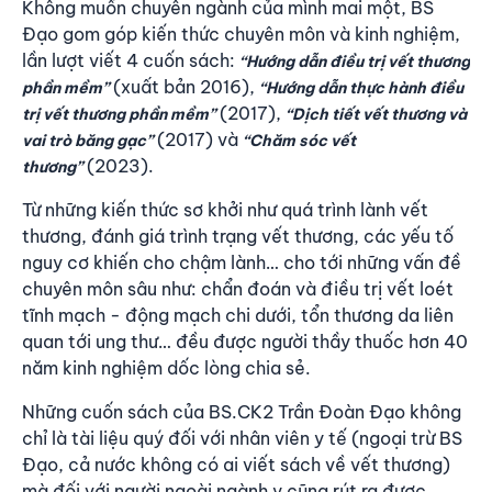
Không muốn chuyên ngành của mình mai một, BS
Đạo gom góp kiến thức chuyên môn và kinh nghiệm,
lần lượt viết 4 cuốn sách:
“Hướng dẫn điều trị vết thương
(xuất bản 2016),
phần mềm”
“Hướng dẫn thực hành điều
(2017),
trị vết thương phần mềm”
“Dịch tiết vết thương và
(2017) và
vai trò băng gạc”
“Chăm sóc vết
(2023).
thương”
Từ những kiến thức sơ khởi như quá trình lành vết
thương, đánh giá trình trạng vết thương, các yếu tố
nguy cơ khiến cho chậm lành… cho tới những vấn đề
chuyên môn sâu như: chẩn đoán và điều trị vết loét
tĩnh mạch - động mạch chi dưới, tổn thương da liên
quan tới ung thư… đều được người thầy thuốc hơn 40
năm kinh nghiệm dốc lòng chia sẻ.
Những cuốn sách của BS.CK2 Trần Đoàn Đạo không
chỉ là tài liệu quý đối với nhân viên y tế (ngoại trừ BS
Đạo, cả nước không có ai viết sách về vết thương)
mà đối với người ngoài ngành y cũng rút ra được