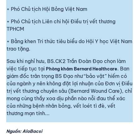
+ Phó Chủ tịch Hội Bỏng Việt Nam
+ Phó Chủ tịch Liên chi hội Điều trị vết thương
TPHCM
+ Bằng khen Tri thức tiêu biểu do Hội Y học Việt Nam
trao tặng.
Sau khi nghỉ hưu, BS.CK2 Trần Đoàn Đạo chọn làm
việc tiếp tục tại
. Ban
Phòng khám Bernard Healthcare
giám đốc trân trọng BS Đạo như “bảo vật” hiếm có
của ngành y nên không đặt lợi nhuận của Đơn vị Điều
trị vết thương chuyên sâu (Bernard Wound Care), chỉ
mong cùng thầy xoa dịu phần nào nỗi đau thể xác
của những bệnh nhân bỏng, vết loét tì đè, vết
thương mạn tính...
Nguồn:
AloBacsi