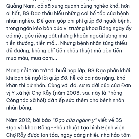
Quảng Nam, cả xã xung quanh cùng nghèo khổ, hơn
ai hết, BS Đạo thấu hiểu những cái bế tắc của bệnh
nhân nghèo. Để gom góp chi phí giúp đỡ người bệnh,
trong ngăn kéo bàn của vị trưởng khoa Bỏng ngày ấy
có một góc riêng cất những khoản ngoài lương như
tiền thưởng, tiền mổ... Nhưng bệnh nhân túng thiếu
đủ đường, không chỉ tiền phẫu thuật mà còn tiền
mua máu, mua cơm...
Mang nỗi trăn trở tới buổi họp lớp, BS Đạo phấn khởi
khi bạn bè ngỏ lời giúp đỡ, hễ có ca nào nặng, khó
khăn thì cứ nhắn. Cùng với đó, sự ra đời của của Đơn
vị Y xã hội Chợ Rẫy (năm 2008, sau này là Phòng
Công tác xã hội) đã tiếp sức thêm cho bệnh nhân
nhân bỏng.
Năm 2012, bài báo
“Đạo của ngành y”
viết về BS
Đạo và khoa Bỏng-Phẫu thuật tạo hình Bệnh viện
Chợ Rẫy được lan tỏa, ngày càng nhiều nhà hảo tâm