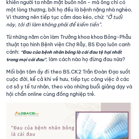
khiến người ta nhăn mặt buồn nôn - mà ông chỉ có
một lòng thương, bởi họ đều là bệnh nặng nhà nghèo.
Vì thương nên tiếp tục cầm dao kéo, chứ:
“Ở tuổi
này, tôi đi làm không phải để kiếm tiền”
.
Từ những năm còn làm Trưởng khoa khoa Bỏng-Phẫu
thuật tạo hình Bệnh viện Chợ Rẫy, BS Đạo luôn canh
cánh:
“Đau của bệnh nhân bỏng là cái đau tệ hại nhất
, làm cách nào họ đừng đau nữa?
trong mọi cái đau”
Mối bận tâm ấy đi theo BS.CK2 Trần Đoàn Đạo suốt
cuộc đời, kể cả khi về hưu, tiếp tục công việc ở các
cơ sở y tế tư nhân, theo vào những buổi giảng dạy và
hội chẩn online cùng đồng nghiệp trẻ.