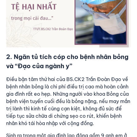
2. Ngăn tủ tích cóp cho bệnh nhân bỏng
và “Đạo của ngành y”
Điều bận tâm thứ hai của BS.CK2 Trần Đoàn Đạo về
bệnh nhân bỏng là chi phí điều trị cao mà hoàn cảnh
gia đình rất eo hẹp. Những người vào khoa Bỏng của
bệnh viện tuyến cuối đều là bỏng nặng, nếu may mắn
trị lành thì kinh tế cũng cạn kiệt, không đủ sức để
tiếp tục sửa chữa di chứng sẹo co rút, khiến bệnh
nhân khó tái hòa nhập với cộng đồng.
Sinh ra trong một gia đình lao động gồm 9 anh em ở