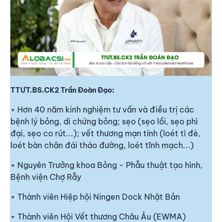
TTƯT.BS.CK2 Trần Đoàn Đạo:
+ Hơn 40 năm kinh nghiệm tư vấn và điều trị các
bệnh lý bỏng, di chứng bỏng; sẹo (sẹo lồi, sẹo phì
đại, sẹo co rút...); vết thương mạn tính (loét tì đè,
loét bàn chân đái tháo đường, loét tĩnh mạch...)
+ Nguyên Trưởng khoa Bỏng - Phẫu thuật tạo hình,
Bệnh viện Chợ Rẫy
+ Thành viên Hiệp hội Ningen Dock Nhật Bản
+ Thành viên Hội Vết thương Châu Âu (EWMA)