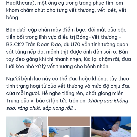
Healthcare), một ông cụ trong trang phục tím lom
khom chăm chút cho từng vết thương, vết loét, vết
bỏng.
Bên dưới cặp chân mày điểm bạc, đôi mắt của bậc
tiền bối trong lĩnh vực điều trị Bỏng-Vết thương -
BS.CK2 Trần Đoàn Đạo, dù U70 vẫn tinh tường quan
sát từng nếp da, mảnh thịt được ánh đèn soi rõ. Bàn
tay đeo găng khi thì nhanh nhẹn, lúc lại chậm rãi, đưa
lưỡi kéo nhỏ xử lý vết thương cho bệnh nhân.
Người bệnh lúc này có thể đau hoặc không, tùy theo
tình trạng hoại tử của vết thương và mức độ chịu đau
của mỗi người. Hễ nghe tiếng rên, chất giọng miền
Trung của vị bác sĩ lập tức trấn an:
không sao không
sao, ráng chút, sắp xong rồi!…