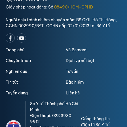
Giấy phép hoạt động: Số
08490/HCM-GPHĐ
Người chịu trách nhiệm chuyên môn: BS CKII. Hồ Thị Hồng,
CCHN 002990/BYT-CCHN cấp 02/01/2013 tại Bộ Y tế
Trang chủ
Về Bernard
Chuyên khoa
Dịch vụ nổi bật
Nghiên cứu
Tư vấn
Tin tức
Bảo hiểm
Tuyển dụng
Liên hệ
Sở Y tế Thành phố Hồ Chí
Minh
Điện thoại: 028 3930
Cổng thông tin
9912
điện tử Sở Y Tế