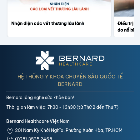
Nhận diện các vết thương lâu lành
Điều trị c
do nổ bình
HỆ THỐNG Y KHOA CHUYÊN SÂU QUỐC TẾ
BERNARD
Bernard lắng nghe sức khỏe bạn!
Thời gian làm việc: 7h30 - 16h30 (từ Thứ 2 đến Thứ 7)
Bernard Healthcare Việt Nam
201 Nam Kỳ Khởi Nghĩa, Phường Xuân Hòa, TP.HCM
(028) 3535 2468