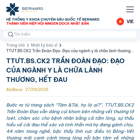
HỆ THỐNG Y KHOA CHUYÊN SÂU QUỐC TẾ BERNARD
VIE
THÀNH VIÊN HIỆP HỘI NINGEN DOCK NHẬT BẢN
Trang chủ
Nhật ký bác sĩ
TTƯT.BS.CK2 Trần Đoàn Đạo: Đạo của ngành y là chữa lành thương,
hết đau
TTƯT.BS.CK2 TRẦN ĐOÀN ĐẠO: ĐẠO
CỦA NGÀNH Y LÀ CHỮA LÀNH
THƯƠNG, HẾT ĐAU
AloBacsi
27/09/2025
Bước ra từ trang sách “Tâm &Tài, họ là ai?”, TTƯT.BS.CK2
Trần Đoàn Đạo vẫn dáng cúi khom bên những vết thương lở
loét, chăm sóc cho bệnh nhân bằng cả tấm lòng, sự thấu
hiểu về cái đau thể xác và tinh thần mà họ đang gánh chịu.
44 năm trong nghề, bậc thầy lĩnh vực điều trị Bỏng-Vết
thương mãi canh cánh trong lòng nỗi bận tâm về những