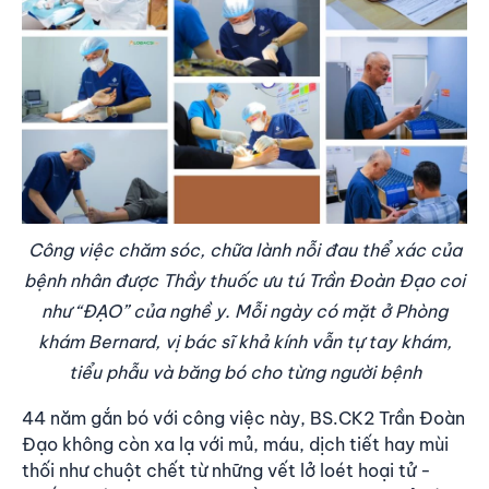
Công việc chăm sóc, chữa lành nỗi đau thể xác của
bệnh nhân được Thầy thuốc ưu tú Trần Đoàn Đạo coi
như “ĐẠO” của nghề y. Mỗi ngày có mặt ở Phòng
khám Bernard, vị bác sĩ khả kính vẫn tự tay khám,
tiểu phẫu và băng bó cho từng người bệnh
44 năm gắn bó với công việc này, BS.CK2 Trần Đoàn
Đạo không còn xa lạ với mủ, máu, dịch tiết hay mùi
thối như chuột chết từ những vết lở loét hoại tử -