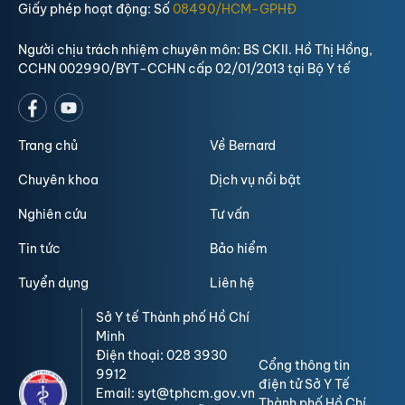
Giấy phép hoạt động: Số
08490/HCM-GPHĐ
Người chịu trách nhiệm chuyên môn: BS CKII. Hồ Thị Hồng,
CCHN 002990/BYT-CCHN cấp 02/01/2013 tại Bộ Y tế
Trang chủ
Về Bernard
Chuyên khoa
Dịch vụ nổi bật
Nghiên cứu
Tư vấn
Tin tức
Bảo hiểm
Tuyển dụng
Liên hệ
Sở Y tế Thành phố Hồ Chí
Minh
Điện thoại: 028 3930
Cổng thông tin
9912
điện tử Sở Y Tế
Email: syt@tphcm.gov.vn
Thành phố Hồ Chí