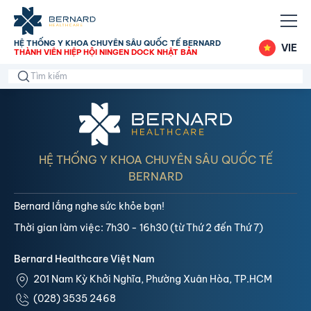
HỆ THỐNG Y KHOA CHUYÊN SÂU QUỐC TẾ BERNARD
VIE
THÀNH VIÊN HIỆP HỘI NINGEN DOCK NHẬT BẢN
HỆ THỐNG Y KHOA CHUYÊN SÂU QUỐC TẾ
BERNARD
Bernard lắng nghe sức khỏe bạn!
Thời gian làm việc: 7h30 - 16h30 (từ Thứ 2 đến Thứ 7)
Bernard Healthcare Việt Nam
201 Nam Kỳ Khởi Nghĩa, Phường Xuân Hòa, TP.HCM
(028) 3535 2468