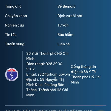
Trang chủ
Về Bernard
Chuyên khoa
Dịch vụ nổi bật
Nghiên cứu
Tư vấn
Tin tức
Bảo hiểm
Tuyển dụng
Liên hệ
Sở Y tế Thành phố Hồ Chí
Minh
Điện thoại: 028 3930
Cổng thông tin
9912
điện tử Sở Y Tế
Email: syt@tphcm.gov.vn
Thành phố Hồ Chí
Địa chỉ: 59 Nguyễn Thị
Minh
Minh Khai, Phường Bến
Thành, Thành phố Hồ Chí
Minh