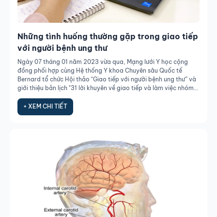
Những tình huống thường gặp trong giao tiếp
với người bệnh ung thư
Ngày 07 tháng 01 năm 2023 vừa qua, Mạng lưới Y học cộng
đồng phối hợp cùng Hệ thống Y khoa Chuyên sâu Quốc tế
Bernard tổ chức Hội thảo “Giao tiếp với người bệnh ung thư” và
giới thiệu bản lịch "31 lời khuyên về giao tiếp và làm việc nhóm
trong điều trị ung thư" nhằm chia sẻ những kinh nghiệm và
thông điệp hữu ích khi giao tiếp và làm việc nhóm trong chăm
+ XEM CHI TIẾT
sóc, điều trị K. Đây là hoạt động nằm trong chuỗi chương trình
Nghìn lẻ một đêm Ca (K), với sự chia sẻ của các diễn giả, khách
mời từ Nhật Bản và Việt Nam.