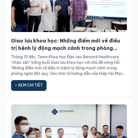
Giao lưu khoa học: Những điểm mới về điều
trị bệnh lý động mạch cảnh trong phòng
ngừa đột quỵ
Tháng 10 đến, Team Khoa học Đào tạo Bernard Healthcare
“chào sân” bằng buổi Giao lưu khoa học với chủ đề nóng hổi:
“Những điểm mới về điều trị bệnh lý động mạch cảnh trong
phòng ngừa đột quỵ: Góc nhìn từ hướng dẫn của Hiệp hội Mạch
máu Châu Âu 2022”
+ XEM CHI TIẾT