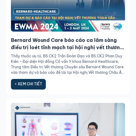
Bernard Wound Care báo cáo ca lâm sàng
điều trị loét tĩnh mạch tại hội nghị vết thương
EWMA 2024
Thầy thuốc ưu tú, BS.CK2 Trần Đoàn Đạo và BS.CK2 Phan Duy
Kiên - Đại diện Hội đồng Cố vấn Y khoa Bernard Healthcare,
Trung tâm Điều trị Vết thương Chuyên sâu Bernard Wound Care
vừa tham dự và báo cáo đề tài tại Hội nghị Vết thương Châu Âu
EWMA 2024 diễn ra từ ngày 1-3/5 tại Luân Đôn.
+ XEM CHI TIẾT