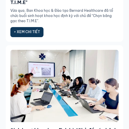
T.I.M.E"
Vừa qua, Ban Khoa học & Đào tạo Bernard Healthcare đã tổ
chức buổi sinh hoạt khoa học định kỳ với chủ đề “Chọn băng
gạc theo T.I.M.E”.
+ XEM CHI TIẾT