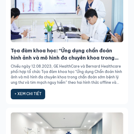
Tọa đàm khoa học: “Ứng dụng chẩn đoán
hình ảnh và mô hình đa chuyên khoa trong
chẩn đoán sớm bệnh lý ung thư và tim mạch
Chiều ngày 12.08.2023, GE HealthCare và Bernard Healthcare
nguy hiểm”
phối hợp tổ chức Tọa đàm khoa học “Ứng dụng Chẩn đoán hình
ảnh và mô hình đa chuyên khoa trong chẩn đoán sớm bệnh lý
ung thư và tim mạch nguy hiểm” theo hai hình thức offline và
online.
+ XEM CHI TIẾT