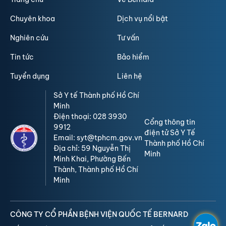
Chuyên khoa
Dịch vụ nổi bật
Nghiên cứu
Tư vấn
Tin tức
Bảo hiểm
Tuyển dụng
Liên hệ
Sở Y tế Thành phố Hồ Chí
Minh
Điện thoại: 028 3930
Cổng thông tin
9912
điện tử Sở Y Tế
Email: syt@tphcm.gov.vn
Thành phố Hồ Chí
Địa chỉ: 59 Nguyễn Thị
Minh
Minh Khai, Phường Bến
Thành, Thành phố Hồ Chí
Minh
CÔNG TY CỔ PHẦN BỆNH VIỆN QUỐC TẾ BERNARD