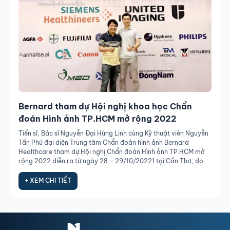
Bernard tham dự Hội nghị khoa học Chẩn
đoán Hình ảnh TP.HCM mở rộng 2022
Tiến sĩ, Bác sĩ Nguyễn Đại Hùng Linh cùng Kỹ thuật viên Nguyễn
Tấn Phú đại diện Trung tâm Chẩn đoán hình ảnh Bernard
Healthcare tham dự Hội nghị Chẩn đoán Hình ảnh TP.HCM mở
rộng 2022 diễn ra từ ngày 28 – 29/10/20221 tại Cần Thơ, do
Hội Y học TP.HCM và Liên chi hội chẩn đoán hình ảnh tổ chức.
+ XEM CHI TIẾT