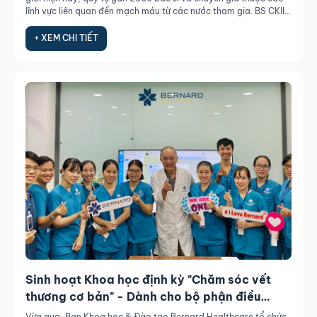
lĩnh vực liên quan đến mạch máu từ các nước tham gia. BS CKII.
Phan Duy Kiên – Chuyên gia mạch máu – Thành viên Hội đồng
Cố vấn Y khoa Bernard Healthcare tham dự và tham luận tại
+ XEM CHI TIẾT
hội nghị năm nay được tổ chức tại Rome (Ý) từ ngày 20-23
tháng 9.
Sinh hoạt Khoa học định kỳ "Chăm sóc vết
thương cơ bản" - Dành cho bộ phận điều
dưỡng
Vừa qua, Ban Khoa học & Đào tạo Bernard Healthcare tổ chức