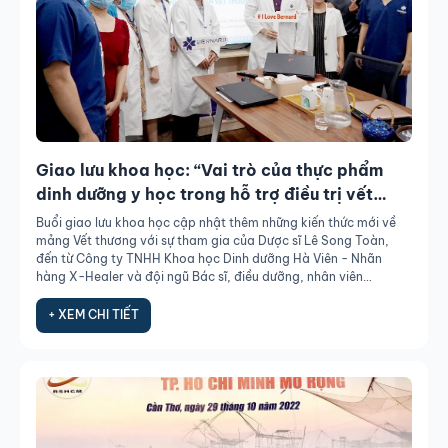
Giao lưu khoa học: “Vai trò của thực phẩm
dinh dưỡng y học trong hỗ trợ điều trị vết
thương"
Buổi giao lưu khoa học cập nhật thêm những kiến thức mới về
mảng Vết thương với sự tham gia của Dược sĩ Lê Song Toàn,
đến từ Công ty TNHH Khoa học Dinh dưỡng Hà Viên - Nhãn
hàng X-Healer và đội ngũ Bác sĩ, điều dưỡng, nhân viên
Bernard.
+ XEM CHI TIẾT