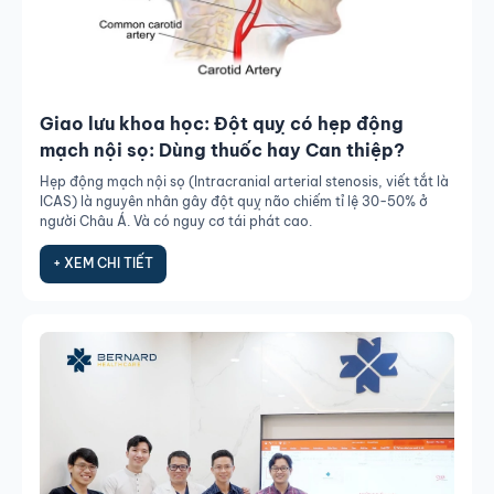
Giao lưu khoa học: Đột quỵ có hẹp động
mạch nội sọ: Dùng thuốc hay Can thiệp?
Hẹp động mạch nội sọ (Intracranial arterial stenosis, viết tắt là
ICAS) là nguyên nhân gây đột quỵ não chiếm tỉ lệ 30-50% ở
người Châu Á. Và có nguy cơ tái phát cao.
+ XEM CHI TIẾT