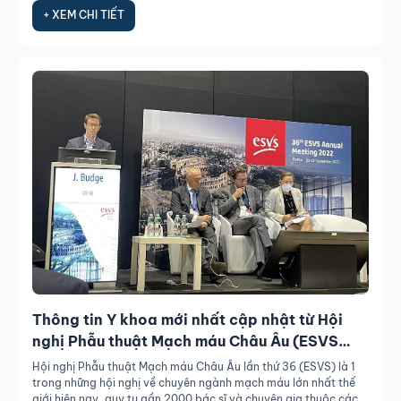
CKII. Phan Duy Kiên – Chuyên khoa Phẫu thuật Mạch máu -
+ XEM CHI TIẾT
Thành viên Hội đồng Cố vấn Y khoa Bernard Healthcare –
Trung tâm Vết thương Bernard Wound Care tham dự và tham
luận tại Hội nghị EWMA 2023 tại Milan, Ý.
Thông tin Y khoa mới nhất cập nhật từ Hội
nghị Phẫu thuật Mạch máu Châu Âu (ESVS
2022)
Hội nghị Phẫu thuật Mạch máu Châu Âu lần thứ 36 (ESVS) là 1
trong những hội nghị về chuyên ngành mạch máu lớn nhất thế
giới hiện nay, quy tụ gần 2000 bác sĩ và chuyên gia thuộc các