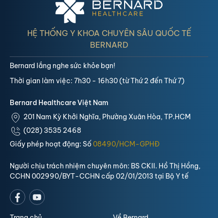
HỆ THỐNG Y KHOA CHUYÊN SÂU QUỐC TẾ
BERNARD
Bernard lắng nghe sức khỏe bạn!
Thời gian làm việc: 7h30 - 16h30 (từ Thứ 2 đến Thứ 7)
Bernard Healthcare Việt Nam
201 Nam Kỳ Khởi Nghĩa, Phường Xuân Hòa, TP.HCM
(028) 3535 2468
Giấy phép hoạt động: Số
08490/HCM-GPHĐ
Người chịu trách nhiệm chuyên môn: BS CKII. Hồ Thị Hồng,
CCHN 002990/BYT-CCHN cấp 02/01/2013 tại Bộ Y tế
Trang chủ
Về Bernard