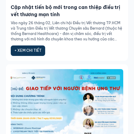
Cập nhật tiến bộ mới trong can thiệp điều trị
vết thương mạn tính
Vào ngày 26 tháng 02, Liên chi hội Điều trị Vết thương TP.HCM
và Trung tâm Điều trị Vết thương Chuyên sâu Bernard (thuộc hệ
thống Bernard Healthcare) - đơn vị chăm sóc, điều trị vết
thương với mô hình đa chuyên khoa theo xu hướng của các
nước phát triển, đồng phối hợp tổ chức Hội nghị khoa học với
chủ đề “Cập nhật tiến bộ mới trong can thiệp điều trị vết thương
+ XEM CHI TIẾT
mạn tính”.