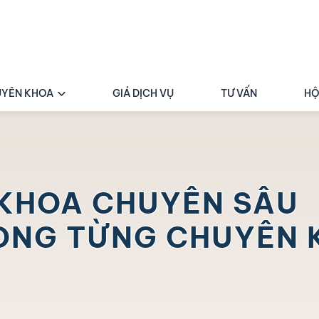
YÊN KHOA
GIÁ DỊCH VỤ
TƯ VẤN
HỘ
KHOA CHUYÊN SÂU
RONG TỪNG
CHUYÊN 