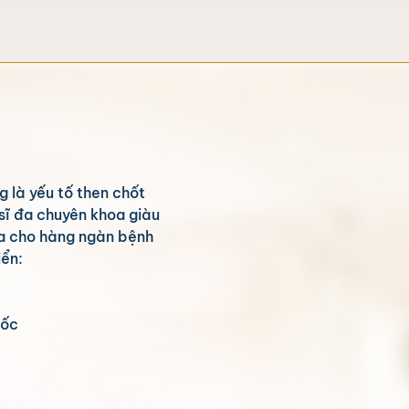
g là yếu tố then chốt
sĩ đa chuyên khoa giàu
ữa cho hàng ngàn bệnh
iển:
uốc