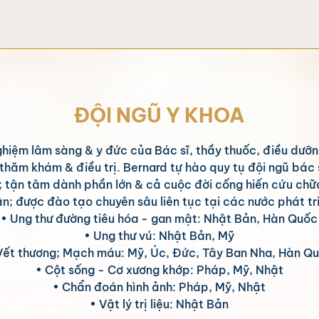
ĐỘI NGŨ Y KHOA
ghiệm lâm sàng & y đức của Bác sĩ, thầy thuốc, điều dưỡn
 thăm khám & điều trị. Bernard tự hào quy tụ đội ngũ bác 
; tận tâm dành phần lớn & cả cuộc đời cống hiến cứu ch
n; được đào tạo chuyên sâu liên tục tại các nước phát tr
• Ung thư đường tiêu hóa - gan mật: Nhật Bản, Hàn Quốc
• Ung thư vú: Nhật Bản, Mỹ
Vết thương; Mạch máu: Mỹ, Úc, Đức, Tây Ban Nha, Hàn Q
• Cột sống - Cơ xương khớp: Pháp, Mỹ, Nhật
• Chẩn đoán hình ảnh: Pháp, Mỹ, Nhật
• Vật lý trị liệu: Nhật Bản