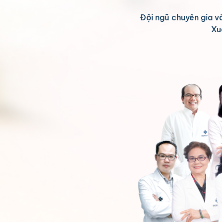
Đội ngũ chuyên gia v
Xu