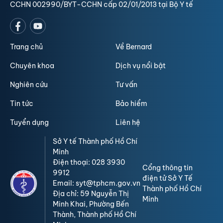
CCHN 002990/BYT-CCHN cấp 02/01/2013 tại Bộ Y tế
Trang chủ
Về Bernard
Chuyên khoa
Dịch vụ nổi bật
Nghiên cứu
Tư vấn
Tin tức
Bảo hiểm
Tuyển dụng
Liên hệ
Sở Y tế Thành phố Hồ Chí
Minh
Điện thoại: 028 3930
Cổng thông tin
9912
điện tử Sở Y Tế
Email: syt@tphcm.gov.vn
Thành phố Hồ Chí
Địa chỉ: 59 Nguyễn Thị
Minh
Minh Khai, Phường Bến
Thành, Thành phố Hồ Chí