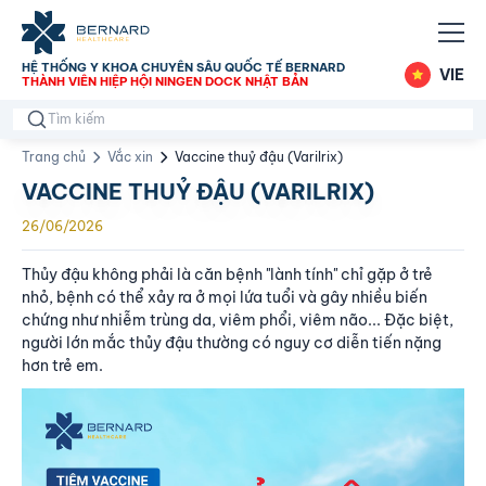
HỆ THỐNG Y KHOA CHUYÊN SÂU QUỐC TẾ BERNARD
VIE
THÀNH VIÊN HIỆP HỘI NINGEN DOCK NHẬT BẢN
Trang chủ
Vắc xin
Vaccine thuỷ đậu (Varilrix)
VACCINE THUỶ ĐẬU (VARILRIX)
26/06/2026
Thủy đậu không phải là căn bệnh "lành tính" chỉ gặp ở trẻ
nhỏ, bệnh có thể xảy ra ở mọi lứa tuổi và gây nhiều biến
chứng như nhiễm trùng da, viêm phổi, viêm não... Đặc biệt,
người lớn mắc thủy đậu thường có nguy cơ diễn tiến nặng
hơn trẻ em.