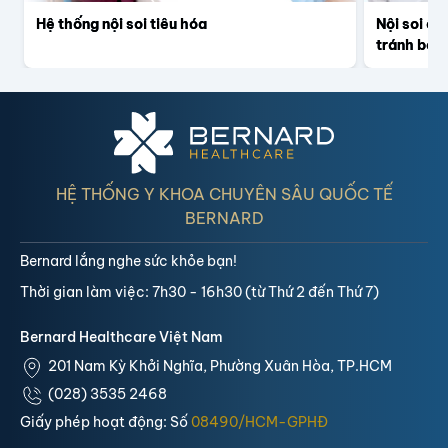
Hệ thống nội soi tiêu hóa
Nội soi êm
tránh bỏ s
HỆ THỐNG Y KHOA CHUYÊN SÂU QUỐC TẾ
BERNARD
Bernard lắng nghe sức khỏe bạn!
Thời gian làm việc: 7h30 - 16h30 (từ Thứ 2 đến Thứ 7)
Bernard Healthcare Việt Nam
201 Nam Kỳ Khởi Nghĩa, Phường Xuân Hòa, TP.HCM
(028) 3535 2468
Giấy phép hoạt động: Số
08490/HCM-GPHĐ