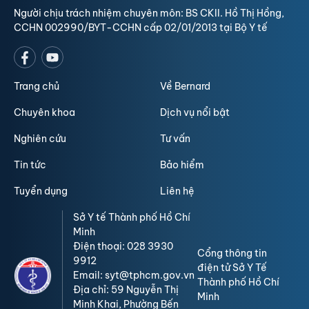
Người chịu trách nhiệm chuyên môn: BS CKII. Hồ Thị Hồng,
CCHN 002990/BYT-CCHN cấp 02/01/2013 tại Bộ Y tế
Trang chủ
Về Bernard
Chuyên khoa
Dịch vụ nổi bật
Nghiên cứu
Tư vấn
Tin tức
Bảo hiểm
Tuyển dụng
Liên hệ
Sở Y tế Thành phố Hồ Chí
Minh
Điện thoại: 028 3930
Cổng thông tin
9912
điện tử Sở Y Tế
Email: syt@tphcm.gov.vn
Thành phố Hồ Chí
Địa chỉ: 59 Nguyễn Thị
Minh
Minh Khai, Phường Bến