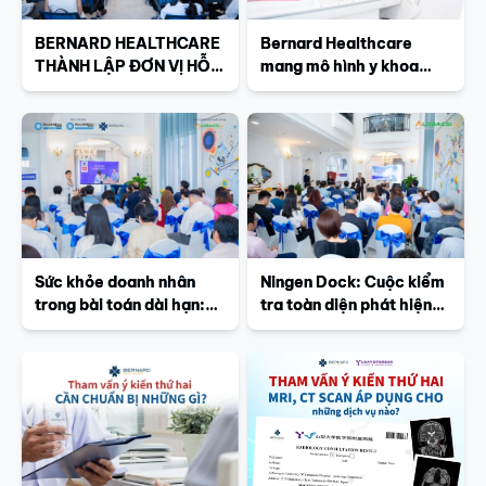
BERNARD HEALTHCARE
Bernard Healthcare
THÀNH LẬP ĐƠN VỊ HỖ
mang mô hình y khoa
TRỢ BỆNH NHÂN UNG
Nhật Bản chăm sóc sức
THƯ
khỏe doanh nhân Việt
Sức khỏe doanh nhân
Ningen Dock: Cuộc kiểm
trong bài toán dài hạn:
tra toàn diện phát hiện
Khi Ningen Dock trở
ung thư và đột quỵ từ khi
thành “lá chắn” trước ung
chưa có triệu chứng
thư và đột quỵ