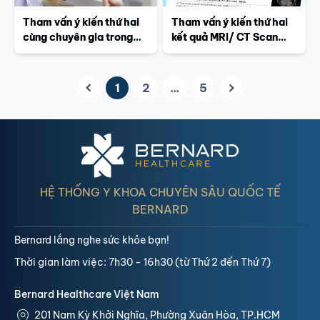
Tham vấn ý kiến thứ hai
Tham vấn ý kiến thứ hai
cùng chuyên gia trong
kết quả MRI/ CT Scan
nước và Nhật Bản tại
cùng Bệnh viện Đại học
Bernard Healthcare:
Yamanashi áp dụng cho
Người bệnh cần chuẩn bị
những dịch vụ nào?
1
2
...
5
(current)
những gì?
HỆ THỐNG Y KHOA CHUYÊN SÂU QUỐC TẾ
BERNARD
Bernard lắng nghe sức khỏe bạn!
Thời gian làm việc: 7h30 - 16h30 (từ Thứ 2 đến Thứ 7)
Bernard Healthcare Việt Nam
201 Nam Kỳ Khởi Nghĩa, Phường Xuân Hòa, TP.HCM