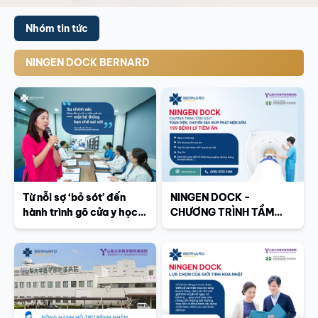
Nhóm tin tức
NINGEN DOCK BERNARD
Từ nỗi sợ ‘bỏ sót’ đến
NINGEN DOCK -
hành trình gõ cửa y học
CHƯƠNG TRÌNH TẦM
Nhật Bản
SOÁT TOÀN DIỆN,
CHUYÊN SÂU GIÚP PHÁT
HIỆN SỚM 199 BỆNH LÝ
TIỀM ẨN