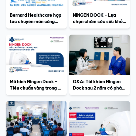
Bernard Healthcare hợp
NINGEN DOCK - Lựa
tác chuyên môn cùng
chọn chăm sóc sức khỏe
Bệnh viện Đại học
của giới tinh hoa Nhật
Yamanashi hỗ trợ điều trị
ung thư và các bệnh lý
phức tạp
Mô hình Ningen Dock -
Q&A: Tái khám Ningen
Tiêu chuẩn vàng trong y
Dock sau 2 năm có phải
học trường thọ của Nhật
làm lại gói cũ?
Bản