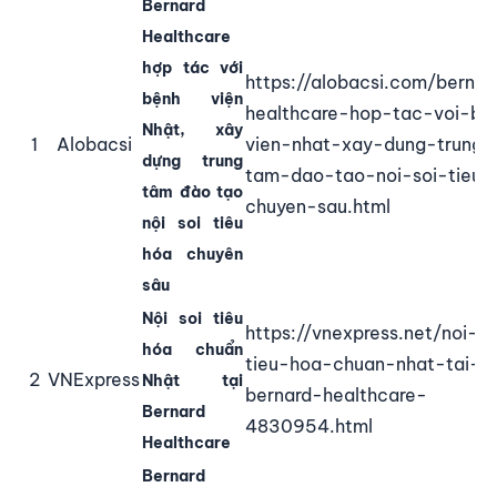
Bernard
Healthcare
hợp tác với
https://alobacsi.com/bernar
bệnh viện
healthcare-hop-tac-voi-be
Nhật, xây
1
Alobacsi
vien-nhat-xay-dung-trung-
dựng trung
tam-dao-tao-noi-soi-tieu-
tâm đào tạo
chuyen-sau.html
nội soi tiêu
hóa chuyên
sâu
Nội soi tiêu
https://vnexpress.net/noi-so
hóa chuẩn
tieu-hoa-chuan-nhat-tai-
2
VNExpress
Nhật tại
bernard-healthcare-
Bernard
4830954.html
Healthcare
Bernard