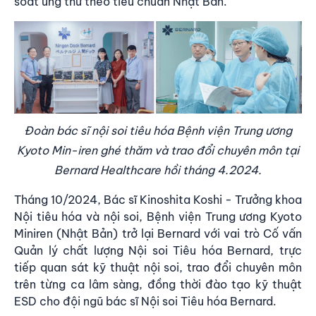
soát ung thư theo tiêu chuẩn Nhật Bản.
Đoàn bác sĩ nội soi tiêu hóa Bệnh viện Trung ương
Kyoto Min-iren ghé thăm và trao đổi chuyên môn tại
Bernard Healthcare hồi tháng 4.2024.
Tháng 10/2024, Bác sĩ Kinoshita Koshi - Trưởng khoa
Nội tiêu hóa và nội soi, Bệnh viện Trung ương Kyoto
Miniren (Nhật Bản) trở lại Bernard với vai trò Cố vấn
Quản lý chất lượng Nội soi Tiêu hóa Bernard, trực
tiếp quan sát kỹ thuật nội soi, trao đổi chuyên môn
trên từng ca lâm sàng, đồng thời đào tạo kỹ thuật
ESD cho đội ngũ bác sĩ Nội soi Tiêu hóa Bernard.