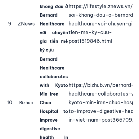
https://lifestyle.znews.vn/no
không đau ở
soi-khong-dau-o-bernard-
Bernard
9
ZNews
healthcare-voi-chuyen-gia-
Healthcare
tien-me-ky-cuu-
với chuyên
post1519846.html
gia tiền mê
kỳ cựu
Bernard
Healthcare
collaborates
https://bizhub.vn/bernard-
with Kyoto
healthcare-
collaborates-wi
Min-iren
10
kyoto-min-iren-chuo-hospit
Bizhub
Chuo
to-improve-digestive-healt
Hospital to
in-viet-nam-post365709.ht
improve
digestive
health in