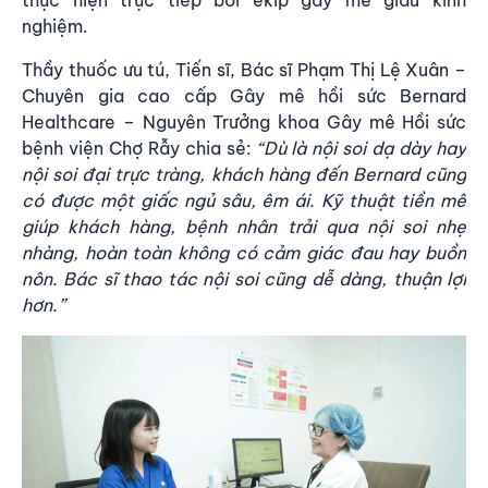
thực hiện trực tiếp bởi ekip gây mê giàu kinh
nghiệm.
Thầy thuốc ưu tú, Tiến sĩ, Bác sĩ Phạm Thị Lệ Xuân –
Chuyên gia cao cấp Gây mê hồi sức Bernard
Healthcare – Nguyên Trưởng khoa Gây mê Hồi sức
bệnh viện Chợ Rẫy chia sẻ:
“Dù là nội soi dạ dày hay
nội soi đại trực tràng, khách hàng đến Bernard cũng
có được một giấc ngủ sâu, êm ái. Kỹ thuật tiền mê
giúp khách hàng, bệnh nhân trải qua nội soi nhẹ
nhàng, hoàn toàn không có cảm giác đau hay buồn
nôn. Bác sĩ thao tác nội soi cũng dễ dàng, thuận lợi
hơn.”