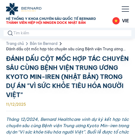
HỆ THỐNG Y KHOA CHUYÊN SÂU QUỐC TẾ BERNARD
VIE
THÀNH VIÊN HIỆP HỘI NINGEN DOCK NHẬT BẢN
Trang chủ
Bản tin Bernard
Đánh dấu cột mốc hợp tác chuyên sâu cùng Bệnh viện Trung ương
Kyoto Min-iren (Nhật Bản) trong dự án "Vì sức khỏe tiêu hóa người
ĐÁNH DẤU CỘT MỐC HỢP TÁC CHUYÊN
Việt"
SÂU CÙNG BỆNH VIỆN TRUNG ƯƠNG
KYOTO MIN-IREN (NHẬT BẢN) TRONG
DỰ ÁN "VÌ SỨC KHỎE TIÊU HÓA NGƯỜI
VIỆT"
11/12/2025
Tháng 12/2024, Bernard Healthcare vinh dự ký kết hợp tác
chuyên sâu cùng Bệnh viện Trung ương Kyoto Min-iren trong
dự án “Vì sức khỏe tiêu hóa người Việt”. Buổi lễ được tổ chức