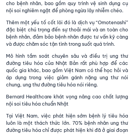
cho bệnh nhân, bao gồm quy trình vệ sinh dụng cụ
nội soi nghiêm ngặt để phòng ngừa lây nhiễm chéo.
Thêm một yếu tố cốt lõi đó là dịch vụ “Omotenashi”
đặc biệt chú trọng đến sự thoải mái và an toàn cho
bệnh nhân, đảm bảo bệnh nhân được tư vấn kỹ càng
và được chăm sóc tận tình trong suốt quá trình.
Mô hình tầm soát chuyên sâu và điều trị ung thư
đường tiêu hóa của Nhật Bản rất phù hợp để các
quốc gia khác, bao gồm Việt Nam có thể học hỏi và
áp dụng trong việc giảm gánh nặng ung thư nói
chung, ung thư đường tiêu hóa nói riêng.
Bernard Healthcare khát vọng nâng cao chất lượng
nội soi tiêu hóa chuẩn Nhật
Tại Việt Nam, việc phát hiện sớm bệnh lý tiêu hóa
luôn là một thách thức lớn. 70% bệnh nhân ung thư
đường tiêu hóa chỉ được phát hiện khi đã ở giai đoạn