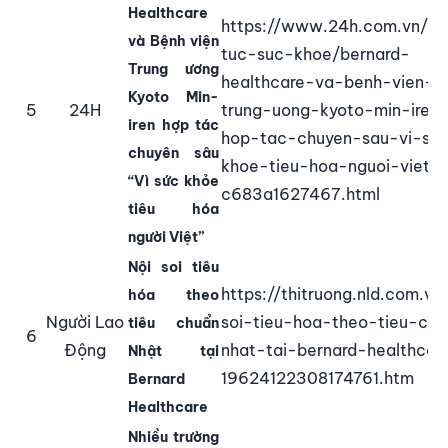
Healthcare
https://www.24h.com.vn/ti
và Bệnh viện
tuc-suc-khoe/bernard-
Trung ương
healthcare-va-benh-vien-
Kyoto Min-
5
24H
trung-uong-kyoto-min-iren
iren hợp tác
hop-tac-chuyen-sau-vi-su
chuyên sâu
khoe-tieu-hoa-nguoi-viet-
“Vì sức khỏe
c683a1627467.html
tiêu hóa
người Việt”
Nội soi tiêu
https://thitruong.nld.com.vn
hóa theo
Người Lao
soi-tieu-hoa-theo-tieu-ch
tiêu chuẩn
6
Động
nhat-tai-bernard-healthcar
Nhật tại
19624122308174761.htm
Bernard
Healthcare
Nhiều trường