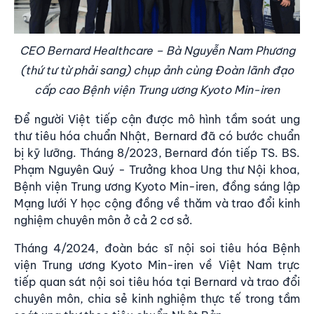
CEO Bernard Healthcare – Bà Nguyễn Nam Phương
(thứ tư từ phải sang) chụp ảnh cùng Đoàn lãnh đạo
cấp cao Bệnh viện Trung ương Kyoto Min-iren
Để người Việt tiếp cận được mô hình tầm soát ung
thư tiêu hóa chuẩn Nhật, Bernard đã có bước chuẩn
bị kỹ lưỡng. Tháng 8/2023, Bernard đón tiếp TS. BS.
Phạm Nguyên Quý - Trưởng khoa Ung thư Nội khoa,
Bệnh viện Trung ương Kyoto Min-iren, đồng sáng lập
Mạng lưới Y học cộng đồng về thăm và trao đổi kinh
nghiệm chuyên môn ở cả 2 cơ sở.
Tháng 4/2024, đoàn bác sĩ nội soi tiêu hóa Bệnh
viện Trung ương Kyoto Min-iren về Việt Nam trực
tiếp quan sát nội soi tiêu hóa tại Bernard và trao đổi
chuyên môn, chia sẻ kinh nghiệm thực tế trong tầm