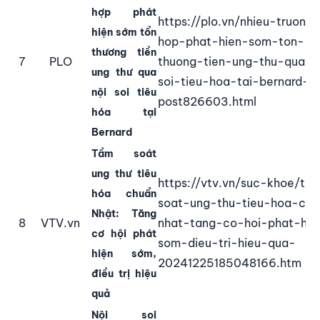
hợp phát
https://plo.vn/nhieu-truong-
hiện sớm tổn
hop-phat-hien-som-ton-
thương tiền
7
PLO
thuong-tien-ung-thu-qua-n
ung thư qua
soi-tieu-hoa-tai-bernard-
nội soi tiêu
post826603.html
hóa tại
Bernard
Tầm soát
ung thư tiêu
https://vtv.vn/suc-khoe/ta
hóa chuẩn
soat-ung-thu-tieu-hoa-chu
Nhật: Tăng
8
VTV.vn
nhat-tang-co-hoi-phat-hie
cơ hội phát
som-dieu-tri-hieu-qua-
hiện sớm,
20241225185048166.htm
điều trị hiệu
quả
Nội soi