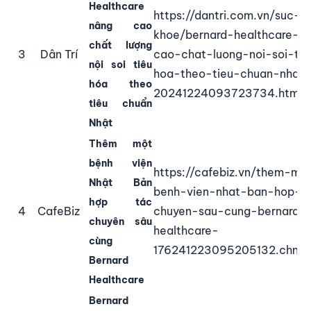
Healthcare
https://dantri.com.vn/suc-
nâng cao
khoe/bernard-healthcare-n
chất lượng
3
Dân Trí
cao-chat-luong-noi-soi-tie
nội soi tiêu
hoa-theo-tieu-chuan-nhat-
hóa theo
20241224093723734.htm
tiêu chuẩn
Nhật
Thêm một
bệnh viện
https://cafebiz.vn/them-mo
Nhật Bản
benh-vien-nhat-ban-hop-t
hợp tác
4
CafeBiz
chuyen-sau-cung-bernard-
chuyên sâu
healthcare-
cùng
176241223095205132.chn
Bernard
Healthcare
Bernard