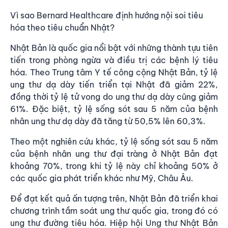
Vì sao Bernard Healthcare định hướng nội soi tiêu
hóa theo tiêu chuẩn Nhật?
Nhật Bản là quốc gia nổi bật với những thành tựu tiên
tiến trong phòng ngừa và điều trị các bệnh lý tiêu
hóa.
Theo Trung tâm Y tế công cộng Nhật Bản
, tỷ lệ
ung thư dạ dày tiến triển tại Nhật đã giảm 22%,
đồng thời tỷ lệ tử vong do ung thư dạ dày cũng giảm
61%. Đặc biệt, tỷ lệ sống sót sau 5 năm của bệnh
nhân ung thư dạ dày đã tăng từ 50,5% lên 60,3%.
Theo một nghiên cứu khác, tỷ lệ sống sót sau 5 năm
của bệnh nhân ung thư đại tràng ở Nhật Bản đạt
khoảng 70%, trong khi tỷ lệ này chỉ khoảng 50% ở
các quốc gia phát triển khác như Mỹ, Châu Âu.
Để đạt kết quả ấn tượng trên, Nhật Bản đã triển khai
chương trình tầm soát ung thư quốc gia, trong đó có
ung thư đường tiêu hóa. Hiệp hội Ung thư Nhật Bản