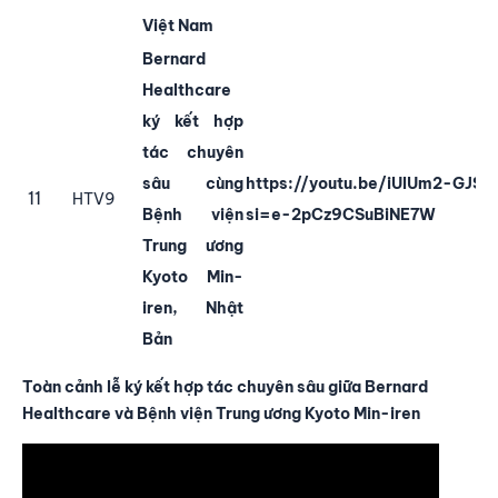
Việt Nam
Bernard
Healthcare
ký kết hợp
tác chuyên
sâu cùng
https://youtu.be/iUIUm2-GJSY
11
HTV9
Bệnh viện
si=e-2pCz9CSuBiNE7W
Trung ương
Kyoto Min-
iren, Nhật
Bản
Toàn cảnh lễ ký kết hợp tác chuyên sâu giữa Bernard
Healthcare và Bệnh viện Trung ương Kyoto Min-iren