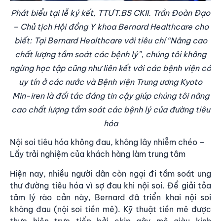
Phát biểu tại lễ ký kết, TTƯT.BS CKII. Trần Đoàn Đạo
– Chủ tịch Hội đồng Y khoa Bernard Healthcare cho
biết: Tại Bernard Healthcare với tiêu chí “Nâng cao
chất lượng tầm soát các bệnh lý”, chúng tôi không
ngừng học tập cũng như liên kết với các bệnh viện có
uy tín ở các nước và Bệnh viện Trung ương Kyoto
Min-iren là đối tác đáng tin cậy giúp chúng tôi nâng
cao chất lượng tầm soát các bệnh lý của đường tiêu
hóa
Nội soi tiêu hóa không đau, không lây nhiễm chéo –
Lấy trải nghiệm của khách hàng làm trung tâm
Hiện nay, nhiều người dân còn ngại đi tầm soát ung
thư đường tiêu hóa vì sợ đau khi nội soi. Để giải tỏa
tâm lý rào cản này, Bernard đã triển khai nội soi
không đau (nội soi tiền mê). Kỹ thuật tiền mê được