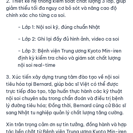
2. Thiết kế hệ thống kiểm soát chất lượng 3 lớp, giúp
giảm thiểu tối đa nguy cơ bỏ sót và nâng cao độ
chính xác cho từng ca soi.
- Lớp 1: Nội soi kỹ, đúng chuẩn Nhật
- Lớp 2: Ghi lại đầy đủ hình ảnh, video ca soi
- Lớp 3: Bệnh viện Trung ương Kyoto Min-iren
định kỳ kiểm tra chéo và giám sát chất lượng
nội soi real-time
3. Xúc tiến xây dựng trung tâm đào tạo về nội soi
tiêu hóa tại Bernard, giúp bác sĩ Việt có thể được
trực tiếp đào tạo, tập huấn thực hành các kỹ thuật
nội soi chuyên sâu trong chẩn đoán và điều trị bệnh
lý đường tiêu hóa; Đồng thời, Bernard cũng cử Bác sĩ
sang Nhật tu nghiệp quản lý chất lượng tăng cường.
Xin trân trọng cảm ơn sự tin tưởng, đồng hành và hợp
tác bền chặt từ Bệnh viện Trung ương Kyoto Min-iren