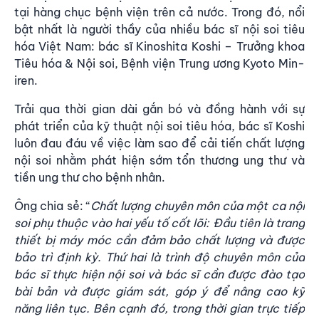
tại hàng chục bệnh viện trên cả nước. Trong đó, nổi
bật nhất là người thầy của nhiều bác sĩ nội soi tiêu
hóa Việt Nam: bác sĩ Kinoshita Koshi – Trưởng khoa
Tiêu hóa & Nội soi, Bệnh viện Trung ương Kyoto Min-
iren.
Trải qua thời gian dài gắn bó và đồng hành với sự
phát triển của kỹ thuật nội soi tiêu hóa, bác sĩ Koshi
luôn đau đáu về việc làm sao để cải tiến chất lượng
nội soi nhằm phát hiện sớm tổn thương ung thư và
tiền ung thư cho bệnh nhân.
Ông chia sẻ: “
Chất lượng chuyên môn của một ca nội
soi phụ thuộc vào hai yếu tố cốt lõi: Đầu tiên là trang
thiết bị máy móc cần đảm bảo chất lượng và được
bảo trì định kỳ. Thứ hai là trình độ chuyên môn của
bác sĩ thực hiện nội soi và bác sĩ cần được đào tạo
bài bản và được giám sát, góp ý để nâng cao kỹ
năng liên tục. Bên cạnh đó, trong thời gian trực tiếp