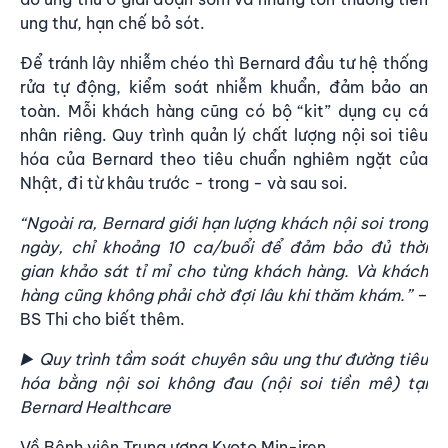
ung thư, hạn chế bỏ sót.
Để tránh lây nhiễm chéo thì Bernard đầu tư hệ thống
rửa tự động, kiểm soát nhiễm khuẩn, đảm bảo an
toàn. Mỗi khách hàng cũng có bộ “kit” dụng cụ cá
nhân riêng. Quy trình quản lý chất lượng nội soi tiêu
hóa của Bernard theo tiêu chuẩn nghiêm ngặt của
Nhật, đi từ khâu trước - trong - và sau soi.
“Ngoài ra, Bernard giới hạn lượng khách nội soi trong
ngày, chỉ khoảng 10 ca/buổi để đảm bảo đủ thời
gian khảo sát tỉ mỉ cho từng khách hàng. Và khách
hàng cũng không phải chờ đợi lâu khi thăm khám.”
–
BS Thi cho biết thêm.
▶️
Quy trình tầm soát chuyên sâu ung thư đường tiêu
hóa bằng nội soi không đau (nội soi tiền mê) tại
Bernard Healthcare
Về Bệnh viện Trung ương Kyoto Min-iren