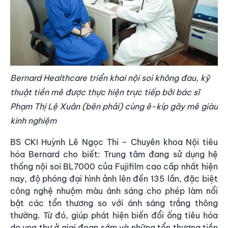
Bernard Healthcare triển khai nội soi không đau, kỹ
thuật tiền mê được thực hiện trực tiếp bởi bác sĩ
Phạm Thị Lệ Xuân (bên phải) cùng ê-kíp gây mê giàu
kinh nghiệm
BS CKI Huỳnh Lê Ngọc Thi – Chuyên khoa Nội tiêu
hóa Bernard cho biết: Trung tâm đang sử dụng hệ
thống nội soi BL7000 của Fujifilm cao cấp nhất hiện
nay, độ phóng đại hình ảnh lên đến 135 lần, đặc biệt
công nghệ nhuộm màu ánh sáng cho phép làm nổi
bật các tổn thương so với ánh sáng trắng thông
thường. Từ đó, giúp phát hiện biến đổi ống tiêu hóa
do ung thư ở giai đoạn sớm và những tổn thương tiền