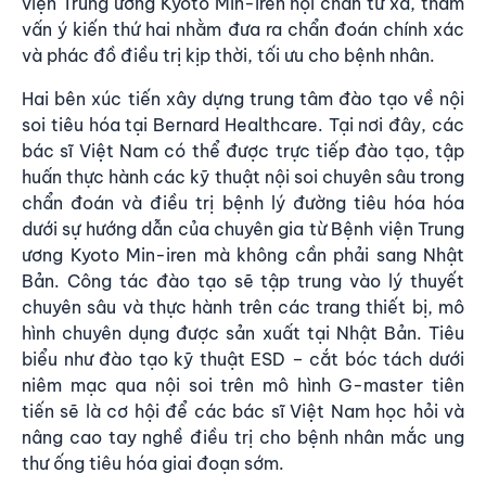
viện Trung ương Kyoto Min-iren hội chẩn từ xa, tham
vấn ý kiến thứ hai nhằm đưa ra chẩn đoán chính xác
và phác đồ điều trị kịp thời, tối ưu cho bệnh nhân.
Hai bên xúc tiến xây dựng trung tâm đào tạo về nội
soi tiêu hóa tại Bernard Healthcare. Tại nơi đây, các
bác sĩ Việt Nam có thể được trực tiếp đào tạo, tập
huấn thực hành các kỹ thuật nội soi chuyên sâu trong
chẩn đoán và điều trị bệnh lý đường tiêu hóa hóa
dưới sự hướng dẫn của chuyên gia từ Bệnh viện Trung
ương Kyoto Min-iren mà không cần phải sang Nhật
Bản. Công tác đào tạo sẽ tập trung vào lý thuyết
chuyên sâu và thực hành trên các trang thiết bị, mô
hình chuyên dụng được sản xuất tại Nhật Bản. Tiêu
biểu như đào tạo kỹ thuật ESD – cắt bóc tách dưới
niêm mạc qua nội soi trên mô hình G-master tiên
tiến sẽ là cơ hội để các bác sĩ Việt Nam học hỏi và
nâng cao tay nghề điều trị cho bệnh nhân mắc ung
thư ống tiêu hóa giai đoạn sớm.