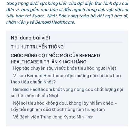
trang trọng dưới sự chứng kiến của đại diện Ban lãnh đạo hai
đơn vị, bao gồm các bác sĩ đầu ngành trong lĩnh vực nội soi
tiêu hóa tại Kyoto, Nhật Bản cùng toàn bộ đội ngũ bác sĩ,
nhân viên y tế Bernard Healthcare.
Nội dung bài viết
THU HÚT TRUYỀN THÔNG
CHÚC MỪNG CỘT MỐC MỚI CỦA BERNARD
HEALTHCARE & TRI ÂN KHÁCH HÀNG
Hợp tác chuyên sâu vì sức khỏe tiêu hóa người Việt
Vì sao Bernard Healthcare định hướng nội soi tiêu hóa
theo tiêu chuẩn Nhật?
Bernard Healthcare khát vọng nâng cao chất lượng nội
soi tiêu hóa chuẩn Nhật
Nội soi tiêu hóa không đau, không lây nhiễm chéo –
Lấy trải nghiệm của khách hàng làm trung tâm
Về Bệnh viện Trung ương Kyoto Min-iren