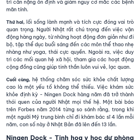
trì cân nặng ổn định và giảm nguy cơ mắc các bệnh
mãn tính.
lối sống lành mạnh và tích cực đóng vai trò
Thứ hai,
quan trọng. Người Nhật rất chú trọng đến việc vận
động hàng ngày, từ những hoạt động đơn giản như đi
bộ, tập thể dục buổi sáng đến các môn thể thao nhẹ
nhàng như yoga, thái cực quyền. Ngoài ra, việc duy
trì các mối quan hệ xã hội, tham gia các hoạt động
cộng đồng cũng giúp tinh thần luôn vui vẻ, lạc quan.
hệ thống chăm sóc sức khỏe chất lượng
Cuối cùng,
cao là một yếu tố không thể thiếu. Việc khám sức
khỏe định kỳ - Ningen Dock hàng năm đã trở thành
thói quen của người Nhật mọi thế hệ. Một bài báo
trên Forbes năm 2014 từng so sánh rằng, trong khi
một người Mỹ trung bình chỉ đi khám bác sĩ 4 lần mỗi
năm, con số này ở Nhật Bản đã lên đến 13 lần.
Ningen Dock - Tinh hoa y học dự phòng