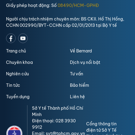
Giấy phép hoạt động: Số
08490/HCM-GPHĐ
Người chịu trách nhiệm chuyên môn: BS CKII. Hồ Thị Hồng,
CCHN 002990/BYT-CCHN cấp 02/01/2013 tại Bộ Y tế
Trang chủ
Về Bernard
Chuyên khoa
Dịch vụ nổi bật
Nghiên cứu
Tư vấn
Tin tức
Bảo hiểm
Tuyển dụng
Liên hệ
Sở Y tế Thành phố Hồ Chí
Minh
Điện thoại: 028 3930
Cổng thông tin
9912
điện tử Sở Y Tế
Email: syt@tphcm.gov.vn