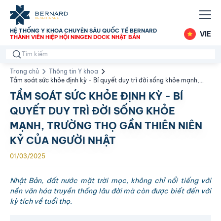
HỆ THỐNG Y KHOA CHUYÊN SÂU QUỐC TẾ BERNARD
VIE
THÀNH VIÊN HIỆP HỘI NINGEN DOCK NHẬT BẢN
Trang chủ
Thông tin Y khoa
Tầm soát sức khỏe định kỳ - Bí quyết duy trì đời sống khỏe mạnh,
trường thọ gần thiên niên kỷ của người Nhật
TẦM SOÁT SỨC KHỎE ĐỊNH KỲ - BÍ
QUYẾT DUY TRÌ ĐỜI SỐNG KHỎE
MẠNH, TRƯỜNG THỌ GẦN THIÊN NIÊN
KỶ CỦA NGƯỜI NHẬT
01/03/2025
Nhật Bản, đất nước mặt trời mọc, không chỉ nổi tiếng với
nền văn hóa truyền thống lâu đời mà còn được biết đến với
kỳ tích về tuổi thọ.