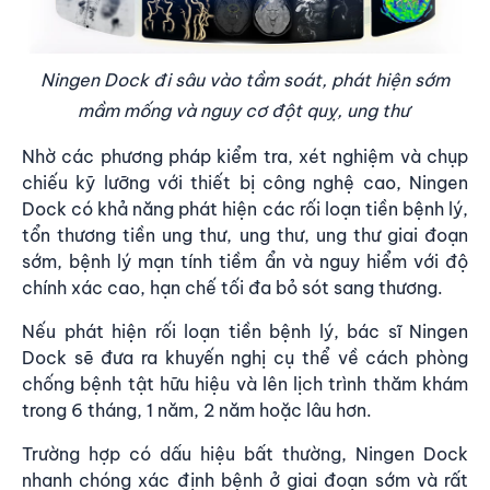
Ningen Dock đi sâu vào tầm soát, phát hiện sớm
mầm mống và nguy cơ đột quỵ, ung thư
Nhờ các phương pháp kiểm tra, xét nghiệm và chụp
chiếu kỹ lưỡng với thiết bị công nghệ cao, Ningen
Dock có khả năng phát hiện các rối loạn tiền bệnh lý,
tổn thương tiền ung thư, ung thư, ung thư giai đoạn
sớm, bệnh lý mạn tính tiềm ẩn và nguy hiểm với độ
chính xác cao, hạn chế tối đa bỏ sót sang thương.
Nếu phát hiện rối loạn tiền bệnh lý, bác sĩ Ningen
Dock sẽ đưa ra khuyến nghị cụ thể về cách phòng
chống bệnh tật hữu hiệu và lên lịch trình thăm khám
trong 6 tháng, 1 năm, 2 năm hoặc lâu hơn.
Trường hợp có dấu hiệu bất thường, Ningen Dock
nhanh chóng xác định bệnh ở giai đoạn sớm và rất