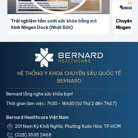
Trải nghiệm tầm soát sức khỏe bằng mô
Chuyên gia
hình Ningen Dock (Nhật Bản)
Ningen Do
HỆ THỐNG Y KHOA CHUYÊN SÂU QUỐC TẾ
BERNARD
Bernard lắng nghe sức khỏe bạn!
Thời gian làm việc: 7h30 - 16h30 (từ Thứ 2 đến Thứ 7)
Bernard Healthcare Việt Nam
201 Nam Kỳ Khởi Nghĩa, Phường Xuân Hòa, TP.HCM
(028) 3535 2468