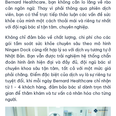
Bernard Healthcare, bạn không cần lo lắng về rào
cản ngôn ngữ. Thay vì phải thông qua phiên dịch
viên, bạn có thể trực tiếp thảo luận các vấn đề sức
khỏe của mình một cách thoải mái và riêng tư nhất
với đội ngũ bác sĩ tận tâm, chuyên nghiệp.
Không chỉ đảm bảo về chất lượng, chi phí cho các
gói tầm soát sức khỏe chuyên sâu theo mô hình
Ningen Dock cũng rất hợp lý so với dịch vụ tương tự ở
Nhật Bản. Bạn vẫn được trải nghiệm hệ thống chẩn
đoán hình ảnh hiện đại và đầy đủ, đội ngũ bác sĩ
chuyên khoa sâu tận tâm, tất cả với một mức giá
phải chăng. Điểm đặc biệt của dịch vụ là sự riêng tư
tuyệt đối, khi mỗi ngày Bernard Healthcare chỉ nhận
từ 1 - 4 khách hàng, đảm bảo bác sĩ dành trọn thời
gian để thăm khám và tư vấn cá nhân hóa cho từng
người.