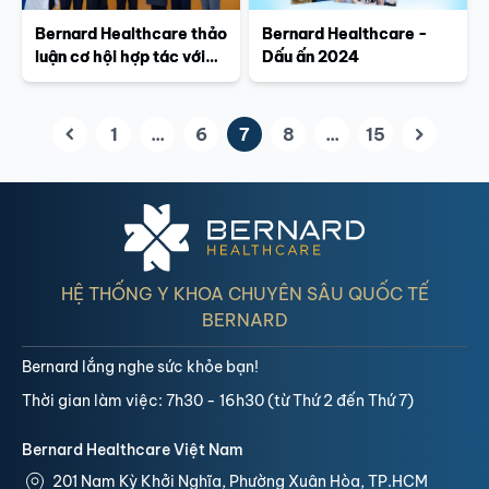
Bernard Healthcare thảo
Bernard Healthcare -
luận cơ hội hợp tác với
Dấu ấn 2024
Bệnh viện nghiên cứu
Ung thư Ariake (Nhật
Bản), phát triển du lịch y
1
...
6
7
8
...
15
(current)
tế đưa bệnh nhân Việt
Nam sang Nhật điều trị
ung thư chuyên sâu
HỆ THỐNG Y KHOA CHUYÊN SÂU QUỐC TẾ
BERNARD
Bernard lắng nghe sức khỏe bạn!
Thời gian làm việc: 7h30 - 16h30 (từ Thứ 2 đến Thứ 7)
Bernard Healthcare Việt Nam
201 Nam Kỳ Khởi Nghĩa, Phường Xuân Hòa, TP.HCM