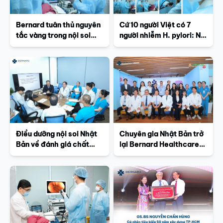
Bernard tuân thủ nguyên
Cứ 10 người Việt có 7
tắc vàng trong nội soi
người nhiễm H. pylori: Nội
Nhật Bản
soi tiêu hóa thế nào mới
thật sự đáng giá?
Điều dưỡng nội soi Nhật
Chuyên gia Nhật Bản trở
Bản về đánh giá chất
lại Bernard Healthcare:
lượng điều dưỡng nội soi
Tiếp nối hành trình nâng
Bernard Healthcare
chuẩn nội soi tiêu hóa vì
sức khỏe người Việt