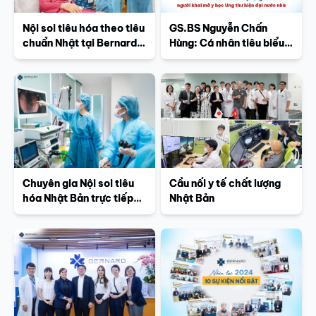
Nội soi tiêu hóa theo tiêu
GS.BS Nguyễn Chấn
chuẩn Nhật tại Bernard
Hùng: Cá nhân tiêu biểu
Healthcare
50 năm xây dựng
TPHCM, người khai mở y
học Ung thư hiện đại
nước nhà
Chuyên gia Nội soi tiêu
Cầu nối y tế chất lượng
hóa Nhật Bản trực tiếp
Nhật Bản
giám sát chất lượng nội
soi tiêu hóa tại Bernard
Healthcare