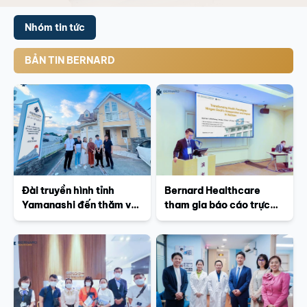
Nhóm tin tức
BẢN TIN BERNARD
Đài truyền hình tỉnh
Bernard Healthcare
Yamanashi đến thăm và
tham gia báo cáo trực
làm việc tại văn phòng
tiếp tại Hội nghị Khoa
đại diện của Bernard
học thường niên Ningen
Healthcare ở Nhật Bản
Dock 2024