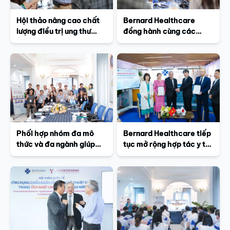
Hội thảo nâng cao chất
Bernard Healthcare
lượng điều trị ung thư
đồng hành cùng các
thông qua phối hợp nhóm
mạng lưới y tế quốc tế,
đa mô thức và đa ngành
chung tay vì bệnh nhân
ung thư
Phối hợp nhóm đa mô
Bernard Healthcare tiếp
thức và đa ngành giúp
tục mở rộng hợp tác y tế
nâng cao hiệu quả điều
chuyên sâu với Nhật Bản
trị ung thư