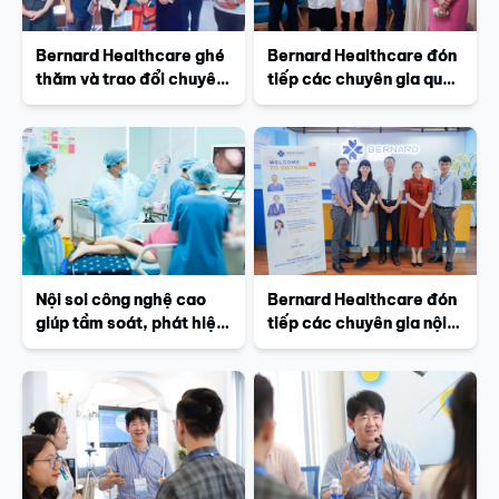
Bernard Healthcare ghé
Bernard Healthcare đón
thăm và trao đổi chuyên
tiếp các chuyên gia quốc
môn cùng Viện Ung thư
tế, mở rộng hợp tác
quốc gia Nhật Bản
chuyên môn
Nội soi công nghệ cao
Bernard Healthcare đón
giúp tầm soát, phát hiện
tiếp các chuyên gia nội
sớm và điều trị ung thư
soi tiêu hóa từ Nhật Bản
đường tiêu hóa