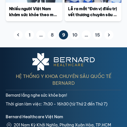
Nhiều người Việt Nam
Lễ ra mắt “Đơn vị điều trị
khám sức khỏe theo mô
vết thương chuyên sâu –
hình Nigen Dock
Bàn chân đái tháo đường
Bernard Wound Care”
1
...
8
9
10
...
15
(current)
HỆ THỐNG Y KHOA CHUYÊN SÂU QUỐC TẾ
BERNARD
Bernard lắng nghe sức khỏe bạn!
Thời gian làm việc: 7h30 - 16h30 (từ Thứ 2 đến Thứ 7)
Bernard Healthcare Việt Nam
201 Nam Kỳ Khởi Nghĩa, Phường Xuân Hòa, TP.HCM