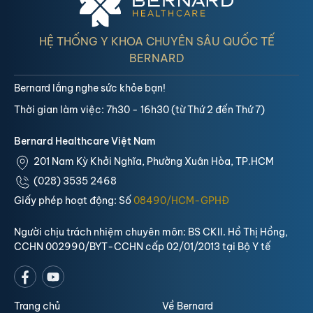
HỆ THỐNG Y KHOA CHUYÊN SÂU QUỐC TẾ
BERNARD
Bernard lắng nghe sức khỏe bạn!
Thời gian làm việc: 7h30 - 16h30 (từ Thứ 2 đến Thứ 7)
Bernard Healthcare Việt Nam
201 Nam Kỳ Khởi Nghĩa, Phường Xuân Hòa, TP.HCM
(028) 3535 2468
Giấy phép hoạt động: Số
08490/HCM-GPHĐ
Người chịu trách nhiệm chuyên môn: BS CKII. Hồ Thị Hồng,
CCHN 002990/BYT-CCHN cấp 02/01/2013 tại Bộ Y tế
Trang chủ
Về Bernard