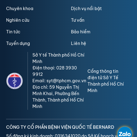
Chuyên khoa
Dịch vụ nổi bật
Nghiên cứu
Tư vấn
Tin tức
Bảo hiểm
Tuyển dụng
Liên hệ
Sở Y tế Thành phố Hồ Chí
Minh
Điện thoại: 028 3930
Cổng thông tin
9912
điện tử Sở Y Tế
Email: syt@tphcm.gov.vn
Thành phố Hồ Chí
Địa chỉ: 59 Nguyễn Thị
Minh
Minh Khai, Phường Bến
Thành, Thành phố Hồ Chí
Minh
CÔNG TY CỔ PHẦN BỆNH VIỆN QUỐC TẾ BERNARD
Số đăng ký kinh doanh: 0316341020 do Sở Kế hoạch và Đầu