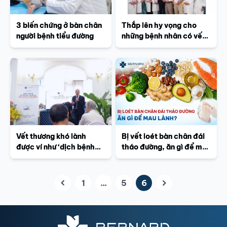
3 biến chứng ở bàn chân
Thắp lên hy vọng cho
người bệnh tiểu đường
những bệnh nhân có vết
thương khó lành
Vết thương khó lành
Bị vết loét bàn chân đái
được ví như ‘dịch bệnh
tháo đường, ăn gì để mau
thầm lặng của thời đại
lành?
mới
1
...
5
6
(current)