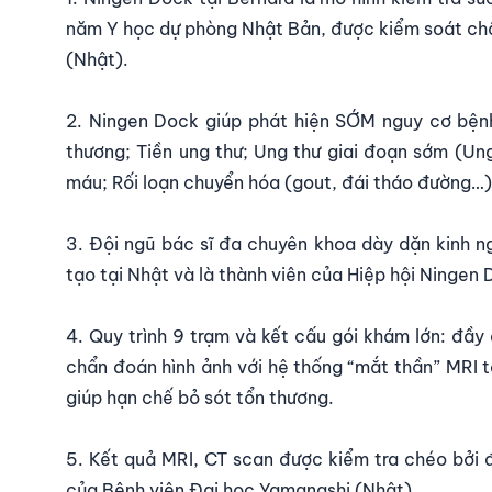
năm Y học dự phòng Nhật Bản, được kiểm soát chấ
(Nhật).
2.
Ningen Dock
giúp phát hiện SỚM nguy cơ bệnh 
thương; Tiền ung thư; Ung thư giai đoạn sớm (Ung
máu; Rối loạn chuyển hóa (gout, đái tháo đường…)
3. Đội ngũ bác sĩ đa chuyên khoa dày dặn kinh 
tạo tại Nhật và là thành viên của Hiệp hội Ningen
4. Quy trình 9 trạm và kết cấu gói khám lớn: đầy
chẩn đoán hình ảnh với
hệ thống “mắt thần” MRI
t
giúp hạn chế bỏ sót tổn thương.
5. Kết quả MRI, CT scan được kiểm tra chéo bởi đ
của Bệnh viện Đại học Yamanashi (Nhật)