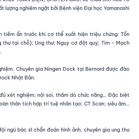
t lượng nghiêm ngặt bởi Bệnh viện Đại học Yamanashi
tiềm ẩn trước khi cơ thể xuất hiện triệu chứng: Tổn
 thư tại chỗ);
Ung thư
; Nguy cơ đột quỵ; Tim - Mạch
.
nghiệm. Chuyên gia Ningen Dock tại Bernard được đào
 Dock Nhật Bản.
 đủ xét nghiệm; nội soi, thăm dò chức năng… Đặc biệt
oàn thân tích hợp trí tuệ nhân tạo; CT Scan; siêu âm…
ội ngũ bác sĩ chẩn đoán hình ảnh, chuyên gia ung thư