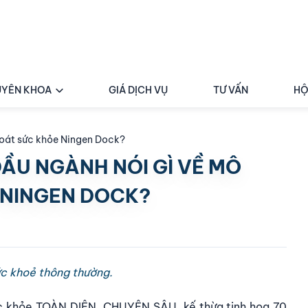
YÊN KHOA
GIÁ DỊCH VỤ
TƯ VẤN
HỘ
soát sức khỏe Ningen Dock?
ĐẦU NGÀNH NÓI GÌ VỀ MÔ
 NINGEN DOCK?
ức khoẻ thông thường.
sức khỏe TOÀN DIỆN, CHUYÊN SÂU, kế thừa tinh hoa 70