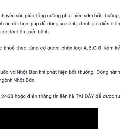
 chuyên sâu giúp tăng cường phát hiện sớm bất thường,
nh án dài hạn giúp dễ dàng so sánh, đánh giá diễn biến
eo dõi tiến triển bệnh.
ức khoẻ theo từng cơ quan; phân loại A,B,C đi kèm kế
nước và Nhật Bản khi phát hiện bất thường. Đồng hành
 ngành Nhật Bản.
 2468
hoặc điền thông tin liên hệ
TẠI ĐÂY
để được tư