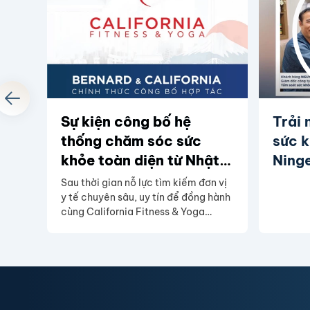
Sự kiện công bố hệ
Trải 
thống chăm sóc sức
sức 
khỏe toàn diện từ Nhật
Ning
Bản - Ningen Dock
Sau thời gian nỗ lực tìm kiếm đơn vị
Bernard
y tế chuyên sâu, uy tín để đồng hành
cùng California Fitness & Yoga
Center (CFYC) chăm sóc sức khỏe
toàn diện cho Quý hội viên, chúng
tôi vui mừng thông báo sự kiện hợp
tác chiến lược giữa CFYC và Trung
tâm Y khoa Chuyên sâu Quốc tế
Bernard (Bernard Healthcare) vào