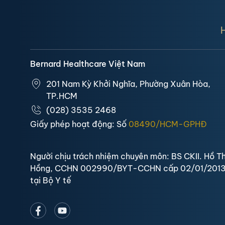
ngày 15/09/2022 sắp tới.
Bernard Healthcare Việt Nam
201 Nam Kỳ Khởi Nghĩa, Phường Xuân Hòa,
TP.HCM
(028) 3535 2468
Giấy phép hoạt động: Số
08490/HCM-GPHĐ
Người chịu trách nhiệm chuyên môn: BS CKII. Hồ Th
Hồng, CCHN 002990/BYT-CCHN cấp 02/01/201
tại Bộ Y tế