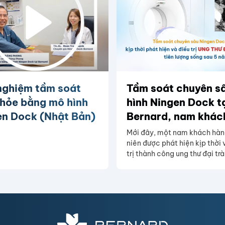
nghiệm tầm soát
Tầm soát chuyên s
khỏe bằng mô hình
hình Ningen Dock t
en Dock (Nhật Bản)
Bernard, nam khác
hàng kịp thời phát 
Mới đây, một nam khách hàn
và điều trị ung thư 
niên được phát hiện kịp thời 
trị thành công ung thư đại tr
tràng, tiên lượng s
tầm soát sức khỏe chuyên s
sau 5 năm trên 95
công nghệ cao, mô hình Nin
Dock Nhật Bản tại Bernard
Healthcare.