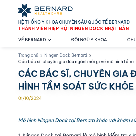
HỆ THỐNG Y KHOA CHUYÊN SÂU QUỐC TẾ BERNARD
THÀNH VIÊN HIỆP HỘI NINGEN DOCK NHẬT BẢN
VỀ BERNARD
ĐỘI NGŨ Y KHOA
CHU
Trang chủ
Ningen Dock Bernard
Các bác sĩ, chuyên gia đầu ngành nói gì về mô hình tầm 
CÁC BÁC SĨ, CHUYÊN GIA 
HÌNH TẦM SOÁT SỨC KHỎE
01/10/2024
Mô hình Ningen Dock tại Bernard khác với khám s
1. Ningen Dock tại Bernard là mô hình kiểm tra 