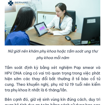
Nữ giới nên khám phụ khoa hoặc tầm soát ung thư
phụ khoa mỗi năm
Tầm soát định kỳ bằng xét nghiệm Pap smear và
HPV DNA cũng có vai trò quan trọng trong việc phát
hiện sớm các thay đổi bất thường ở tế bào cổ tử
cung. Theo khuyến nghị, phụ nữ từ 19 tuổi nên kiểm
tra phụ khoa ít nhất là 6 tháng/lần.
Bên cạnh đó, giữ vệ sinh vùng kín đúng cách, duy trì
quan hệ tình dục an toàn bằng cách sử dụng bao cao