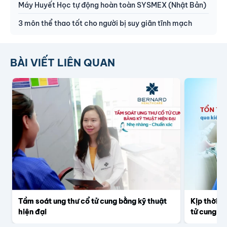
Máy Huyết Học tự động hoàn toàn SYSMEX (Nhật Bản)
3 môn thể thao tốt cho người bị suy giãn tĩnh mạch
BÀI VIẾT LIÊN QUAN
Tầm soát ung thư cổ tử cung bằng kỹ thuật
Kịp thời p
hiện đại
tử cung qu
Bernard H