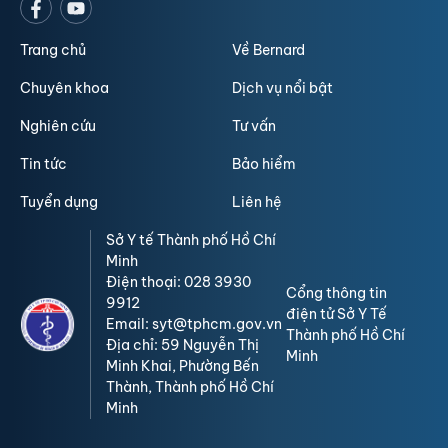
Trang chủ
Về Bernard
Chuyên khoa
Dịch vụ nổi bật
Nghiên cứu
Tư vấn
Tin tức
Bảo hiểm
Tuyển dụng
Liên hệ
Sở Y tế Thành phố Hồ Chí
Minh
Điện thoại: 028 3930
Cổng thông tin
9912
điện tử Sở Y Tế
Email: syt@tphcm.gov.vn
Thành phố Hồ Chí
Địa chỉ: 59 Nguyễn Thị
Minh
Minh Khai, Phường Bến
Thành, Thành phố Hồ Chí
Minh