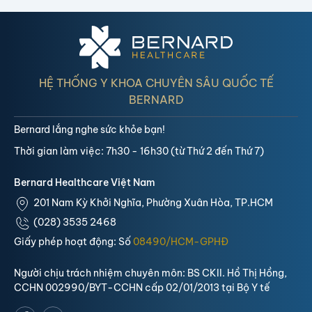
HỆ THỐNG Y KHOA CHUYÊN SÂU QUỐC TẾ
BERNARD
Bernard lắng nghe sức khỏe bạn!
Thời gian làm việc: 7h30 - 16h30 (từ Thứ 2 đến Thứ 7)
Bernard Healthcare Việt Nam
201 Nam Kỳ Khởi Nghĩa, Phường Xuân Hòa, TP.HCM
(028) 3535 2468
Giấy phép hoạt động: Số
08490/HCM-GPHĐ
Người chịu trách nhiệm chuyên môn: BS CKII. Hồ Thị Hồng,
CCHN 002990/BYT-CCHN cấp 02/01/2013 tại Bộ Y tế