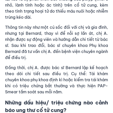
nhỏ, lành tính hoặc ác tính) trên cổ tử cung, kèm
theo tình trạng hoại tử do thiếu máu nuôi hoặc nhiễm
trùng kéo dài.
Thông tin này như một cú sốc đối với chị và gia đình,
nhưng tại Bernard, thay vì để nỗi sợ lấn át, chị A.
nhận được sự động viên và hướng dẫn chi tiết từ bác
sĩ. Sau khi trao đổi, bác sĩ chuyên khoa Phụ khoa
Bernard đã tư vấn chị A. đến bệnh viện chuyên ngành
để điều trị.
Đồng thời, chị A. được bác sĩ Bernard lập kế hoạch
theo dõi chi tiết sau điều trị. Cụ thể: Tái khám
chuyên khoa phụ khoa định kì hoặc kiểm tra tái khám
khi có triệu chứng bắt thường và thực hiện PAP-
Smear tầm soát sau mỗi năm.
Những dấu hiệu/ triệu chứng nào cảnh
báo ung thư cổ tử cung?