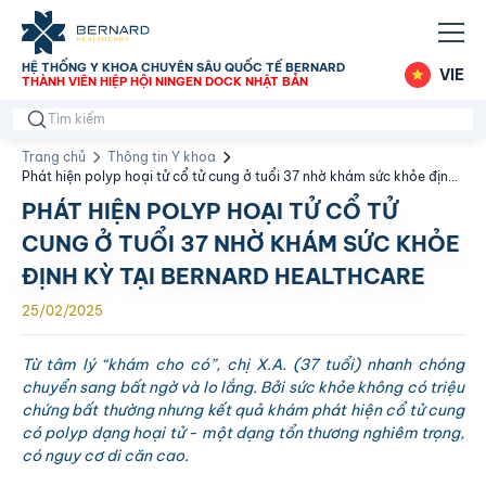
HỆ THỐNG Y KHOA CHUYÊN SÂU QUỐC TẾ BERNARD
VIE
THÀNH VIÊN HIỆP HỘI NINGEN DOCK NHẬT BẢN
Trang chủ
Thông tin Y khoa
Phát hiện polyp hoại tử cổ tử cung ở tuổi 37 nhờ khám sức khỏe định
kỳ tại Bernard Healthcare
PHÁT HIỆN POLYP HOẠI TỬ CỔ TỬ
CUNG Ở TUỔI 37 NHỜ KHÁM SỨC KHỎE
ĐỊNH KỲ TẠI BERNARD HEALTHCARE
25/02/2025
Từ tâm lý “khám cho có”, chị X.A. (37 tuổi) nhanh chóng
chuyển sang bất ngờ và lo lắng. Bởi sức khỏe không có triệu
chứng bất thường nhưng kết quả khám phát hiện cổ tử cung
có polyp dạng hoại tử - một dạng tổn thương nghiêm trọng,
có nguy cơ di căn cao.