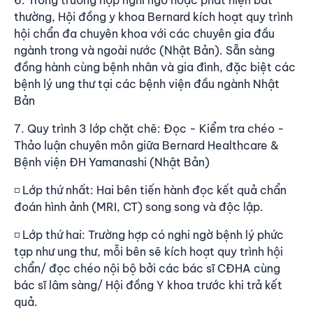
thường, Hội đồng y khoa Bernard kích hoạt quy trình
hội chẩn đa chuyên khoa với các chuyên gia đầu
ngành trong và ngoài nước (Nhật Bản). Sẵn sàng
đồng hành cùng bệnh nhân và gia đình, đặc biệt các
bệnh lý ung thư tại các bệnh viện đầu ngành Nhật
Bản
7. Quy trình 3 lớp chặt chẽ: Đọc - Kiểm tra chéo -
Thảo luận chuyên môn giữa Bernard Healthcare &
Bệnh viện ĐH Yamanashi (Nhật Bản)
◽ Lớp thứ nhất: Hai bên tiến hành đọc kết quả chẩn
đoán hình ảnh (MRI, CT) song song và độc lập.
◽ Lớp thứ hai: Trường hợp có nghi ngờ bệnh lý phức
tạp như ung thư, mỗi bên sẽ kích hoạt quy trình hội
chẩn/ đọc chéo nội bộ bởi các bác sĩ CĐHA cùng
bác sĩ lâm sàng/ Hội đồng Y khoa trước khi trả kết
quả.