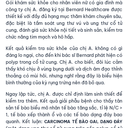
Gói khám sức khỏe cho nhân viên nữ có gia đình mà
công ty chị A. đăng ký tại Bernard Healthcare được
thiết kế với đầy đủ hạng mục thăm khám chuyên sâu,
đặc biệt là tầm soát ung thư vú và ung thư cổ tử
cung, đánh giá sức khỏe nội tiết và sinh sản, kiểm tra
chức năng tim mạch và hô hấp.
Kết quả kiểm tra sức khỏe của chị A. không có gì
đáng lo ngại, cho đến khi bác sĩ Bernard phát hiện có
polyp trong cổ tử cung. Chị A. cho biết, đôi lúc cảm
thấy khó chịu ở vùng bụng dưới và dịch âm đạo thỉnh
thoảng có mùi hôi, nhưng nghĩ rằng đây là biểu hiện
bình thường của kỳ rụng trứng nên đã bỏ qua.
Ngay lập tức, chị A. được chỉ định làm sinh thiết để
kiểm tra thêm. Kết quả giải phẫu bệnh cho thấy tân
sản tế bào biểu mô nhân tế bào tăng sắc, tỉ lệ N/C >
1, tế bào xếp thành ổ và các tế bào dạng đáy bao
quanh. Kết luận:
CARCINOMA TẾ BÀO GAI, DẠNG ĐÁY