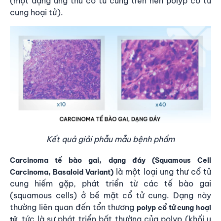
(một dạng ung thư cổ tử cung trên nền polyp cổ tử
cung hoại tử).
Kết quả giải phẫu mẫu bệnh phẩm
Carcinoma tế bào gai, dạng đáy (Squamous Cell
là một loại ung thư cổ tử
Carcinoma, Basaloid Variant)
cung hiếm gặp, phát triển từ các tế bào gai
(squamous cells) ở bề mặt cổ tử cung. Dạng này
thường liên quan đến tổn thương
polyp cổ tử cung hoại
, tức là sự phát triển bất thường của polyp (khối u
tử