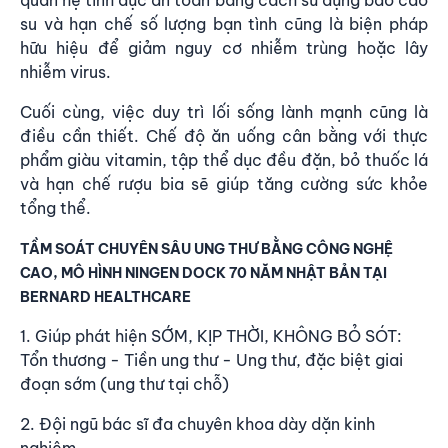
su và hạn chế số lượng bạn tình cũng là biện pháp
hữu hiệu để giảm nguy cơ nhiễm trùng hoặc lây
nhiễm virus.
Cuối cùng, việc duy trì lối sống lành mạnh cũng là
điều cần thiết. Chế độ ăn uống cân bằng với thực
phẩm giàu vitamin, tập thể dục đều đặn, bỏ thuốc lá
và hạn chế rượu bia sẽ giúp tăng cường sức khỏe
tổng thể.
TẦM SOÁT CHUYÊN SÂU UNG THƯ BẰNG CÔNG NGHỆ
CAO, MÔ HÌNH NINGEN DOCK 70 NĂM NHẬT BẢN TẠI
BERNARD HEALTHCARE
1. Giúp phát hiện SỚM, KỊP THỜI, KHÔNG BỎ SÓT:
Tổn thương - Tiền ung thư - Ung thư, đặc biệt giai
đoạn sớm (ung thư tại chỗ)
2. Đội ngũ bác sĩ đa chuyên khoa dày dặn kinh
nghiệm