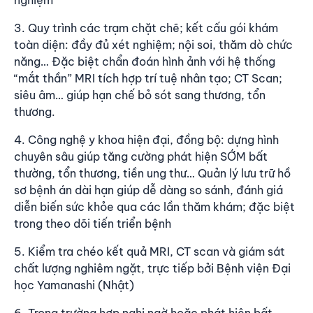
3. Quy trình các trạm chặt chẽ; kết cấu gói khám
toàn diện: đầy đủ xét nghiệm; nội soi, thăm dò chức
năng… Đặc biệt chẩn đoán hình ảnh với hệ thống
“mắt thần” MRI tích hợp trí tuệ nhân tạo; CT Scan;
siêu âm… giúp hạn chế bỏ sót sang thương, tổn
thương.
4. Công nghệ y khoa hiện đại, đồng bộ: dựng hình
chuyên sâu giúp tăng cường phát hiện SỚM bất
thường, tổn thương, tiền ung thư… Quản lý lưu trữ hồ
sơ bệnh án dài hạn giúp dễ dàng so sánh, đánh giá
diễn biến sức khỏe qua các lần thăm khám; đặc biệt
trong theo dõi tiến triển bệnh
5. Kiểm tra chéo kết quả MRI, CT scan và giám sát
chất lượng nghiêm ngặt, trực tiếp bởi Bệnh viện Đại
học Yamanashi (Nhật)
6. Trong trường hợp nghi ngờ hoặc phát hiện bất