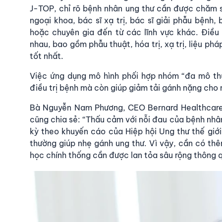
J-TOP, chỉ rõ bệnh nhân ung thư cần được chăm só
ngoại khoa, bác sĩ xạ trị, bác sĩ giải phẫu bệnh
hoặc chuyên gia đến từ các lĩnh vực khác. Điều
nhau, bao gồm phẫu thuật, hóa trị, xạ trị, liệu p
tốt nhất.
Việc ứng dụng mô hình phối hợp nhóm “đa mô th
điều trị bệnh mà còn giúp giảm tải gánh nặng cho 
Bà Nguyễn Nam Phương, CEO Bernard Healthcare
cũng chia sẻ: “Thấu cảm với nỗi đau của bệnh nhâ
kỳ theo khuyến cáo của Hiệp hội Ung thư thế giớ
thường giúp nhẹ gánh ung thư. Vì vậy, cần có thê
học chính thống cần được lan tỏa sâu rộng thông