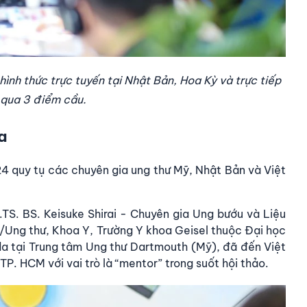
nh thức trực tuyến tại Nhật Bản, Hoa Kỳ và trực tiếp
 qua 3 điểm cầu.
oa
4 quy tụ các chuyên gia ung thư Mỹ, Nhật Bản và Việt
TS. BS. Keisuke Shirai - Chuyên gia Ung bướu và Liệu
/Ung thư, Khoa Y, Trường Y khoa Geisel thuộc Đại học
a tại Trung tâm Ung thư Dartmouth (Mỹ), đã đến Việt
P. HCM với vai trò là “mentor” trong suốt hội thảo.