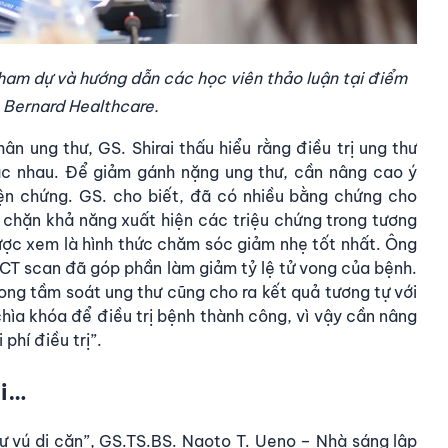
 tham dự và hướng dẫn các học viên thảo luận tại điểm
 Bernard Healthcare.
 ung thư, GS. Shirai thấu hiểu rằng điều trị ung thư
ác nhau. Để giảm gánh nặng ung thư, cần nâng cao ý
ện chứng. GS. cho biết, đã có nhiều bằng chứng cho
 chặn khả năng xuất hiện các triệu chứng trong tương
được xem là hình thức chăm sóc giảm nhẹ tốt nhất. Ông
g CT scan đã góp phần làm giảm tỷ lệ tử vong của bệnh.
ong tầm soát ung thư cũng cho ra kết quả tương tự với
chìa khóa để điều trị bệnh thành công, vì vậy cần nâng
phí điều trị”.
ài…
ư vú di căn”, GS.TS.BS. Naoto T. Ueno – Nhà sáng lập