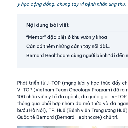
y học cộng đồng, chung tay vì bệnh nhân ung thư.
Nội dung bài viết
“Mentor” đặc biệt ở khu vườn y khoa
Cần có thêm những cánh tay nối dài…
Bernard Healthcare cùng người bệnh “đi đến n
Phát triển từ J-TOP (mạng lưới y học thúc đẩy ch
V-TOP (Vietnam Team Oncology Program) đã ra mắ
100 nhân viên y tế đa ngành, đa quốc gia. V-TOP 
thông qua phối hợp nhóm đa mô thức và đa ngành
bướu Hà Nội), TP. Huế (Bệnh viện Trung ương Huế)
Quốc tế Bernard (Bernard Healthcare) chủ trì.