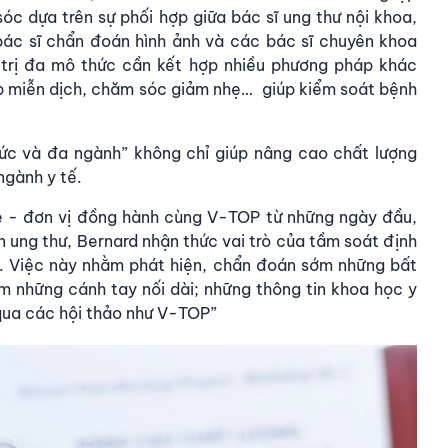
c dựa trên sự phối hợp giữa bác sĩ ung thư nội khoa,
, bác sĩ chẩn đoán hình ảnh và các bác sĩ chuyên khoa
 trị đa mô thức cần kết hợp nhiều phương pháp khác
háp miễn dịch, chăm sóc giảm nhẹ… giúp kiểm soát bệnh
ức và đa ngành” không chỉ giúp nâng cao chất lượng
ngành y tế.
 - đơn vị đồng hành cùng V-TOP từ những ngày đầu,
n ung thư,
Bernard
nhận thức vai trò của tầm soát định
i. Việc này nhằm phát hiện, chẩn đoán sớm những bất
m những cánh tay nối dài; những thông tin khoa học y
 qua các hội thảo như V-TOP”