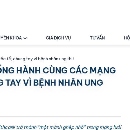
YÊN KHOA
GIÁ DỊCH VỤ
TƯ VẤN
HỘ
ốc tế, chung tay vì bệnh nhân ung thư
ỒNG HÀNH CÙNG CÁC MẠNG
G TAY VÌ BỆNH NHÂN UNG
hcare trở thành “một mảnh ghép nhỏ” trong mạng lưới