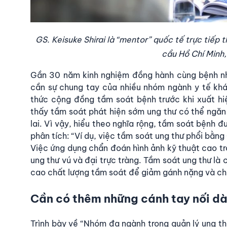
GS. Keisuke Shirai là “mentor” quốc tế trực tiếp
cầu Hồ Chí Minh,
Gần 30 năm kinh nghiệm đồng hành cùng bệnh nhân
cần sự chung tay của nhiều nhóm ngành y tế kh
thức cộng đồng tầm soát bệnh trước khi xuất hi
thấy tầm soát phát hiện sớm ung thư có thể ngăn
lai. Vì vậy, hiểu theo nghĩa rộng, tầm soát bệnh 
phân tích: “Ví dụ, việc tầm soát ung thư phổi bằn
Việc ứng dụng chẩn đoán hình ảnh kỹ thuật cao tr
ung thư vú và đại trực tràng. Tầm soát ung thư là 
cao chất lượng tầm soát để giảm gánh nặng và chi 
Cần có thêm những cánh tay nối d
Trình bày về “Nhóm đa ngành trong quản lý ung th