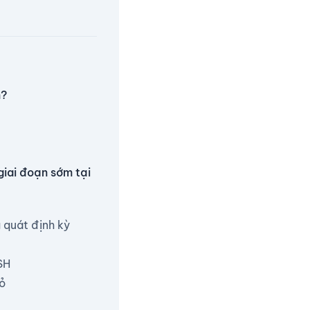
n?
giai đoạn sớm tại
 quát định kỳ
SH
hỏ