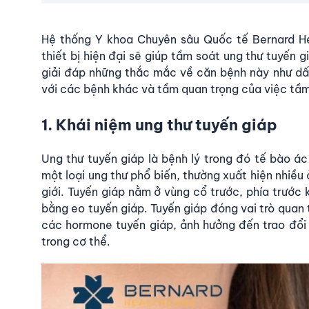
Hệ thống Y khoa Chuyên sâu Quốc tế Bernard Hea
thiết bị hiện đại sẽ giúp
tầm soát ung thư tuyến g
giải đáp những thắc mắc về căn bệnh này như dấu 
với các bệnh khác và tầm quan trọng của việc tầm
1. Khái niệm ung thư tuyến giáp
Ung thư tuyến giáp là bệnh lý trong đó tế bào ác
một loại ung thư phổ biến, thường xuất hiện nhiều
giới. Tuyến giáp nằm ở vùng cổ trước, phía trước 
bằng eo tuyến giáp. Tuyến giáp đóng vai trò quan t
các hormone tuyến giáp, ảnh hưởng đến trao đổi
trong cơ thể.