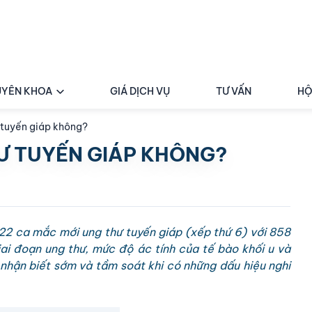
YÊN KHOA
GIÁ DỊCH VỤ
TƯ VẤN
HỘ
 tuyến giáp không?
Ư TUYẾN GIÁP KHÔNG?
 ca mắc mới ung thư tuyến giáp (xếp thứ 6) với 858
ai đoạn ung thư, mức độ ác tính của tế bào khối u và
 nhận biết sớm và tầm soát khi có những dấu hiệu nghi