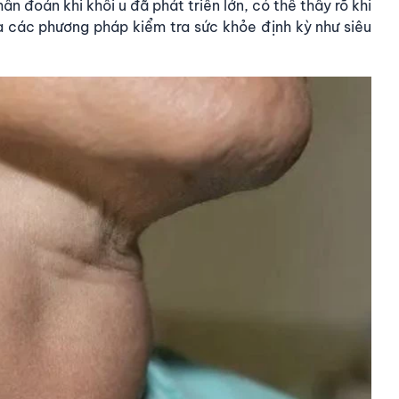
 đoán khi khối u đã phát triển lớn, có thể thấy rõ khi
a các phương pháp kiểm tra sức khỏe định kỳ như siêu