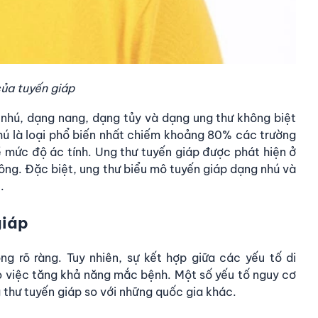
ủa tuyến giáp
 nhú, dạng nang, dạng tủy và dạng ung thư không biệt
hú là loại phổ biến nhất chiếm khoảng 80% các trường
ề mức độ ác tính. Ung thư tuyến giáp được phát hiện ở
ông. Đặc biệt, ung thư biểu mô tuyến giáp dạng nhú và
.
giáp
g rõ ràng. Tuy nhiên, sự kết hợp giữa các yếu tố di
o việc
tăng khả năng mắc bệnh
.
Một số yếu tố nguy cơ
 thư tuyến giáp so với những quốc gia khác.