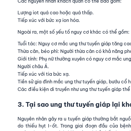
Các nguyên nhân khách quan có thể bao gồm:
Lượng iot quá cao hoặc quá thấp.
Tiếp xúc với bức xạ ion hóa.
Ngoài ra, một số yếu tố nguy cơ khác có thể gồm:
Tuổi tác: Nguy cơ mắc ung thư tuyến giáp tăng cao
Thừa cân, béo phì: Người thừa cân có khả năng phá
Giới tính: Phụ nữ thường xuyên có nguy cơ mắc ung 
Người châu Á.
Tiếp xúc với tia bức xạ.
Tiền sử gia đình mắc ung thư tuyến giáp, bướu cổ 
Các điều kiện di truyền như ung thư tuyến giáp thể
3. Tại sao ung thư tuyến giáp lại k
Nguyên nhân gây ra u tuyến giáp thường bắt nguồn
do thiếu hụt I-ốt. Trong giai đoạn đầu của bệnh