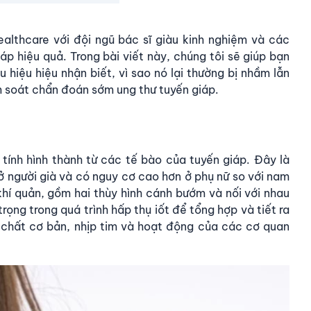
lthcare với đội ngũ bác sĩ giàu kinh nghiệm và các
iáp
hiệu quả. Trong bài viết này, chúng tôi sẽ giúp bạn
hiệu hiệu nhận biết, vì sao nó lại thường bị nhầm lẫn
 soát chẩn đoán sớm ung thư tuyến giáp.
 tính hình thành từ các tế bào của tuyến giáp. Đây là
 ở người già và có nguy cơ cao hơn ở phụ nữ so với nam
khí quản, gồm hai thùy hình cánh bướm và nối với nhau
rọng trong quá trình hấp thụ iốt để tổng hợp và tiết ra
 chất cơ bản, nhịp tim và hoạt động của các cơ quan