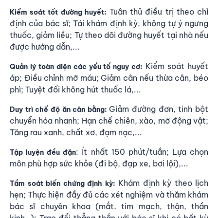
Tuân thủ điều trị theo chỉ
Kiểm soát tốt đường huyết:
định của bác sĩ; Tái khám định kỳ, không tự ý ngưng
thuốc, giảm liều; Tự theo dõi đường huyết tại nhà nếu
được hướng dẫn,...
Kiểm soát huyết
Quản lý toàn diện các yếu tố nguy cơ:
áp; Điều chỉnh mỡ máu; Giảm cân nếu thừa cân, béo
phì; Tuyệt đối không hút thuốc lá,...
Giảm đường đơn, tinh bột
Duy trì chế độ ăn cân bằng:
chuyển hóa nhanh; Hạn chế chiên, xào, mỡ động vật;
Tăng rau xanh, chất xơ, đạm nạc,...
: Ít nhất 150 phút/tuần; Lựa chọn
Tập luyện đều đặn
môn phù hợp sức khỏe (đi bộ, đạp xe, bơi lội),...
Khám định kỳ theo lịch
Tầm soát biến chứng định kỳ:
hẹn; Thực hiện đầy đủ các xét nghiệm và thăm khám
bác sĩ chuyên khoa (mắt, tim mạch, thận, thần