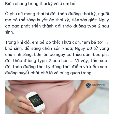
Biến chứng trong thai kỳ và ở em bé
Ở phụ nữ mang thai bị đái tháo đường thai kỳ, người
mẹ có thể tăng huyết áp thai kỳ, tiền sản giật; Nguy
cơ cao phát triển thành đái tháo đường type 2 sau
sinh.
Trong khi đó, em bé có thể: Thừa cân, “em bé to” →
khó sinh, dễ sang chấn sản khoa; Nguy cơ tử vong
chu sinh tăng; Lớn lên có nguy cơ thừa cân, béo phì,
đái tháo đường type 2 cao hơn,...
Vì vậy, tầm soát
đái tháo đường thai kỳ đúng thời điểm và kiểm soát
đường huyết chặt chẽ là vô cùng quan trọng.