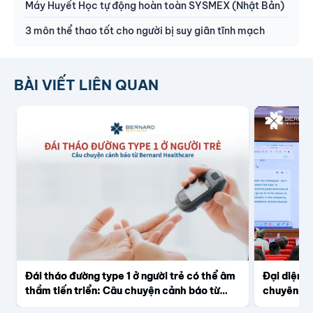
Máy Huyết Học tự động hoàn toàn SYSMEX (Nhật Bản)
3 môn thể thao tốt cho người bị suy giãn tĩnh mạch
BÀI VIẾT LIÊN QUAN
Đái tháo đường type 1 ở người trẻ có thể âm
Đại diện 
thầm tiến triển: Câu chuyện cảnh báo từ
chuyên đề
Bernard Healthcare
tại Hội ng