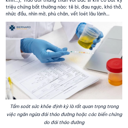
kinh…); Trao đổi thẳng thắn với bác sĩ khi có bất kỳ
triệu chứng bất thường nào: tê bì, đau ngực, khó thở,
nhức đầu, nhìn mờ, phù chân, vết loét lâu lành…
Tầm soát sức khỏe định kỳ là rất quan trọng trong
việc ngăn ngừa đái tháo đường hoặc các biến chứng
do đái tháo đường