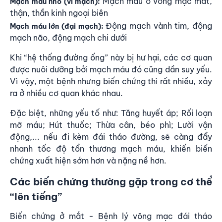
Mạch máu ở võng mạc mắt,
Mạch máu nhỏ (vi mạch):
thận, thần kinh ngoại biên
Động mạch vành tim, động
Mạch máu lớn (đại mạch):
mạch não, động mạch chi dưới
Khi “hệ thống đường ống” này bị hư hại, các cơ quan
được nuôi dưỡng bởi mạch máu đó cũng dần suy yếu.
Vì vậy, một bệnh nhưng biến chứng thì rất nhiều, xảy
ra ở nhiều cơ quan khác nhau.
Đặc biệt, những yếu tố như: Tăng huyết áp; Rối loạn
mỡ máu; Hút thuốc; Thừa cân, béo phì; Lười vận
động,... nếu đi kèm đái tháo đường, sẽ càng đẩy
nhanh tốc độ tổn thương mạch máu, khiến biến
chứng xuất hiện sớm hơn và nặng nề hơn.
Các biến chứng thường gặp trong cơ thể
“lên tiếng”
Biến chứng ở mắt - Bệnh lý võng mạc đái tháo