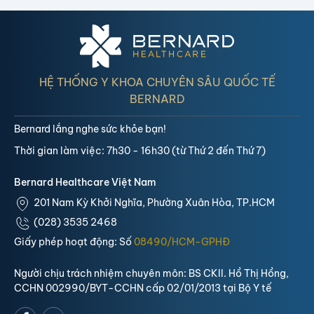
Dược TP.
HỆ THỐNG Y KHOA CHUYÊN SÂU QUỐC TẾ
BERNARD
Bernard lắng nghe sức khỏe bạn!
Thời gian làm việc: 7h30 - 16h30 (từ Thứ 2 đến Thứ 7)
Bernard Healthcare Việt Nam
201 Nam Kỳ Khởi Nghĩa, Phường Xuân Hòa, TP.HCM
(028) 3535 2468
Giấy phép hoạt động: Số
08490/HCM-GPHĐ
Người chịu trách nhiệm chuyên môn: BS CKII. Hồ Thị Hồng,
CCHN 002990/BYT-CCHN cấp 02/01/2013 tại Bộ Y tế