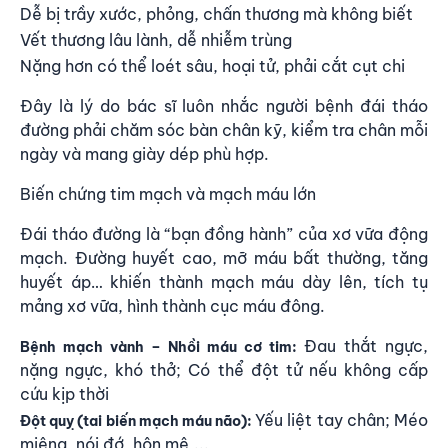
Dễ bị trầy xước, phỏng, chấn thương mà không biết
Vết thương lâu lành, dễ nhiễm trùng
Nặng hơn có thể loét sâu, hoại tử, phải cắt cụt chi
Đây là lý do bác sĩ luôn nhắc người bệnh đái tháo
đường phải chăm sóc bàn chân kỹ, kiểm tra chân mỗi
ngày và mang giày dép phù hợp.
Biến chứng tim mạch và mạch máu lớn
Đái tháo đường là “bạn đồng hành” của xơ vữa động
mạch. Đường huyết cao, mỡ máu bất thường, tăng
huyết áp… khiến thành mạch máu dày lên, tích tụ
mảng xơ vữa, hình thành cục máu đông.
Đau thắt ngực,
Bệnh mạch vành – Nhồi máu cơ tim:
nặng ngực, khó thở; Có thể đột tử nếu không cấp
cứu kịp thời
Yếu liệt tay chân; Méo
Đột quỵ (tai biến mạch máu não):
miệng, nói đớ, hôn mê,...