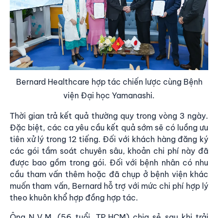
Bernard Healthcare hợp tác chiến lược cùng Bệnh
viện Đại học Yamanashi.
Thời gian trả kết quả thường quy trong vòng 3 ngày.
Đặc biệt, các ca yêu cầu kết quả sớm sẽ có luồng ưu
tiên xử lý trong 12 tiếng. Đối với khách hàng đăng ký
các gói tầm soát chuyên sâu, khoản chi phí này đã
được bao gồm trong gói. Đối với bệnh nhân có nhu
cầu tham vấn thêm hoặc đã chụp ở bệnh viện khác
muốn tham vấn, Bernard hỗ trợ với mức chi phí hợp lý
theo khuôn khổ hợp đồng hợp tác.
Ông N.V.M. (56 tuổi, TP.HCM) chia sẻ sau khi trải