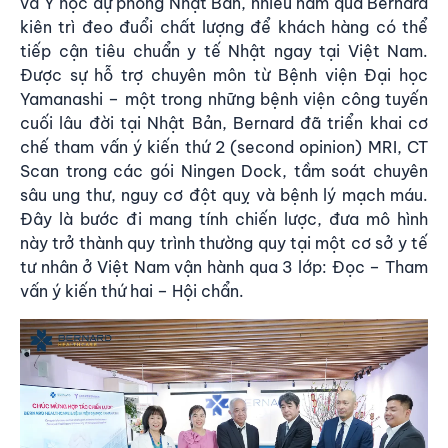
và Y học dự phòng Nhật Bản, nhiều năm qua Bernard
kiên trì đeo đuổi chất lượng để khách hàng có thể
tiếp cận tiêu chuẩn y tế Nhật ngay tại Việt Nam.
Được sự hỗ trợ chuyên môn từ Bệnh viện Đại học
Yamanashi – một trong những bệnh viện công tuyến
cuối lâu đời tại Nhật Bản, Bernard đã triển khai cơ
chế tham vấn ý kiến thứ 2 (second opinion) MRI, CT
Scan trong các gói Ningen Dock, tầm soát chuyên
sâu ung thư, nguy cơ đột quỵ và bệnh lý mạch máu.
Đây là bước đi mang tính chiến lược, đưa mô hình
này trở thành quy trình thường quy tại một cơ sở y tế
tư nhân ở Việt Nam vận hành qua 3 lớp: Đọc – Tham
vấn ý kiến thứ hai – Hội chẩn.