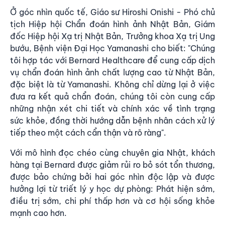
Ở góc nhìn quốc tế, Giáo sư Hiroshi Onishi - Phó chủ
tịch Hiệp hội Chẩn đoán hình ảnh Nhật Bản, Giám
đốc Hiệp hội Xạ trị Nhật Bản, Trưởng khoa Xạ trị Ung
bướu, Bệnh viện Đại Học Yamanashi cho biết: "Chúng
tôi hợp tác với Bernard Healthcare để cung cấp dịch
vụ chẩn đoán hình ảnh chất lượng cao từ Nhật Bản,
đặc biệt là từ Yamanashi. Không chỉ dừng lại ở việc
đưa ra kết quả chẩn đoán, chúng tôi còn cung cấp
những nhận xét chi tiết và chính xác về tình trạng
sức khỏe, đồng thời hướng dẫn bệnh nhân cách xử lý
tiếp theo một cách cẩn thận và rõ ràng".
Với mô hình đọc chéo cùng chuyên gia Nhật, khách
hàng tại Bernard được giảm rủi ro bỏ sót tổn thương,
được bảo chứng bởi hai góc nhìn độc lập và được
hưởng lợi từ triết lý y học dự phòng: Phát hiện sớm,
điều trị sớm, chi phí thấp hơn và cơ hội sống khỏe
mạnh cao hơn.