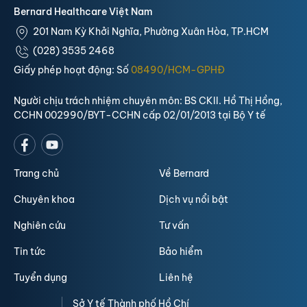
Bernard Healthcare Việt Nam
201 Nam Kỳ Khởi Nghĩa, Phường Xuân Hòa, TP.HCM
(028) 3535 2468
Giấy phép hoạt động: Số
08490/HCM-GPHĐ
Người chịu trách nhiệm chuyên môn: BS CKII. Hồ Thị Hồng,
CCHN 002990/BYT-CCHN cấp 02/01/2013 tại Bộ Y tế
Trang chủ
Về Bernard
Chuyên khoa
Dịch vụ nổi bật
Nghiên cứu
Tư vấn
Tin tức
Bảo hiểm
Tuyển dụng
Liên hệ
Sở Y tế Thành phố Hồ Chí