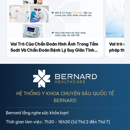
Vai Trò Của Chẩn Đoán Hình Ảnh Trong Tầm
Vai trò củ
Soát Và Chẩn Đoán Bệnh Lý Suy Giãn Tĩnh
pháp thích
Mạch Chi Dưới
HỆ THỐNG Y KHOA CHUYÊN SÂU QUỐC TẾ
BERNARD
Bernard lắng nghe sức khỏe bạn!
Thời gian làm việc: 7h30 - 16h30 (từ Thứ 2 đến Thứ 7)