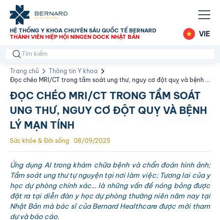
HỆ THỐNG Y KHOA CHUYÊN SÂU QUỐC TẾ BERNARD
VIE
THÀNH VIÊN HIỆP HỘI NINGEN DOCK NHẬT BẢN
Trang chủ
Thông tin Y khoa
Đọc chéo MRI/CT trong tầm soát ung thư, nguy cơ đột quỵ và bệnh lý
mạn tính
ĐỌC CHÉO MRI/CT TRONG TẦM SOÁT
UNG THƯ, NGUY CƠ ĐỘT QUỴ VÀ BỆNH
LÝ MẠN TÍNH
Sức khỏe & Đời sống
08/09/2025
Ứng dụng AI trong khám chữa bệnh và chẩn đoán hình ảnh;
Tầm soát ung thư tự nguyện tại nơi làm việc; Tương lai của y
học dự phòng chính xác… là những vấn đề nóng bỏng được
đặt ra tại diễn đàn y học dự phòng thường niên năm nay tại
Nhật Bản mà bác sĩ của Bernard Healthcare được mời tham
dự và báo cáo.