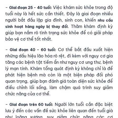
-
Việc khám sức khỏe trong độ
Giai đoạn 25
- 40 tuổi:
tuổi này là hết sức cần thiết. Đây là giai đoạn nhiều
người bắt đầu lập gia đình, sinh con, khiến
nhu cầu
. Thăm khám định kỳ
sinh hoạt hàng ngày bị thay đổi
giúp bạn nắm rõ tình trạng sức khỏe để có giải pháp
bảo vệ cơ thể tốt nhất.
-
Cơ thể bắt đầu xuất hiện
Giai đoạn 40
- 60 tuổi:
những dấu hiệu lão hóa rõ rệt, đi kèm với nguy cơ gia
tăng các bệnh tật tiềm ẩn như nguy cơ ung thư, bệnh
lý mạn tính. Khám tổng quát định kỳ không chỉ là để
phát hiện bệnh mà còn là một biện pháp đối phó
quan trọng, giúp bạn đánh giá toàn diện sức khỏe để
điều chỉnh lối sống, làm chậm quá trình suy giảm
chức năng của cơ thể.
-
Người lớn tuổi cần đặc biệt
Giai đoạn trên 60 tuổi:
lưu ý đến các vấn đề sức khỏe liên quan đến tuổi già
như loãng xương, suy giảm chức năng các cơ