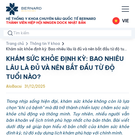
HỆ THỐNG Y KHOA CHUYÊN SÂU QUỐC TẾ BERNARD
VIE
THÀNH VIÊN HIỆP HỘI NINGEN DOCK NHẬT BẢN
Trang chủ
Thông tin Y khoa
Khám sức khỏe định kỳ: Bao nhiêu lâu là đủ và nên bắt đầu từ độ tuổi
nào?
KHÁM SỨC KHỎE ĐỊNH KỲ: BAO NHIÊU
LÂU LÀ ĐỦ VÀ NÊN BẮT ĐẦU TỪ ĐỘ
TUỔI NÀO?
AloBacsi
31/12/2025
Trong nhịp sống hiện đại, khám sức khỏe không còn là lựa
chọn “khi có bệnh” mà đã trở thành chiến lược chăm sóc sức
khỏe chủ động và thông minh. Tuy nhiên, nhiều người vẫn
băn khoăn về lịch trình phù hợp nhất cho bản thân. Bài viết
dưới đây sẽ giúp bạn hiểu rõ bản chất của khám sức khỏe
định kỳ, từ đó xây dựng lịch khám phù hợp với chính mình.