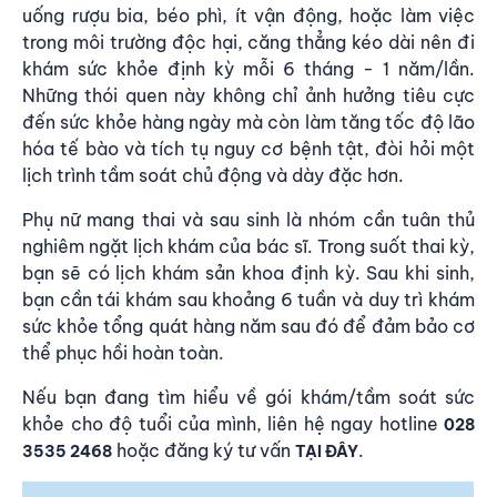
uống rượu bia, béo phì, ít vận động, hoặc làm việc
trong môi trường độc hại, căng thẳng kéo dài nên đi
khám sức khỏe định kỳ mỗi 6 tháng - 1 năm/lần.
Những thói quen này không chỉ ảnh hưởng tiêu cực
đến sức khỏe hàng ngày mà còn làm tăng tốc độ lão
hóa tế bào và tích tụ nguy cơ bệnh tật, đòi hỏi một
lịch trình tầm soát chủ động và dày đặc hơn.
Phụ nữ mang thai và sau sinh là nhóm cần tuân thủ
nghiêm ngặt lịch khám của bác sĩ. Trong suốt thai kỳ,
bạn sẽ có lịch khám sản khoa định kỳ. Sau khi sinh,
bạn cần tái khám sau khoảng 6 tuần và duy trì khám
sức khỏe tổng quát hàng năm sau đó để đảm bảo cơ
thể phục hồi hoàn toàn.
Nếu bạn đang tìm hiểu về gói khám/tầm soát sức
khỏe cho độ tuổi của mình, liên hệ ngay hotline
028
hoặc đăng ký tư vấn
.
3535 2468
TẠI ĐÂY