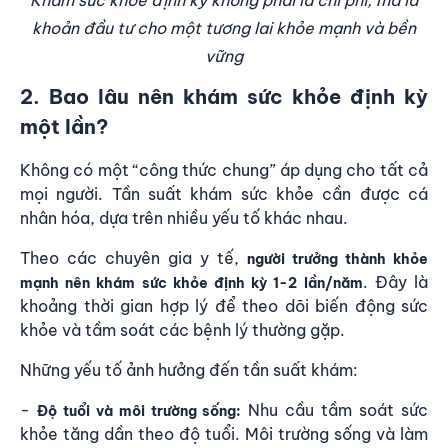
Khám sức khỏe định kỳ không phải là chi phí, mà là
khoản đầu tư cho một tương lai khỏe mạnh và bền
vững
2. Bao lâu nên khám sức khỏe định kỳ
một lần?
Không có một “công thức chung” áp dụng cho tất cả
mọi người. Tần suất khám sức khỏe cần được cá
nhân hóa, dựa trên nhiều yếu tố khác nhau.
Theo các chuyên gia y tế,
người trưởng thành khỏe
. Đây là
mạnh nên khám sức khỏe định kỳ 1-2 lần/năm
khoảng thời gian hợp lý để theo dõi biến động sức
khỏe và tầm soát các bệnh lý thường gặp.
Những yếu tố ảnh hưởng đến tần suất khám:
-
Nhu cầu tầm soát sức
Độ tuổi và môi trường sống:
khỏe tăng dần theo độ tuổi. Môi trường sống và làm