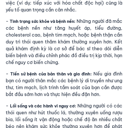
việc (ví dụ: tiếp xúc với hóa chất độc hại) cũng là
yếu tố quan trọng cần cân nhắc.
-
Những người đã mắc
Tình trạng sức khỏe và bệnh nền:
các bệnh nền như tăng huyết áp, tiểu đường,
cholesterol cao, bệnh tim mạch, hoặc bệnh thận cần
duy trì thói quen thăm khám thường xuyên hơn. Kết
quả khám định kỳ là cơ sở để bác sĩ theo dõi diễn
biến bệnh và điều chỉnh phác đồ điều trị kịp thời, hạn
chế nguy cơ biến chứng.
-
Nếu gia đình
Tiền sử bệnh của bản thân và gia đình:
bạn có người thân mắc các bệnh lý di truyền như ung
thư, tim mạch, lịch trình tầm soát của bạn cần được
bắt đầu sớm hơn và thực hiện đều đặn hơn.
-
Những người có các
Lối sống và các hành vi nguy cơ:
thói quen như hút thuốc lá, thường xuyên uống rượu
bia, lối sống ít vận động hoặc chế độ ăn nhiều chất
béo nên khám sức khỏe thường xuyên hơn để phát