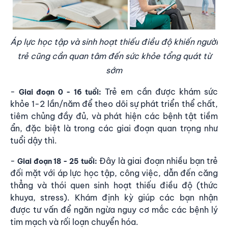
Áp lực học tập và sinh hoạt thiếu điều độ khiến người
trẻ cũng cần quan tâm đến sức khỏe tổng quát từ
sớm
-
Trẻ em cần được khám sức
Giai đoạn 0
-
16 tuổi:
khỏe 1-2 lần/năm để theo dõi sự phát triển thể chất,
tiêm chủng đầy đủ, và phát hiện các bệnh tật tiềm
ẩn, đặc biệt là trong các giai đoạn quan trọng như
tuổi dậy thì.
-
Đây là giai đoạn nhiều bạn trẻ
Giai đoạn 18
-
25 tuổi:
đối mặt với áp lực học tập, công việc, dẫn đến căng
thẳng và thói quen sinh hoạt thiếu điều độ (thức
khuya, stress). Khám định kỳ giúp các bạn nhận
được tư vấn để ngăn ngừa nguy cơ mắc các bệnh lý
tim mạch và rối loạn chuyển hóa.