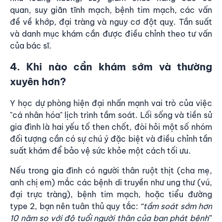
quan, suy giãn tĩnh mạch, bệnh tim mạch, các vấn
đề về khớp, đại tràng và nguy cơ đột quỵ. Tần suất
và danh mục khám cần được điều chỉnh theo tư vấn
của bác sĩ.
4. Khi nào cần khám sớm và thường
xuyên hơn?
Y học dự phòng hiện đại nhấn mạnh vai trò của việc
"cá nhân hóa" lịch trình tầm soát. Lối sống và tiền sử
gia đình là hai yếu tố then chốt, đòi hỏi một số nhóm
đối tượng cần có sự chú ý đặc biệt và điều chỉnh tần
suất khám để bảo vệ sức khỏe một cách tối ưu.
Nếu trong gia đình có người thân ruột thịt (cha mẹ,
anh chị em) mắc các bệnh di truyền như ung thư (vú,
đại trực tràng), bệnh tim mạch, hoặc tiểu đường
type 2, bạn nên tuân thủ quy tắc:
“tầm soát sớm hơn
10 năm so với độ tuổi người thân của bạn phát bệnh
”