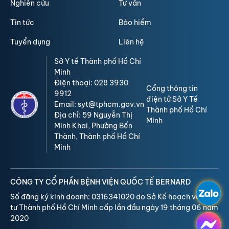
Nghiên cứu
Tư vấn
Tin tức
Bảo hiểm
Tuyển dụng
Liên hệ
Sở Y tế Thành phố Hồ Chí
Minh
Điện thoại: 028 3930
Cổng thông tin
9912
điện tử Sở Y Tế
Email: syt@tphcm.gov.vn
Thành phố Hồ Chí
Địa chỉ: 59 Nguyễn Thị
Minh
Minh Khai, Phường Bến
Thành, Thành phố Hồ Chí
Minh
CÔNG TY CỔ PHẦN BỆNH VIỆN QUỐC TẾ BERNARD
Số đăng ký kinh doanh: 0316341020 do Sở Kế hoạch và Đầu
tư Thành phố Hồ Chí Minh cấp lần đầu ngày 19 tháng 06 năm
2020