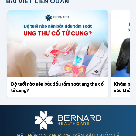
BÀI VIẾT LIÊN QUAN
Độ tuổi nào nên bắt đầu tầm soát ung thư cổ
Khám phụ 
tử cung?
sức khỏe 
bỏ qua
HỆ THỐNG Y KHOA CHUYÊN SÂU QUỐC TẾ