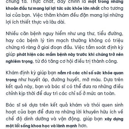
chúng ta. Thực chất, đây chính là
một trong những
cho tương
khoản đầu tư mang lại lợi tức sức khỏe lớn nhất
lai của bạn. Việc thăm khám đều đặn mang lại những
lợi ích thiết thực và lâu dài.
Nhiều căn bệnh nguy hiểm như ung thư, tiểu đường,
hay các bệnh lý tim mạch thường không có triệu
chứng rõ ràng ở giai đoạn đầu. Việc tầm soát định kỳ
giúp
phát hiện các mầm bệnh này trước khi chúng trở nên
, từ đó tăng cơ hội điều trị thành công.
nghiêm trọng
Khám định kỳ giúp bạn
nắm rõ các chỉ số sức khỏe quan
như huyết áp, đường huyết, mỡ máu. Dựa trên
trọng
kết quả này, bạn và bác sĩ có thể đưa ra những điều
chỉnh kịp thời để duy trì các chỉ số ở mức an toàn.
Bác sĩ sẽ dựa trên kết quả khám và thói quen sinh
hoạt của bạn để đưa ra những lời khuyên hữu ích về
chế độ dinh dưỡng và vận động, giúp bạn
xây dựng
hơn.
một lối sống khoa học và lành mạnh