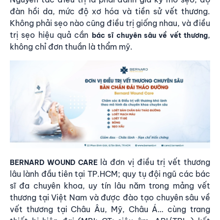
đàn hồi da, mức độ xơ hóa và tiền sử vết thương.
Không phải sẹo nào cũng điều trị giống nhau, và điều
trị sẹo hiệu quả cần
,
bác sĩ chuyên sâu về vết thương
không chỉ đơn thuần là thẩm mỹ.
là đơn vị điều trị vết thương
BERNARD WOUND CARE
lâu lành đầu tiên tại TP.HCM; quy tụ đội ngũ các bác
sĩ đa chuyên khoa, uy tín lâu năm trong mảng vết
thương tại Việt Nam và được đào tạo chuyên sâu về
vết thương tại Châu Âu, Mỹ, Châu Á… cùng trang