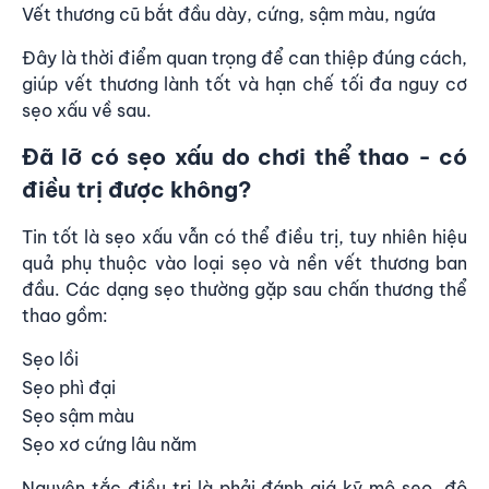
Vết thương cũ bắt đầu dày, cứng, sậm màu, ngứa
Đây là thời điểm quan trọng để can thiệp đúng cách,
giúp vết thương lành tốt và hạn chế tối đa nguy cơ
sẹo xấu về sau.
Đã lỡ có sẹo xấu do chơi thể thao - có
điều trị được không?
Tin tốt là sẹo xấu vẫn có thể điều trị, tuy nhiên hiệu
quả phụ thuộc vào loại sẹo và nền vết thương ban
đầu. Các dạng sẹo thường gặp sau chấn thương thể
thao gồm:
Sẹo lồi
Sẹo phì đại
Sẹo sậm màu
Sẹo xơ cứng lâu năm
Nguyên tắc điều trị là phải đánh giá kỹ mô sẹo, độ