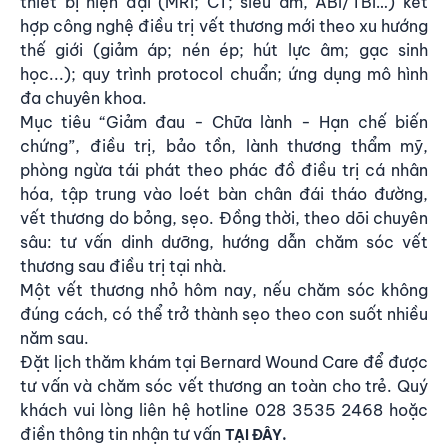
thiết bị hiện đại (MRI; CT; siêu âm, ABI/TBI…) kết
hợp công nghệ điều trị vết thương mới theo xu hướng
thế giới (giảm áp; nén ép; hút lực âm; gạc sinh
học...); quy trình protocol chuẩn; ứng dụng mô hình
đa chuyên khoa.
Mục tiêu “Giảm đau - Chữa lành - Hạn chế biến
chứng”, điều trị, bảo tồn, lành thương thẩm mỹ,
phòng ngừa tái phát theo phác đồ điều trị cá nhân
hóa, tập trung vào loét bàn chân đái tháo đường,
vết thương do bỏng, sẹo. Đồng thời, theo dõi chuyên
sâu: tư vấn dinh dưỡng, hướng dẫn chăm sóc vết
thương sau điều trị tại nhà.
Một vết thương nhỏ hôm nay, nếu chăm sóc không
đúng cách, có thể trở thành sẹo theo con suốt nhiều
năm sau.
Đặt lịch thăm khám tại Bernard Wound Care để được
tư vấn và chăm sóc vết thương an toàn cho trẻ. Quý
khách vui lòng liên hệ hotline 028 3535 2468 hoặc
điền thông tin nhận tư vấn
TẠI ĐÂY.