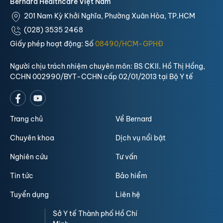
Bernard Healthcare Việt Nam
201 Nam Kỳ Khởi Nghĩa, Phường Xuân Hòa, TP.HCM
(028) 3535 2468
Giấy phép hoạt động: Số
08490/HCM-GPHĐ
Người chịu trách nhiệm chuyên môn: BS CKII. Hồ Thị Hồng,
CCHN 002990/BYT-CCHN cấp 02/01/2013 tại Bộ Y tế
Trang chủ
Về Bernard
Chuyên khoa
Dịch vụ nổi bật
Nghiên cứu
Tư vấn
Tin tức
Bảo hiểm
Tuyển dụng
Liên hệ
Sở Y tế Thành phố Hồ Chí