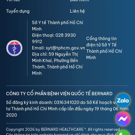
Tuyển dụng
Liên hệ
Sở Y tế Thành phố Hồ Chí
Minh
Điện thoại: 028 3930
Cổng thông tin
9912
điện tử Sở Y Tế
Email: syt@tphcm.gov.vn
Thành phố Hồ Chí
Địa chỉ: 59 Nguyễn Thị
Minh
Minh Khai, Phường Bến
Thành, Thành phố Hồ Chí
Minh
CÔNG TY CỔ PHẦN BỆNH VIỆN QUỐC TẾ BERNARD
Số đăng ký kinh doanh: 0316341020 do Sở Kế hoạch và Đầu
tư Thành phố Hồ Chí Minh cấp lần đầu ngày 19 tháng 06 năm
2020
Copyright 2026 by BERNARD HEALTHCARE ®. All rights reserved.
Các thông tin trên website bernard.vn chỉ dành cho mục đích tham