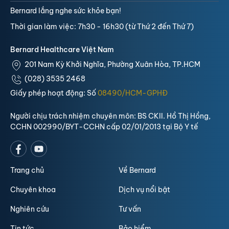
Bernard lắng nghe sức khỏe bạn!
Thời gian làm việc: 7h30 - 16h30 (từ Thứ 2 đến Thứ 7)
Bernard Healthcare Việt Nam
201 Nam Kỳ Khởi Nghĩa, Phường Xuân Hòa, TP.HCM
(028) 3535 2468
Giấy phép hoạt động: Số
08490/HCM-GPHĐ
Người chịu trách nhiệm chuyên môn: BS CKII. Hồ Thị Hồng,
CCHN 002990/BYT-CCHN cấp 02/01/2013 tại Bộ Y tế
Trang chủ
Về Bernard
Chuyên khoa
Dịch vụ nổi bật
Nghiên cứu
Tư vấn
Tin tức
Bảo hiểm