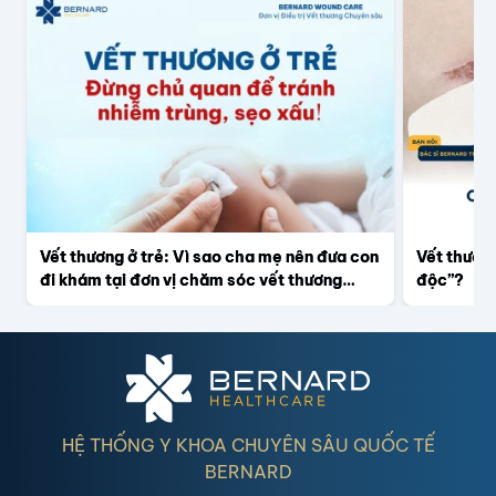
Vết thương ở trẻ: Vì sao cha mẹ nên đưa con
Vết thương
đi khám tại đơn vị chăm sóc vết thương
độc”?
chuyên sâu để tránh nhiễm trùng, sẹo xấu?
HỆ THỐNG Y KHOA CHUYÊN SÂU QUỐC TẾ
BERNARD