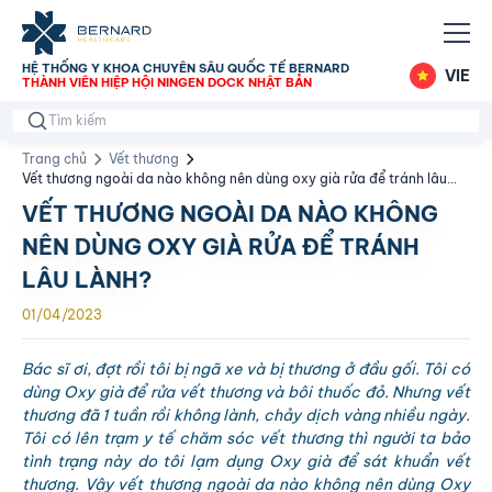
HỆ THỐNG Y KHOA CHUYÊN SÂU QUỐC TẾ BERNARD
VIE
THÀNH VIÊN HIỆP HỘI NINGEN DOCK NHẬT BẢN
Trang chủ
Vết thương
Vết thương ngoài da nào không nên dùng oxy già rửa để tránh lâu
lành?
VẾT THƯƠNG NGOÀI DA NÀO KHÔNG
NÊN DÙNG OXY GIÀ RỬA ĐỂ TRÁNH
LÂU LÀNH?
01/04/2023
Bác sĩ ơi, đợt rồi tôi bị ngã xe và bị thương ở đầu gối. Tôi có
dùng Oxy già để rửa vết thương và bôi thuốc đỏ. Nhưng vết
thương đã 1 tuần rồi không lành, chảy dịch vàng nhiều ngày.
Tôi có lên trạm y tế chăm sóc vết thương thì người ta bảo
tình trạng này do tôi lạm dụng Oxy già để sát khuẩn vết
thương. Vậy vết thương ngoài da nào không nên dùng Oxy