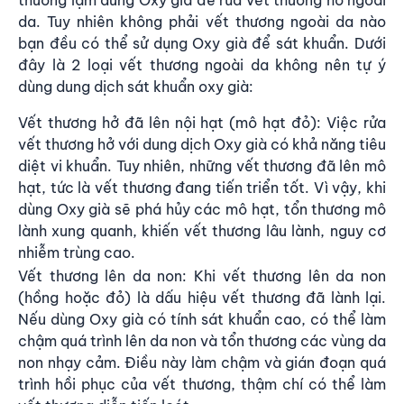
da. Tuy nhiên không phải vết thương ngoài da nào
bạn đều có thể sử dụng Oxy già để sát khuẩn. Dưới
đây là 2 loại vết thương ngoài da không nên tự ý
dùng dung dịch sát khuẩn oxy già:
Vết thương hở đã lên nội hạt (mô hạt đỏ): Việc rửa
vết thương hở với dung dịch Oxy già có khả năng tiêu
diệt vi khuẩn. Tuy nhiên, những vết thương đã lên mô
hạt, tức là vết thương đang tiến triển tốt. Vì vậy, khi
dùng Oxy già sẽ phá hủy các mô hạt, tổn thương mô
lành xung quanh, khiến
vết thương lâu lành
, nguy cơ
nhiễm trùng cao.
Vết thương lên da non: Khi vết thương lên da non
(hồng hoặc đỏ) là dấu hiệu vết thương đã lành lại.
Nếu dùng Oxy già có tính sát khuẩn cao, có thể làm
chậm quá trình lên da non và tổn thương các vùng da
non nhạy cảm. Điều này làm chậm và gián đoạn quá
trình hồi phục của vết thương, thậm chí có thể làm