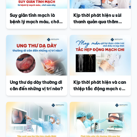
Suy giãn tĩnh mạch là
Kịp thời phát hiện u sùi
bệnh lý mạch máu, chớ
thanh quản qua thăm
xem nhẹ
khám chuyên sâu tai mũi
họng tại Bernard
Healthcare
Ung thư dạ dày thường di
Kịp thời phát hiện và can
căn đến những vị trí nào?
thiệp tắc động mạch chi
dưới, nam bệnh nhân 59
tuổi may mắn tránh được
tình trạng cắt cụt chân
trái