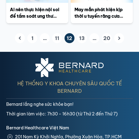
Ai nên thực hiện nội soi
May mắn phát hiện kịp
để tầm soát ung thư
thời u tuyến răng cưa
đường tiêu hóa?
trực tràng nhờ nội soi đại
trực tràng tại Bernard
Healthcare
1
...
11
12
13
...
20
(current)
HỆ THỐNG Y KHOA CHUYÊN SÂU QUỐC TẾ
BERNARD
Bernard lắng nghe sức khỏe bạn!
Thời gian làm việc: 7h30 - 16h30 (từ Thứ 2 đến Thứ 7)
Bernard Healthcare Việt Nam
201 Nam Kỳ Khởi Nghĩa, Phường Xuân Hòa, TP.HCM