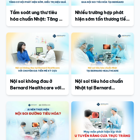
Tầm soát ung thư tiêu
Nhiều trường hợp phát
hóa chuẩn Nhật: Tăng cơ
hiện sớm tổn thương tiền
hội phát hiện sớm, điều
ung thư qua nội soi tiêu
trị hiệu quả
hóa tại Bernard
Nội soi không đau ở
Nội soi tiêu hóa chuẩn
Bernard Healthcare với
Nhật tại Bernard
chuyên gia tiền mê kỳ
Healthcare
cựu