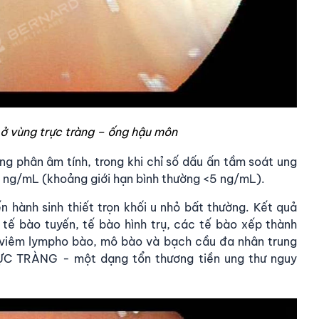
ở vùng trực tràng – ống hậu môn
g phân âm tính, trong khi chỉ số dấu ấn tầm soát ung
5 ng/mL (khoảng giới hạn bình thường <5 ng/mL).
ến hành sinh thiết trọn khối u nhỏ bất thường. Kết quả
 tế bào tuyến, tế bào hình trụ, các tế bào xếp thành
viêm lympho bào, mô bào và bạch cầu đa nhân trung
ỰC TRÀNG - một dạng tổn thương tiền ung thư nguy