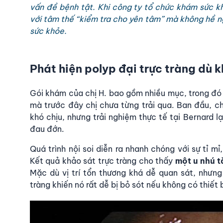
vấn đề bệnh tật. Khi công ty tổ chức khám sức kh
với tâm thế “kiểm tra cho yên tâm” mà không hề ng
sức khỏe.
Phát hiện polyp đại trực tràng dù 
Gói khám của chị H. bao gồm nhiều mục, trong đ
mà trước đây chị chưa từng trải qua. Ban đầu, chị 
khó chịu, nhưng trải nghiệm thực tế tại Bernard l
đau đớn.
Quá trình nội soi diễn ra nhanh chóng với sự tỉ mỉ,
Kết quả khảo sát trực tràng cho thấy
một u nhú 
Mặc dù vị trí tổn thương khá dễ quan sát, nhưn
tràng khiến nó rất dễ bị bỏ sót nếu không có thiết b