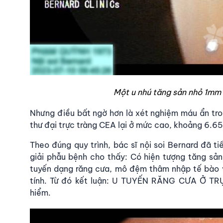
Một u nhú tăng sản nhỏ 1mm 
Nhưng điều bất ngờ hơn là xét nghiệm máu ẩn tron
thư đại trực tràng CEA lại ở mức cao, khoảng 6.6
Theo đúng quy trình, bác sĩ nội soi Bernard đã ti
giải phẫu bệnh cho thấy: Có hiện tượng tăng sản
tuyến dạng răng cưa, mô đệm thâm nhập tế bào 
tính. Từ đó kết luận: U TUYẾN RĂNG CƯA Ở TR
hiểm.