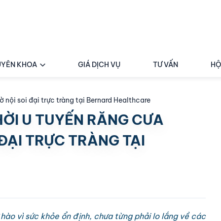
YÊN KHOA
GIÁ DỊCH VỤ
TƯ VẤN
HỘ
 nội soi đại trực tràng tại Bernard Healthcare
HỜI U TUYẾN RĂNG CƯA
ĐẠI TRỰC TRÀNG TẠI
 hào vì sức khỏe ổn định, chưa từng phải lo lắng về các