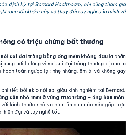
ỏe định kỳ tại Bernard Healthcare, chị cũng tham gia
hĩ rằng lần khám này sẽ thay đổi suy nghĩ của mình về
không có triệu chứng bất thường
ó
nội soi đại tràng bằng ống mềm không đau
là phần
cũng hơi lo lắng vì nội soi đại tràng thường bị cho là
ại hoàn toàn ngược lại: nhẹ nhàng, êm ái và không gây
 chi tiết bởi ekip nội soi giàu kinh nghiệm tại Bernard.
tăng sản nhỏ 1mm ở vùng trực tràng – ống hậu môn
.
g với kích thước nhỏ và nằm ẩn sau các nếp gấp trực
ị hiện đại và tay nghề tốt.