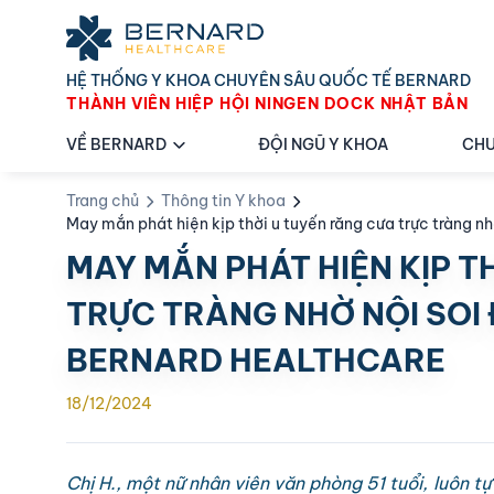
HỆ THỐNG Y KHOA CHUYÊN SÂU QUỐC TẾ BERNARD
THÀNH VIÊN HIỆP HỘI NINGEN DOCK NHẬT BẢN
VỀ BERNARD
ĐỘI NGŨ Y KHOA
CHU
Trang chủ
Thông tin Y khoa
May mắn phát hiện kịp thời u tuyến răng cưa trực tràng nhờ
MAY MẮN PHÁT HIỆN KỊP T
TRỰC TRÀNG NHỜ NỘI SOI 
BERNARD HEALTHCARE
18/12/2024
Chị H., một nữ nhân viên văn phòng 51 tuổi, luôn tự