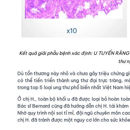
Kết quả giải phẫu bệnh xác định: U TUYẾN RĂN
thư n
Dù tổn thương này nhỏ và chưa gây triệu chứng gì,
có thể tiến triển thành ung thư đại trực tràng, 
trong top 5 loại ung thư phổ biến nhất Việt Nam hi
Ở chị H., toàn bộ khối u đã được loại bỏ hoàn toàn 
Bác sĩ Bernard cũng đã hướng dẫn chị H. tái khám
Nhờ quy trình nội soi tỉ mỉ, đội ngũ chuyên môn cao
chị H. đã tránh được một nguy cơ lớn cho sức khỏ