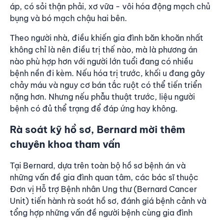
áp, có sỏi thận phải, xơ vữa - vôi hóa động mạch chủ
bụng và bó mạch chậu hai bên.
Theo người nhà, điều khiến gia đình băn khoăn nhất
không chỉ là nên điều trị thế nào, mà là phương án
nào phù hợp hơn với người lớn tuổi đang có nhiều
bệnh nền đi kèm. Nếu hóa trị trước, khối u đang gây
chảy máu và nguy cơ bán tắc ruột có thể tiến triển
nặng hơn. Nhưng nếu phẫu thuật trước, liệu người
bệnh có đủ thể trạng để đáp ứng hay không.
Rà soát kỹ hồ sơ, Bernard mời thêm
chuyên khoa tham vấn
Tại Bernard, dựa trên toàn bộ hồ sơ bệnh án và
những vấn đề gia đình quan tâm, các bác sĩ thuộc
Đơn vị Hỗ trợ Bệnh nhân Ung thư (Bernard Cancer
Unit) tiến hành rà soát hồ sơ, đánh giá bệnh cảnh và
tổng hợp những vấn đề người bệnh cùng gia đình