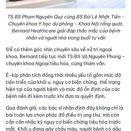
TS.BS Phạm Nguyên Quý cùng BS Bùi Lê Nhật Tiên -
Chuyên khoa Y học dự phòng - Khoa Nội tổng quát,
Bernard Healthcare giải đáp thắc mắc của bệnh
nhân và người nhà trong buổi tư vấn
Để có thêm góc nhìn chuyên sâu về xử trí ngoại
khoa, Bernard tiếp tục mời TS.BS Võ Nguyên Phong –
chuyên khoa Ngoại tiêu hóa, cùng tham vấn.
Ê-kíp phân tích đồng thời nhiều yếu tố gồm mức độ
tiến triển của khối u, nguy cơ biến chứng, thể trạng
hiện tại của người bệnh và mức độ ổn định của các
bệnh nền đi kèm trước khi đưa ra quyết định.
Qua đánh giá, các bác sĩ nhận định đây không chỉ là
bài toán lựa chọn phác đồ điều trị ung thư, mà còn
cần cân nhắc kỹ nguy cơ biến chứng tiêu hóa trước
mắt. Khối u đang gây chảy máu, người bệnh có dấu