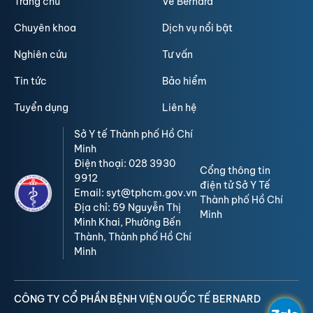
Trang chủ
Về Bernard
Chuyên khoa
Dịch vụ nổi bật
Nghiên cứu
Tư vấn
Tin tức
Bảo hiểm
Tuyển dụng
Liên hệ
Sở Y tế Thành phố Hồ Chí
Minh
Điện thoại: 028 3930
Cổng thông tin
9912
điện tử Sở Y Tế
Email: syt@tphcm.gov.vn
Thành phố Hồ Chí
Địa chỉ: 59 Nguyễn Thị
Minh
Minh Khai, Phường Bến
Thành, Thành phố Hồ Chí
Minh
CÔNG TY CỔ PHẦN BỆNH VIỆN QUỐC TẾ BERNARD