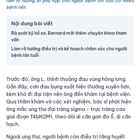
làm rõ hướng đi phù hợp cho người bệnh lớn tuổi có nhiều
bệnh nền.
Nội dung bài viết
Rà soát kỹ hồ sơ, Bernard mời thêm chuyên khoa tham
vấn
Làm rõ hướng điều trị và kế hoạch chăm sóc cho người
bệnh lớn tuổi
Trước đó, ông L. thỉnh thoảng đau vùng hông lưng.
Gần đây, cơn đau bụng xuất hiện thường xuyên hơn,
kèm khó đi đại tiện nên ông đến khám tại bệnh viện.
Qua thăm khám và các xét nghiệm, bác sĩ phát hiện
ông mắc ung thư đại tràng sigma - trực tràng cao
giai đoạn T4bN2M1, theo dõi di căn gan đa ổ, di căn
hạch.
Ngoài ung thư, người bệnh còn điều trị tăng huyết