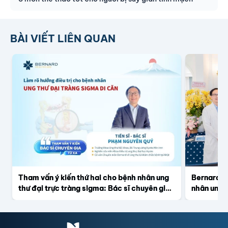
BÀI VIẾT LIÊN QUAN
Tham vấn ý kiến thứ hai cho bệnh nhân ung
Bernard Ca
thư đại trực tràng sigma: Bác sĩ chuyên gia
nhân ung t
nói gì?
chọn đi đ