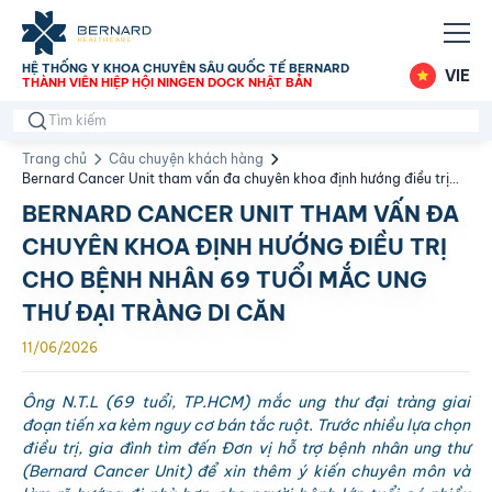
HỆ THỐNG Y KHOA CHUYÊN SÂU QUỐC TẾ BERNARD
VIE
THÀNH VIÊN HIỆP HỘI NINGEN DOCK NHẬT BẢN
Trang chủ
Câu chuyện khách hàng
Bernard Cancer Unit tham vấn đa chuyên khoa định hướng điều trị
cho bệnh nhân 69 tuổi mắc ung thư đại tràng di căn
BERNARD CANCER UNIT THAM VẤN ĐA
CHUYÊN KHOA ĐỊNH HƯỚNG ĐIỀU TRỊ
CHO BỆNH NHÂN 69 TUỔI MẮC UNG
THƯ ĐẠI TRÀNG DI CĂN
11/06/2026
Ông N.T.L (69 tuổi, TP.HCM) mắc ung thư đại tràng giai
đoạn tiến xa kèm nguy cơ bán tắc ruột. Trước nhiều lựa chọn
điều trị, gia đình tìm đến Đơn vị hỗ trợ bệnh nhân ung thư
(Bernard Cancer Unit) để xin thêm ý kiến chuyên môn và