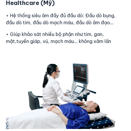
Healthcare (Mỹ)
+ Hệ thống siêu âm đầy đủ đầu dò: Đầu dò bụng,
đầu dò tim, đầu dò mạch máu, đầu dò âm đạo…
+ Giúp khảo sát nhiều bộ phận như tim, gan,
mật,tuyến giáp, vú, mạch máu… không xâm lấn