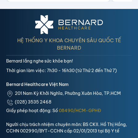
không xâm
HỆ THỐNG Y KHOA CHUYÊN SÂU QUỐC TẾ
BERNARD
Bernard lắng nghe sức khỏe bạn!
Thời gian làm việc: 7h30 - 16h30 (từ Thứ 2 đến Thứ 7)
Bernard Healthcare Việt Nam
201 Nam Kỳ Khởi Nghĩa, Phường Xuân Hòa, TP.HCM
(028) 3535 2468
Giấy phép hoạt động: Số
08490/HCM-GPHĐ
Người chịu trách nhiệm chuyên môn: BS CKII. Hồ Thị Hồng,
CCHN 002990/BYT-CCHN cấp 02/01/2013 tại Bộ Y tế