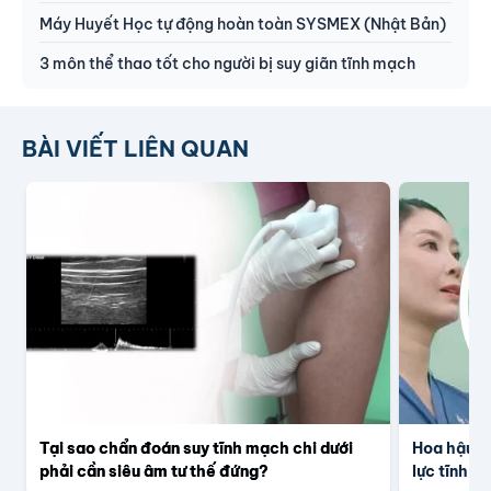
Máy Huyết Học tự động hoàn toàn SYSMEX (Nhật Bản)
3 môn thể thao tốt cho người bị suy giãn tĩnh mạch
BÀI VIẾT LIÊN QUAN
Tại sao chẩn đoán suy tĩnh mạch chi dưới
Hoa hậu –
phải cần siêu âm tư thế đứng?
lực tĩnh m