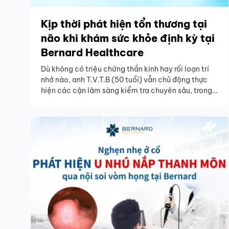
Kịp thời phát hiện tổn thương tại
não khi khám sức khỏe định kỳ tại
Bernard Healthcare
Dù không có triệu chứng thần kinh hay rối loạn trí
nhớ nào, anh T.V.T.B (50 tuổi) vẫn chủ động thực
hiện các cận lâm sàng kiểm tra chuyên sâu, trong
đó có chụp cộng hưởng từ (MRI) sọ não – bởi ý
thức rõ những ảnh hưởng tiềm ẩn từ các bệnh lý
mạn tính sẵn có. Chính nhờ sự chủ động đó, các
bác sĩ Bernard đã kịp thời phát hiện bất thường tại
vùng não.