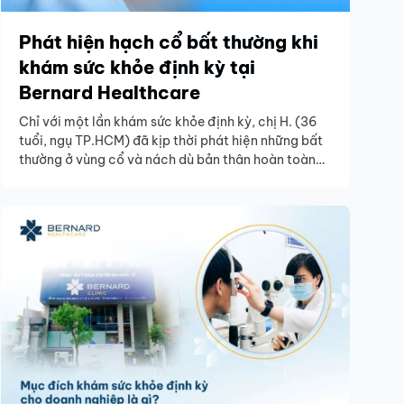
Phát hiện hạch cổ bất thường khi
khám sức khỏe định kỳ tại
Bernard Healthcare
Chỉ với một lần khám sức khỏe định kỳ, chị H. (36
tuổi, ngụ TP.HCM) đã kịp thời phát hiện những bất
thường ở vùng cổ và nách dù bản thân hoàn toàn
không có triệu chứng. Nhờ phát hiện sớm, chị có
thêm cơ hội thăm khám chuyên sâu và xử trí ngay
từ giai đoạn đầu, trước khi bệnh có thể tiến triển.