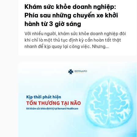
Khám sức khỏe doanh nghiệp:
Phía sau những chuyến xe khởi
hành từ 3 giờ sáng
Với nhiều người, khám sức khỏe doanh nghiệp đôi
khi chỉ là một thủ tục định kỳ cần hoàn tất thật
nhanh để kịp quay lại công việc. Nhưng
với Bernard Healthcare, mỗi lượt khám đều là một
lời cam kết dành cho sức khỏe của từng người.