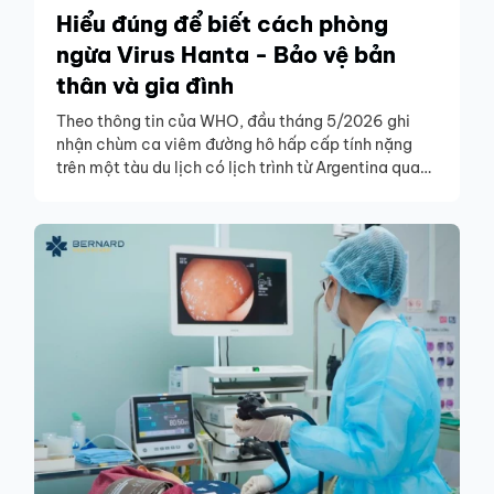
Hiểu đúng để biết cách phòng
ngừa Virus Hanta - Bảo vệ bản
thân và gia đình
Theo thông tin của WHO, đầu tháng 5/2026 ghi
nhận chùm ca viêm đường hô hấp cấp tính nặng
trên một tàu du lịch có lịch trình từ Argentina qua
Nam Đại Tây Dương. Tính đến ngày 04/5/2026, ghi
nhận 07 trường hợp (02 trường hợp được xác nhận
nhiễm vi rút Hanta và 05 trường hợp nghi ngờ), bao
gồm 03 trường hợp tử vong, 01 bệnh nhân nguy kịch
và 03 người có triệu chứng nhẹ. Trên tàu có 147
người (bao gồm 88 du khách và 59 thủy thủ đoàn)
thuộc 23 quốc tịch; hiện chưa ghi nhận người Việt
Nam trong nhóm hành khách, thuyền viên liên
quan.