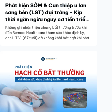
Phát hiện SỚM & Can thiệp u lan
sang bên (LST) đại tràng - Kịp
thời ngăn ngừa nguy cơ tiến triển
thành ung thư
Không ghi nhận triệu chứng bất thường trước khi
đến Bernard Healthcare khám sức khỏe định kỳ,
anh L.T.V. (67 tuổi) đã không khỏi bất ngờ khi phát
hiện tổn thương đường tiêu hóa. Bác sĩ Bernard đã
nhanh chóng hội chẩn, đưa ra hướng can thiệp và
theo dõi, kịp thời giúp anh V. tránh được nguy cơ
ung thư.