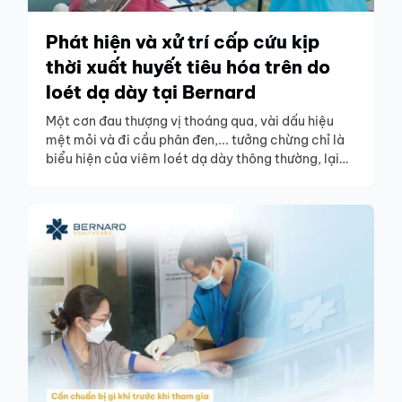
Phát hiện và xử trí cấp cứu kịp
thời xuất huyết tiêu hóa trên do
loét dạ dày tại Bernard
Một cơn đau thượng vị thoáng qua, vài dấu hiệu
mệt mỏi và đi cầu phân đen,... tưởng chừng chỉ là
biểu hiện của viêm loét dạ dày thông thường, lại
suýt khiến nam bệnh nhân 35 tuổi rơi vào tình trạng
nguy hiểm tính mạng.