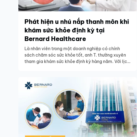
Phát hiện u nhú nắp thanh môn khi
khám sức khỏe định kỳ tại
Bernard Healthcare
Là nhân viên trong một doanh nghiệp có chính
sách chăm sóc sức khỏe tốt, anh T. thường xuyên
tham gia khám sức khỏe định kỳ hàng năm. Với lịch
trình bận rộn của một kỹ sư, những lần khám như
vậy thường chỉ là thủ tục. Tuy nhiên, một lần khám
gần đây đã thay đổi hoàn toàn cách anh nhìn nhận
về việc khám sức khỏe định kỳ.