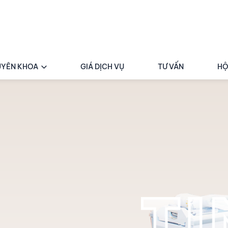
YÊN KHOA
GIÁ DỊCH VỤ
TƯ VẤN
HỘ