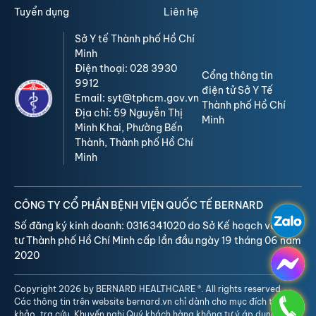
Tuyển dụng
Liên hệ
Sở Y tế Thành phố Hồ Chí
Minh
Điện thoại: 028 3930
Cổng thông tin
9912
điện tử Sở Y Tế
Email: syt@tphcm.gov.vn
Thành phố Hồ Chí
Địa chỉ: 59 Nguyễn Thị
Minh
Minh Khai, Phường Bến
Thành, Thành phố Hồ Chí
Minh
CÔNG TY CỔ PHẦN BỆNH VIỆN QUỐC TẾ BERNARD
Số đăng ký kinh doanh: 0316341020 do Sở Kế hoạch và Đầu
tư Thành phố Hồ Chí Minh cấp lần đầu ngày 19 tháng 06 năm
2020
Copyright 2026 by BERNARD HEALTHCARE ®. All rights reserved.
Các thông tin trên website bernard.vn chỉ dành cho mục đích tham
khảo, tra cứu. Khuyến nghị Quý khách hàng không tự ý áp dụng, nên