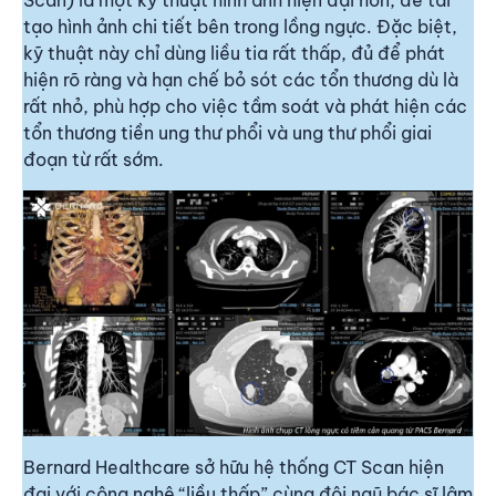
tạo hình ảnh chi tiết bên trong lồng ngực. Đặc biệt,
kỹ thuật này chỉ dùng liều tia rất thấp, đủ để phát
hiện rõ ràng và hạn chế bỏ sót các tổn thương dù là
rất nhỏ, phù hợp cho việc tầm soát và phát hiện các
tổn thương tiền ung thư phổi và ung thư phổi giai
đoạn từ rất sớm.
Bernard Healthcare sở hữu hệ thống CT Scan hiện
đại với công nghệ “liều thấp” cùng đội ngũ bác sĩ lâm