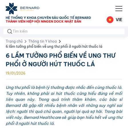
HỆ THỐNG Y KHOA CHUYÊN SÂU QUỐC TẾ BERNARD
VIE
THÀNH VIÊN HIỆP HỘI NINGEN DOCK NHẬT BẢN
Trang chủ
Thông tin Y khoa
6 lầm tưởng phổ biến về ung thư phổi ở người hút thuốc lá
6 LẦM TƯỞNG PHỔ BIẾN VỀ UNG THƯ
PHỔI Ở NGƯỜI HÚT THUỐC LÁ
19/01/2026
Ung thư phổi là bệnh lý thường được nhắc đến cùng thuốc lá.
Tuy nhiên, không phải ai hút thuốc cũng hiểu đúng về mối
liên quan này. Trong quá trình thăm khám, các bác sĩ
Bernard đã gặp rất nhiều bệnh nhân với những suy nghĩ sai
lệch: người thì quá chủ quan, người lại quá sợ hãi. Trong bài
viết này, Bernard Healthcare sẽ giúp bạn hiểu hết về ung thư
phổi ở người hút thuốc lá.