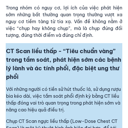
Trong nhóm có nguy cơ, lợi ích của việc phát hiện
sớm những bất thường quan trọng thường vượt xa
nguy cơ tiềm tàng từ tia xạ. Vấn đề không nằm ở
việc “chụp hay không chụp”, mà là chụp đúng đối
tượng, đúng thời điểm và đúng chỉ định.
CT Scan liều thấp - “Tiêu chuẩn vàng”
trong tầm soát, phát hiện sớm các bệnh
lý lành và ác tính phổi, đặc biệt ung thư
phổi
Với những người có tiền sử hút thuốc lá, sử dụng rượu
bia kéo dài, việc tầm soát phổi định kỳ bằng CT liều
thấp đóng vai trò quan trọng trong phát hiện sớm và
nâng cao hiệu quả điều trị.
Chụp CT Scan ngực liều thấp (Low-Dose Chest CT
Scan) là một kỹ thuật hình ảnh hiện đại hơn, để tái