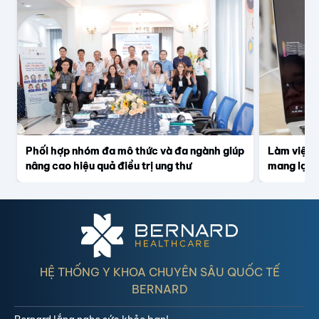
Phối hợp nhóm đa mô thức và đa ngành giúp
Làm việc t
nâng cao hiệu quả điều trị ung thư
mang lại h
HỆ THỐNG Y KHOA CHUYÊN SÂU QUỐC TẾ
BERNARD