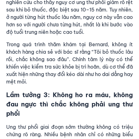
nghiên cứu cho thấy nguy cơ ung thư phổi giảm rõ rệt
sau khi bỏ thuốc, đặc biệt sau 10–15 năm. Tuy nhiên,
ở người từng hút thuốc lâu năm, nguy cơ này vẫn cao
hơn so với người chưa từng hút, nhất là khi bước vào
độ tuổi trung niên hoặc cao tuổi.
Trong quá trình thăm khám tại Bernard, không ít
khách hàng chia sẻ với bác sĩ rằng “Tôi bỏ thuốc lâu
rồi, chắc không sao đâu”. Chính tâm lý này có thể
khiến việc kiểm tra sức khỏe bị trì hoãn, dù cơ thể đã
xuất hiện những thay đổi kéo dài như ho dai dẳng hay
mệt mỏi.
Lầm tưởng 3: Không ho ra máu, không
đau ngực thì chắc không phải ung thư
phổi
Ung thư phổi giai đoạn sớm thường không có triệu
chứng rõ ràng. Nhiều bệnh nhân chỉ có những biểu