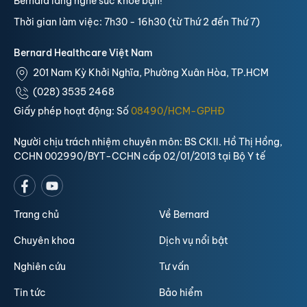
Bernard lắng nghe sức khỏe bạn!
Thời gian làm việc: 7h30 - 16h30 (từ Thứ 2 đến Thứ 7)
Bernard Healthcare Việt Nam
201 Nam Kỳ Khởi Nghĩa, Phường Xuân Hòa, TP.HCM
(028) 3535 2468
Giấy phép hoạt động: Số
08490/HCM-GPHĐ
Người chịu trách nhiệm chuyên môn: BS CKII. Hồ Thị Hồng,
CCHN 002990/BYT-CCHN cấp 02/01/2013 tại Bộ Y tế
Trang chủ
Về Bernard
Chuyên khoa
Dịch vụ nổi bật
Nghiên cứu
Tư vấn
Tin tức
Bảo hiểm