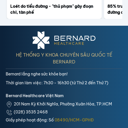
Loét do tiểu đường - "thủ phạm" gây đoạn
85% trườn
chi, tàn phế
đường có 
HỆ THỐNG Y KHOA CHUYÊN SÂU QUỐC TẾ
BERNARD
Bernard lắng nghe sức khỏe bạn!
Thời gian làm việc: 7h30 - 16h30 (từ Thứ 2 đến Thứ 7)
Bernard Healthcare Việt Nam
201 Nam Kỳ Khởi Nghĩa, Phường Xuân Hòa, TP.HCM
(028) 3535 2468
Giấy phép hoạt động: Số
08490/HCM-GPHĐ