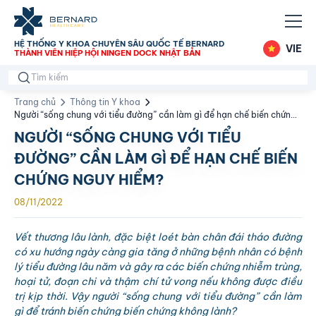
HỆ THỐNG Y KHOA CHUYÊN SÂU QUỐC TẾ BERNARD
VIE
THÀNH VIÊN HIỆP HỘI NINGEN DOCK NHẬT BẢN
Trang chủ
Thông tin Y khoa
Người “sống chung với tiểu đường” cần làm gì để hạn chế biến chứng
nguy hiểm?
NGƯỜI “SỐNG CHUNG VỚI TIỂU
ĐƯỜNG” CẦN LÀM GÌ ĐỂ HẠN CHẾ BIẾN
CHỨNG NGUY HIỂM?
08/11/2022
Vết thương lâu lành, đặc biệt loét bàn chân đái tháo đường
có xu hướng ngày càng gia tăng ở những bệnh nhân có bệnh
lý tiểu đường lâu năm và gây ra các biến chứng nhiễm trùng,
hoại tử, đoạn chi và thậm chí tử vong nếu không được điều
trị kịp thời. Vậy người “sống chung với tiểu đường” cần làm
gì để tránh biến chứng biến chứng không lành?