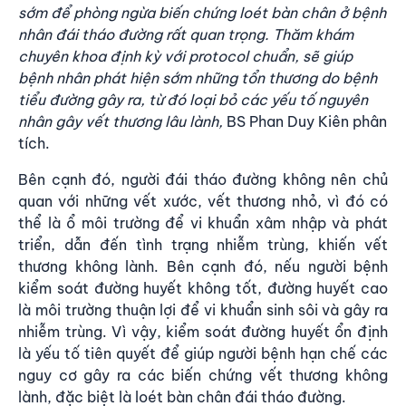
sớm để phòng ngừa biến chứng loét bàn chân ở bệnh
nhân đái tháo đường rất quan trọng. Thăm khám
chuyên khoa định kỳ với protocol chuẩn, sẽ giúp
bệnh nhân phát hiện sớm những tổn thương do bệnh
tiểu đường gây ra, từ đó loại bỏ các yếu tố nguyên
nhân gây vết thương lâu lành,
BS Phan Duy Kiên phân
tích.
Bên cạnh đó, người đái tháo đường không nên chủ
quan với những vết xước, vết thương nhỏ, vì đó có
thể là ổ môi trường để vi khuẩn xâm nhập và phát
triển, dẫn đến tình trạng nhiễm trùng, khiến vết
thương không lành. Bên cạnh đó, nếu người bệnh
kiểm soát đường huyết không tốt, đường huyết cao
là môi trường thuận lợi để vi khuẩn sinh sôi và gây ra
nhiễm trùng. Vì vậy, kiểm soát đường huyết ổn định
là yếu tố tiên quyết để giúp người bệnh hạn chế các
nguy cơ gây ra các biến chứng vết thương không
lành, đặc biệt là loét bàn chân đái tháo đường.