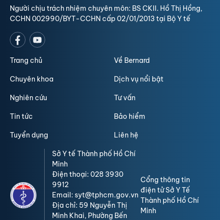
Người chịu trách nhiệm chuyên môn: BS CKII. Hồ Thị Hồng,
CCHN 002990/BYT-CCHN cấp 02/01/2013 tại Bộ Y tế
Trang chủ
Về Bernard
Chuyên khoa
Dịch vụ nổi bật
Nghiên cứu
Tư vấn
Tin tức
Bảo hiểm
Tuyển dụng
Liên hệ
Sở Y tế Thành phố Hồ Chí
Minh
Điện thoại: 028 3930
Cổng thông tin
9912
điện tử Sở Y Tế
Email: syt@tphcm.gov.vn
Thành phố Hồ Chí
Địa chỉ: 59 Nguyễn Thị
Minh
Minh Khai, Phường Bến