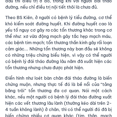
đâu thì điều trị ở đó, trong khi với người đái tháo
đường, nếu chỉ điều trị nội tiết thôi là chưa đủ.
Theo BS Kiên, ở người có bệnh lý tiểu đường, cơ thể
khó kiểm soát đường huyết. Khi đường huyết cao là
yếu tố nguy cơ gây ra các tổn thương khác trong cơ
thể như: xơ vữa động mạch gây tắc hẹp mạch máu,
các bệnh tim mạch; tổn thương thần kinh gây rối loạn
cảm giác... Những tổn thương này ban đầu sẽ không
có những triệu chứng biểu hiện, vì vậy có thể người
có bệnh lý đái tháo đường lâu năm đã xuất hiện các
tổn thương nhưng chưa được phát hiện.
Điển hình như
loét bàn chân đái tháo đường
là biến
chứng muộn, nhưng thực tế đó là bề nổi của “tảng
băng trôi” tổn thương đa cơ quan. Nói một cách
khác, nếu một người có bệnh lý đái tháo đường xuất
hiện các vết thương lâu lành (thường kéo dài trên 2-
4 tuần không lành) ở chân, thì có thể người đó đã bị
biến chứng nhiều cơ quan khác (tim, thận, mạch