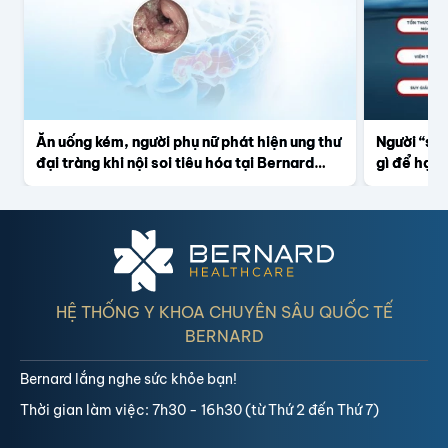
Ăn uống kém, người phụ nữ phát hiện ung thư
Người “sốn
đại tràng khi nội soi tiêu hóa tại Bernard
gì để hạn
Healthcare
HỆ THỐNG Y KHOA CHUYÊN SÂU QUỐC TẾ
BERNARD
Bernard lắng nghe sức khỏe bạn!
Thời gian làm việc: 7h30 - 16h30 (từ Thứ 2 đến Thứ 7)