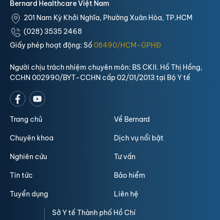
Bernard Healthcare Việt Nam
201 Nam Kỳ Khởi Nghĩa, Phường Xuân Hòa, TP.HCM
(028) 3535 2468
Giấy phép hoạt động: Số
08490/HCM-GPHĐ
Người chịu trách nhiệm chuyên môn: BS CKII. Hồ Thị Hồng,
CCHN 002990/BYT-CCHN cấp 02/01/2013 tại Bộ Y tế
Trang chủ
Về Bernard
Chuyên khoa
Dịch vụ nổi bật
Nghiên cứu
Tư vấn
Tin tức
Bảo hiểm
Tuyển dụng
Liên hệ
Sở Y tế Thành phố Hồ Chí