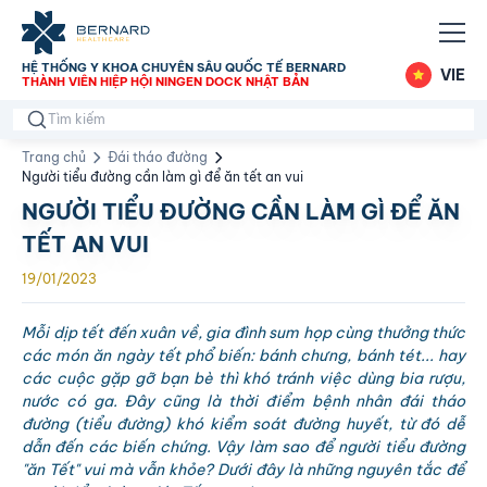
HỆ THỐNG Y KHOA CHUYÊN SÂU QUỐC TẾ BERNARD
VIE
THÀNH VIÊN HIỆP HỘI NINGEN DOCK NHẬT BẢN
Trang chủ
Đái tháo đường
Người tiểu đường cần làm gì để ăn tết an vui
NGƯỜI TIỂU ĐƯỜNG CẦN LÀM GÌ ĐỂ ĂN
TẾT AN VUI
19/01/2023
Mỗi dịp tết đến xuân về, gia đình sum họp cùng thưởng thức
các món ăn ngày tết phổ biến: bánh chưng, bánh tét... hay
các cuộc gặp gỡ bạn bè thì khó tránh việc dùng bia rượu,
nước có ga. Đây cũng là thời điểm bệnh nhân đái tháo
đường (tiểu đường) khó kiểm soát đường huyết, từ đó dễ
dẫn đến các biến chứng. Vậy làm sao để người tiểu đường
"ăn Tết" vui mà vẫn khỏe? Dưới đây là những nguyên tắc để