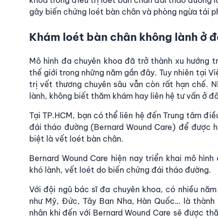
khoa trong điều trị loét bàn chân đái tháo đường l
gây biến chứng loét bàn chân và phòng ngừa tái ph
Khám loét bàn chân không lành ở 
Mô hình đa chuyên khoa đã trở thành xu hướng tr
thế giới trong những năm gần đây. Tuy nhiên tại V
trị vết thương chuyên sâu vẫn còn rất hạn chế. N
lành, không biết thăm khám hay liên hệ tư vấn ở đ
Tại TP.HCM, bạn có thể liên hệ đến
Trung tâm điều
đái tháo đường (Bernard Wound Care)
để được hỗ
biệt là vết loét bàn chân.
Bernard Wound Care hiện nay triển khai mô hình
khó lành, vết loét do biến chứng đái tháo đường.
Với đội ngũ bác sĩ đa chuyên khoa, có nhiều năm 
như Mỹ, Đức, Tây Ban Nha, Hàn Quốc… là thành 
nhân khi đến với Bernard Wound Care sẽ được thăm