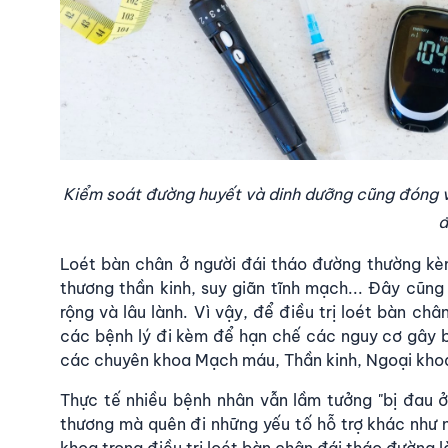
Kiểm soát đường huyết và dinh dưỡng cũng đóng vai
đ
Loét bàn chân ở người đái tháo đường thường kè
thương thần kinh, suy giãn tĩnh mạch... Đây cũng
rộng và lâu lành. Vì vậy, để điều trị loét bàn ch
các bệnh lý đi kèm để hạn chế các nguy cơ gây b
các chuyên khoa Mạch máu, Thần kinh, Ngoại khoa..
Thực tế nhiều bệnh nhân vẫn lầm tưởng "bị đau ở
thương mà quên đi những yếu tố hỗ trợ khác như n