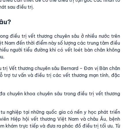
à điều cần thiết để có thể điều trị tận gốc các nhân tố
át sau điều trị.
đâu?
ong điều trị vết thương chuyên sâu ở nhiều nước trên
iệt Nam đến thời điểm này số lượng các trung tâm điều
hiều người tiểu đường khi có vết loét bàn chân không
âu.
 trị Vết thương chuyên sâu Bernard – Đơn vị Bàn chân
 trợ tư vấn và điều trị các vết thương mạn tính, đặc
 đa chuyên khoa chuyên sâu trong
điều trị vết thương
tu nghiệp tại những quốc gia có nền y học phát triển
viên Hiệp hội vết thương Việt Nam và châu Âu, bệnh
 khám trực tiếp và đưa ra phác đồ điều trị tối ưu. Từ