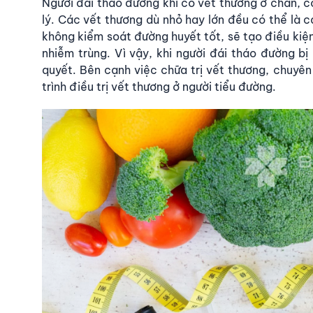
Người đái tháo đường khi có vết thương ở chân, c
lý. Các vết thương dù nhỏ hay lớn đều có thể là 
không kiểm soát đường huyết tốt, sẽ tạo điều kiện 
nhiễm trùng. Vì vậy, khi người đái tháo đường bị
quyết. Bên cạnh việc chữa trị vết thương, chuyên
trình điều trị vết thương ở người tiểu đường.