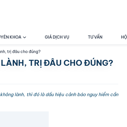
YÊN KHOA
GIÁ DỊCH VỤ
TƯ VẤN
HỘ
ành, trị đâu cho đúng?
 LÀNH, TRỊ ĐÂU CHO ĐÚNG?
không lành, thì đó là dấu hiệu cảnh báo nguy hiểm cần