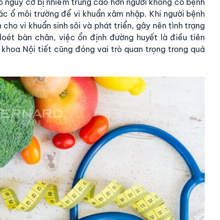
ó nguy cơ bị nhiễm trùng cao hơn người không có bệnh
các ổ môi trường để vi khuẩn xâm nhập. Khi người bệnh
cho vi khuẩn sinh sôi và phát triển, gây nên tình trạng
 loét bàn chân, việc ổn định đường huyết là điều tiên
 khoa Nội tiết cũng đóng vai trò quan trọng trong quá