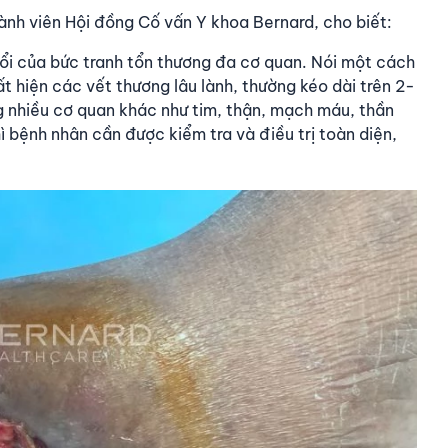
nh viên Hội đồng Cố vấn Y khoa Bernard, cho biết:
nổi của bức tranh tổn thương đa cơ quan. Nói một cách
t hiện các vết thương lâu lành, thường kéo dài trên 2-
ng nhiều cơ quan khác như tim, thận, mạch máu, thần
hì bệnh nhân cần được kiểm tra và điều trị toàn diện,