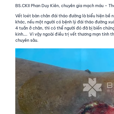
BS.CKII Phan Duy Kiên, chuyên gia mạch máu – Thà
Vết loét bàn chân đái tháo đường là biểu hiện bề 
khác, nếu một người có bệnh lý đái tháo đường xuấ
4 tuần ở chân, thì có thể người đó đã bị biến chứ
kinh…. Vì vậy ngoài điều trị vết thương mạn tính t
chuyên sâu.