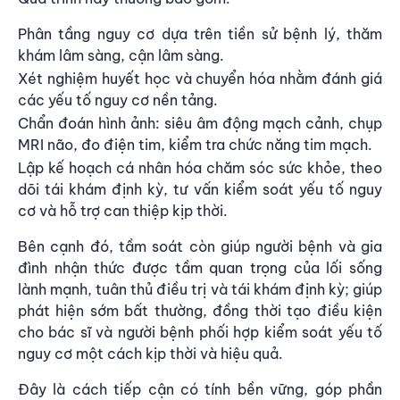
Phân tầng nguy cơ dựa trên tiền sử bệnh lý, thăm
khám lâm sàng, cận lâm sàng.
Xét nghiệm huyết học và chuyển hóa nhằm đánh giá
các yếu tố nguy cơ nền tảng.
Chẩn đoán hình ảnh: siêu âm động mạch cảnh, chụp
MRI não, đo điện tim, kiểm tra chức năng tim mạch.
Lập kế hoạch cá nhân hóa chăm sóc sức khỏe, theo
dõi tái khám định kỳ, tư vấn kiểm soát yếu tố nguy
cơ và hỗ trợ can thiệp kịp thời.
Bên cạnh đó, tầm soát còn giúp người bệnh và gia
đình nhận thức được tầm quan trọng của lối sống
lành mạnh, tuân thủ điều trị và tái khám định kỳ; giúp
phát hiện sớm bất thường, đồng thời tạo điều kiện
cho bác sĩ và người bệnh phối hợp kiểm soát yếu tố
nguy cơ một cách kịp thời và hiệu quả.
Đây là cách tiếp cận có tính bền vững, góp phần