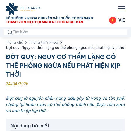
HỆ THỐNG Y KHOA CHUYÊN SÂU QUỐC TẾ BERNARD
VIE
THÀNH VIÊN HIỆP HỘI NINGEN DOCK NHẬT BẢN
Trang chủ
Thông tin Y khoa
Đột quỵ: Nguy cơ thầm lặng có thể phòng ngừa nếu phát hiện kịp thời
ĐỘT QUỴ: NGUY CƠ THẦM LẶNG CÓ
THỂ PHÒNG NGỪA NẾU PHÁT HIỆN KỊP
THỜI
24/04/2025
Đột quỵ là nguyên nhân hàng đầu gây tử vong và tàn phế,
nhưng lại hoàn toàn có thể phòng tránh nếu được tầm soát
và can thiệp kịp thời.
Nội dung bài viết