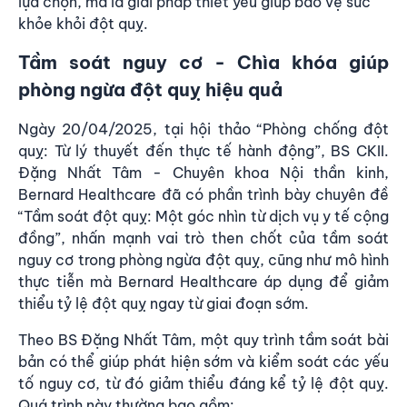
lựa chọn, mà là giải pháp thiết yếu giúp bảo vệ sức
khỏe khỏi đột quỵ.
Tầm soát nguy cơ - Chìa khóa giúp
phòng ngừa đột quỵ hiệu quả
Ngày 20/04/2025, tại hội thảo “Phòng chống đột
quỵ: Từ lý thuyết đến thực tế hành động”, BS CKII.
Đặng Nhất Tâm - Chuyên khoa Nội thần kinh,
Bernard Healthcare đã có phần trình bày chuyên đề
“Tầm soát đột quỵ: Một góc nhìn từ dịch vụ y tế cộng
đồng”, nhấn mạnh vai trò then chốt của tầm soát
nguy cơ trong phòng ngừa đột quỵ, cũng như mô hình
thực tiễn mà Bernard Healthcare áp dụng để giảm
thiểu tỷ lệ đột quỵ ngay từ giai đoạn sớm.
Theo BS Đặng Nhất Tâm, một quy trình tầm soát bài
bản có thể giúp phát hiện sớm và kiểm soát các yếu
tố nguy cơ, từ đó giảm thiểu đáng kể tỷ lệ đột quỵ.
Quá trình này thường bao gồm: