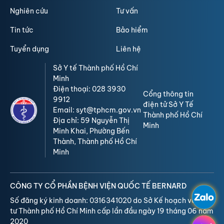
Nghiên cứu
Tư vấn
Tin tức
Bảo hiểm
Tuyển dụng
Liên hệ
Sở Y tế Thành phố Hồ Chí
Minh
Điện thoại: 028 3930
Cổng thông tin
9912
điện tử Sở Y Tế
Email: syt@tphcm.gov.vn
Thành phố Hồ Chí
Địa chỉ: 59 Nguyễn Thị
Minh
Minh Khai, Phường Bến
Thành, Thành phố Hồ Chí
Minh
CÔNG TY CỔ PHẦN BỆNH VIỆN QUỐC TẾ BERNARD
Số đăng ký kinh doanh: 0316341020 do Sở Kế hoạch và Đầu
tư Thành phố Hồ Chí Minh cấp lần đầu ngày 19 tháng 06 năm
2020