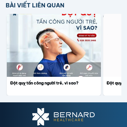
BÀI VIẾT LIÊN QUAN
Đột quỵ tấn công người trẻ, vì sao?
Đột quỵ & 