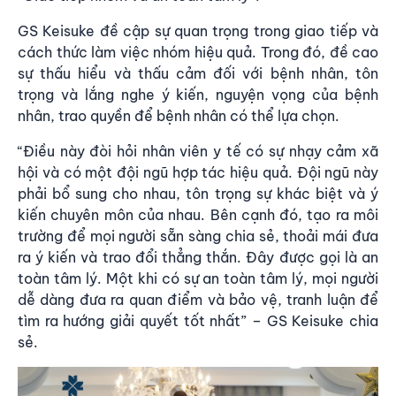
GS Keisuke đề cập sự quan trọng trong giao tiếp và
cách thức làm việc nhóm hiệu quả. Trong đó, đề cao
sự thấu hiểu và thấu cảm đối với bệnh nhân, tôn
trọng và lắng nghe ý kiến, nguyện vọng của bệnh
nhân, trao quyền để bệnh nhân có thể lựa chọn.
“Điều này đòi hỏi nhân viên y tế có sự nhạy cảm xã
hội và có một đội ngũ hợp tác hiệu quả. Đội ngũ này
phải bổ sung cho nhau, tôn trọng sự khác biệt và ý
kiến chuyên môn của nhau. Bên cạnh đó, tạo ra môi
trường để mọi người sẵn sàng chia sẻ, thoải mái đưa
ra ý kiến và trao đổi thẳng thắn. Đây được gọi là an
toàn tâm lý. Một khi có sự an toàn tâm lý, mọi người
dễ dàng đưa ra quan điểm và bảo vệ, tranh luận để
tìm ra hướng giải quyết tốt nhất” – GS Keisuke chia
sẻ.