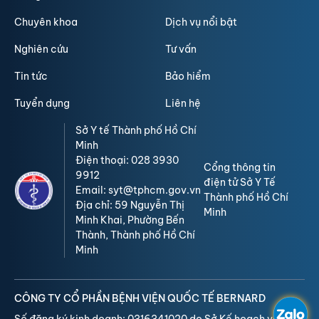
Chuyên khoa
Dịch vụ nổi bật
Nghiên cứu
Tư vấn
Tin tức
Bảo hiểm
Tuyển dụng
Liên hệ
Sở Y tế Thành phố Hồ Chí
Minh
Điện thoại: 028 3930
Cổng thông tin
9912
điện tử Sở Y Tế
Email: syt@tphcm.gov.vn
Thành phố Hồ Chí
Địa chỉ: 59 Nguyễn Thị
Minh
Minh Khai, Phường Bến
Thành, Thành phố Hồ Chí
Minh
CÔNG TY CỔ PHẦN BỆNH VIỆN QUỐC TẾ BERNARD
Số đăng ký kinh doanh: 0316341020 do Sở Kế hoạch và Đầu