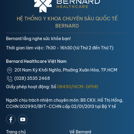
HỆ THỐNG Y KHOA CHUYÊN SÂU QUỐC TẾ
BERNARD
Bernard lắng nghe sức khỏe bạn!
Thời gian làm việc: 7h30 - 16h30 (từ Thứ 2 đến Thứ 7)
Bernard Healthcare Việt Nam
201 Nam Kỳ Khởi Nghĩa, Phường Xuân Hòa, TP.HCM
(028) 3535 2468
Giấy phép hoạt động: Số
08490/HCM-GPHĐ
Người chịu trách nhiệm chuyên môn: BS CKII. Hồ Thị Hồng,
CCHN 002990/BYT-CCHN cấp 02/01/2013 tại Bộ Y tế
Trang chủ
Về Bernard