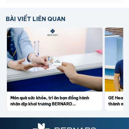
BÀI VIẾT LIÊN QUAN
Món quà sức khỏe, tri ân bạn đồng hành
GE Health
nhân dịp khai trương BERNARD
thành mô 
HEALTHCARE 2
hình ảnh t