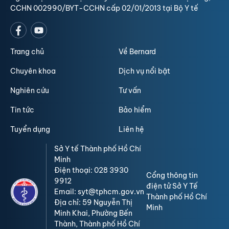
CCHN 002990/BYT-CCHN cấp 02/01/2013 tại Bộ Y tế
Trang chủ
Về Bernard
Chuyên khoa
Dịch vụ nổi bật
Nghiên cứu
Tư vấn
Tin tức
Bảo hiểm
Tuyển dụng
Liên hệ
Sở Y tế Thành phố Hồ Chí
Minh
Điện thoại: 028 3930
Cổng thông tin
9912
điện tử Sở Y Tế
Email: syt@tphcm.gov.vn
Thành phố Hồ Chí
Địa chỉ: 59 Nguyễn Thị
Minh
Minh Khai, Phường Bến
Thành, Thành phố Hồ Chí