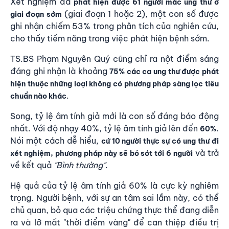
Xét nghiệm đã
phát hiện được 61 người mắc ung thư ở
(giai đoạn 1 hoặc 2), một con số được
giai đoạn sớm
ghi nhận chiếm 53% trong phân tích của nghiên cứu,
cho thấy tiềm năng trong việc phát hiện bệnh sớm.
TS.BS Phạm Nguyên Quý cũng chỉ ra nột điểm sáng
đáng ghi nhận là khoảng
75% các ca ung thư được phát
hiện thuộc những loại không có phương pháp sàng lọc tiêu
.
chuẩn nào khác
Song, tỷ lệ âm tính giả mới là con số đáng báo động
nhất. Với độ nhạy 40%, tỷ lệ âm tính giả lên đến
.
60%
Nói một cách dễ hiểu,
cứ 10 người thực sự có ung thư đi
và trả
xét nghiệm, phương pháp này sẽ bỏ sót tới 6 người
về kết quả
"Bình thường"
.
Hệ quả của tỷ lệ âm tính giả 60% là cực kỳ nghiêm
trọng. Người bệnh, với sự an tâm sai lầm này, có thể
chủ quan, bỏ qua các triệu chứng thực thể đang diễn
ra và lỡ mất "thời điểm vàng" để can thiệp điều trị