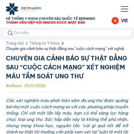
HỆ THỐNG Y KHOA CHUYÊN SÂU QUỐC TẾ BERNARD
VIE
THÀNH VIÊN HIỆP HỘI NINGEN DOCK NHẬT BẢN
Trang chủ
Thông tin Y khoa
Chuyên gia cảnh báo sự thật đằng sau “cuộc cách mạng” xét nghiệm
máu tầm soát ung thư
CHUYÊN GIA CẢNH BÁO SỰ THẬT ĐẰNG
SAU “CUỘC CÁCH MẠNG” XÉT NGHIỆM
MÁU TẦM SOÁT UNG THƯ
AloBacsi
29/01/2026
Các xét nghiệm máu phát hiện sớm đa ung thư được quảng
bá như một cuộc cách mạng so với các phương pháp truyền
thống. Chỉ với một lần lấy máu, bạn có thể sàng lọc hàng
chục loại ung thư. Sức hấp dẫn này là không thể phủ nhận,
nhưng trong khoa học, nguyên tắc "cái gì quá tốt để trở
thành sự thật thì thường cần phải xem xét lại" luôn là một lời