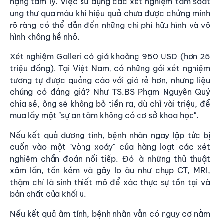
nặng tâm lý. Việc sử dụng các xét nghiệm tầm soát
ung thư qua máu khi hiệu quả chưa được chứng minh
rõ ràng có thể dẫn đến những chi phí hữu hình và vô
hình không hề nhỏ.
Xét nghiệm Galleri có giá khoảng 950 USD (hơn 25
triệu đồng). Tại Việt Nam, có những gói xét nghiệm
tương tự được quảng cáo với giá rẻ hơn, nhưng liệu
chúng có đáng giá? Như TS.BS Phạm Nguyên Quý
chia sẻ, ông sẽ không bỏ tiền ra, dù chỉ vài triệu, để
mua lấy một "sự an tâm không có cơ sở khoa học".
Nếu kết quả dương tính, bệnh nhân ngay lập tức bị
cuốn vào một "vòng xoáy" của hàng loạt các xét
nghiệm chẩn đoán nối tiếp. Đó là những thủ thuật
xâm lấn, tốn kém và gây lo âu như chụp CT, MRI,
thậm chí là sinh thiết mô để xác thực sự tồn tại và
bản chất của khối u.
Nếu kết quả âm tính, bệnh nhân vẫn có nguy cơ nằm