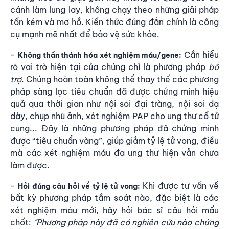
cánh làm lung lay, không chạy theo những giải pháp
tốn kém và mơ hồ. Kiến thức đúng đắn chính là công
cụ mạnh mẽ nhất để bảo vệ sức khỏe.
-
Cần hiểu
Không thần thánh hóa xét nghiệm máu/gene
:
rõ vai trò hiện tại của chúng chỉ là phương pháp
bổ
trợ
. Chúng hoàn toàn không thể thay thế các phương
pháp sàng lọc tiêu chuẩn đã được chứng minh hiệu
quả qua thời gian như nội soi đại tràng, nội soi dạ
dày, chụp nhũ ảnh, xét nghiệm PAP cho ung thư cổ tử
cung... Đây là những phương pháp đã chứng minh
được “tiêu chuẩn vàng”, giúp giảm tỷ lệ tử vong, điều
mà các xét nghiệm máu đa ung thư hiện vẫn chưa
làm được.
-
Khi được tư vấn về
Hỏi đúng câu hỏi về tỷ lệ tử vong
:
bất kỳ phương pháp tầm soát nào, đặc biệt là các
xét nghiệm máu mới, hãy hỏi bác sĩ câu hỏi mấu
chốt:
"Phương pháp này đã có nghiên cứu nào chứng