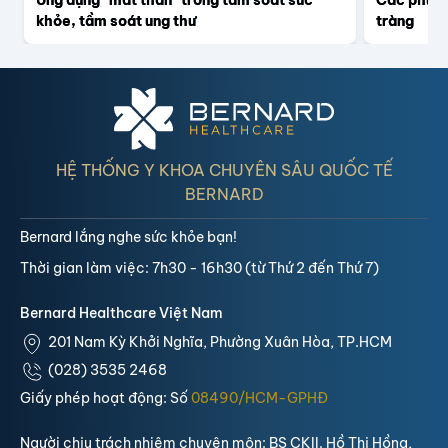
khỏe, tầm soát ung thư
tràng
HỆ THỐNG Y KHOA CHUYÊN SÂU QUỐC TẾ
BERNARD
Bernard lắng nghe sức khỏe bạn!
Thời gian làm việc: 7h30 - 16h30 (từ Thứ 2 đến Thứ 7)
Bernard Healthcare Việt Nam
201 Nam Kỳ Khởi Nghĩa, Phường Xuân Hòa, TP.HCM
(028) 3535 2468
Giấy phép hoạt động: Số
08490/HCM-GPHĐ
Người chịu trách nhiệm chuyên môn: BS CKII. Hồ Thị Hồng,