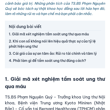
cảnh báo giá trị. Những phân tích của TS.BS Phạm Nguyên
Quý sẽ bóc tách sự thật khoa học đằng sau lời hứa hẹn đó,
làm rõ những rủi ro và hạn chế mà bạn phải cân nhắc.
Nội dung bài viết
1. Giải mã xét nghiệm tầm soát ung thư qua máu
2. Khi con số không nói lên hiệu quả thực sự của tỷ lệ
phát hiện ung thư
3. Cái giá của sự an tâm ảo: Rủi ro tài chính và tâm lý
4. Phải làm gì để tầm soát ung thư đúng cách?
1. Giải mã xét nghiệm tầm soát ung thư
qua máu
TS.BS Phạm Nguyên Quý - Trưởng khoa Ung thư Nội
khoa, Bệnh viện Trung ương Kyoto Miniren (Nhật
Bản) - Cố vấn tại Bernard Healthcare (TPHCM) phân