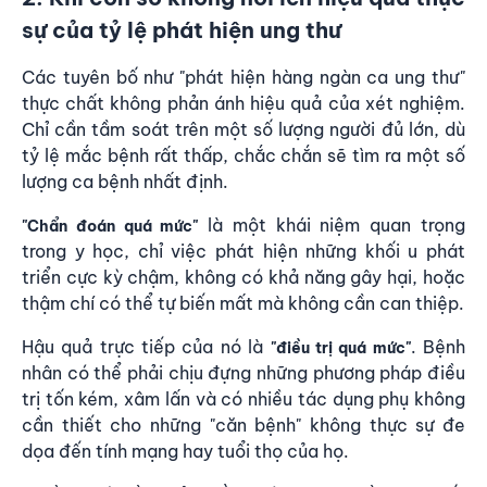
sự của tỷ lệ phát hiện ung thư
Các tuyên bố như "phát hiện hàng ngàn ca ung thư"
thực chất không phản ánh hiệu quả của xét nghiệm.
Chỉ cần tầm soát trên một số lượng người đủ lớn, dù
tỷ lệ mắc bệnh rất thấp, chắc chắn sẽ tìm ra một số
lượng ca bệnh nhất định.
là một khái niệm quan trọng
"Chẩn đoán quá mức"
trong y học, chỉ việc phát hiện những khối u phát
triển cực kỳ chậm, không có khả năng gây hại, hoặc
thậm chí có thể tự biến mất mà không cần can thiệp.
Hậu quả trực tiếp của nó là
. Bệnh
"điều trị quá mức"
nhân có thể phải chịu đựng những phương pháp điều
trị tốn kém, xâm lấn và có nhiều tác dụng phụ không
cần thiết cho những "căn bệnh" không thực sự đe
dọa đến tính mạng hay tuổi thọ của họ.