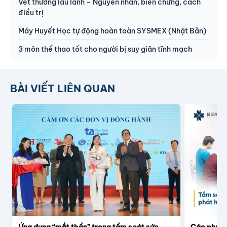
Vết thương lâu lành – Nguyên nhân, biến chứng, cách
điều trị
Máy Huyết Học tự động hoàn toàn SYSMEX (Nhật Bản)
3 môn thể thao tốt cho người bị suy giãn tĩnh mạch
BÀI VIẾT LIÊN QUAN
Ứng dụng “mắt thần” trong tầm soát sức
Các phươn