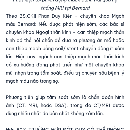
thống MRI tại Bernard
Theo BS.CKII Phan Duy Kiên - chuyên khoa Mạch
máu Bernard: Nếu được phát hiện sớm, các bác sĩ
chuyên khoa Ngoại thần kinh - can thiệp mạch thần
kinh có thể hội chẩn để đưa ra phương án mổ hoặc
can thiệp mạch bằng coil/ stent chuyển dòng ít xâm
lấn. Hiện nay, ngành can thiệp mạch máu thần kinh
có xu hướng đang phát triển như một chuyên khoa
mũi nhọn trong tầm soát, điều trị chuyên sâu bệnh lý
mạch máu não trong sọ.
Phương tiện giúp
tầm soát sớm
là chẩn đoán hình
ảnh (CT, MRI, hoặc DSA), trong đó CT/MRI được
dùng nhiều nhất do bản chất không xâm lấn.
Hơn 80% TRƯỜNG HỢP ĐỘT QUỴ CÓ THỂ PHÒNG