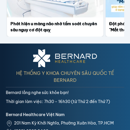
Phát hiện u màng não nhờ tầm soát chuyên
Đột phá c
sâu nguy cơ đột quỵ
"Mắt thần
ung thư ở 
HỆ THỐNG Y KHOA CHUYÊN SÂU QUỐC TẾ
BERNARD
Bernard lắng nghe sức khỏe bạn!
Thời gian làm việc: 7h30 - 16h30 (từ Thứ 2 đến Thứ 7)
Bernard Healthcare Việt Nam
201 Nam Kỳ Khởi Nghĩa, Phường Xuân Hòa, TP.HCM