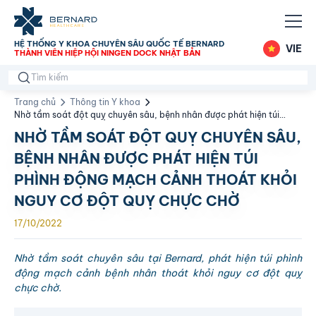
HỆ THỐNG Y KHOA CHUYÊN SÂU QUỐC TẾ BERNARD
VIE
THÀNH VIÊN HIỆP HỘI NINGEN DOCK NHẬT BẢN
Trang chủ
Thông tin Y khoa
Nhờ tầm soát đột quỵ chuyên sâu, bệnh nhân được phát hiện túi
phình động mạch cảnh thoát khỏi nguy cơ đột quỵ chực chờ
NHỜ TẦM SOÁT ĐỘT QUỴ CHUYÊN SÂU,
BỆNH NHÂN ĐƯỢC PHÁT HIỆN TÚI
PHÌNH ĐỘNG MẠCH CẢNH THOÁT KHỎI
NGUY CƠ ĐỘT QUỴ CHỰC CHỜ
17/10/2022
Nhờ tầm soát chuyên sâu tại Bernard, phát hiện túi phình
động mạch cảnh bệnh nhân thoát khỏi nguy cơ đột quỵ
chực chờ.