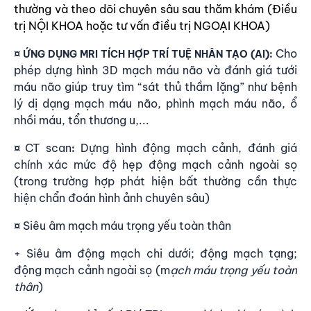
thường và theo dõi chuyên sâu sau thăm khám (Điều
trị NỘI KHOA hoặc tư vấn điều trị NGOẠI KHOA)
Cho
¤
ỨNG DỤNG MRI TÍCH HỢP TRÍ TUỆ NHÂN TẠO (AI)
:
phép dựng hình 3D mạch máu não và đánh giá tưới
máu não giúp truy tìm “sát thủ thầm lặng” như bệnh
lý dị dạng mạch máu não, phình mạch máu não, ổ
nhồi máu, tổn thương u,...
CT scan
Dựng hình động mạch cảnh, đánh giá
¤
:
chính xác mức độ hẹp động mạch cảnh ngoài sọ
(trong trường hợp phát hiện bất thường cần thực
hiện chẩn đoán hình ảnh chuyên sâu)
Siêu âm mạch máu trọng yếu toàn thân
¤
+ Siêu âm động mạch chi dưới; động mạch tạng;
động mạch cảnh ngoài sọ (m
ạch máu trọng yếu toàn
thân
)