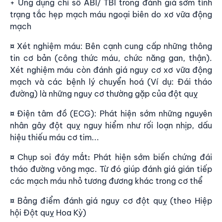
+ Ứng dụng chỉ số ABI/ TBI trong đánh giá sớm tình
trạng tắc hẹp mạch máu ngoại biên do xơ vữa động
mạch
Xét nghiệm máu: Bên cạnh cung cấp những thông
¤
tin cơ bản (công thức máu, chức năng gan, thận).
Xét nghiệm máu còn đánh giá nguy cơ xơ vữa động
mạch và các bệnh lý chuyển hoá (Ví dụ: Đái tháo
đường) là những nguy cơ thường gặp của đột quỵ
Điện tâm đồ (ECG): Phát hiện sớm những nguyên
¤
nhân gây đột quỵ nguy hiểm như rối loạn nhịp, dấu
hiệu thiếu máu cơ tim...
Chụp soi đáy mắt
Phát hiện sớm biến chứng đái
¤
:
tháo đường võng mạc. Từ đó giúp đánh giá gián tiếp
các mạch máu nhỏ tương đương khác trong cơ thể
Bảng điểm đánh giá nguy cơ đột quỵ (theo Hiệp
¤
hội Đột quỵ Hoa Kỳ)