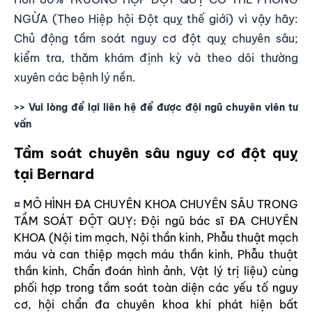
NGỪA (Theo Hiệp hội Đột quỵ thế giới) vì vậy hãy:
Chủ động tầm soát nguy cơ đột quỵ chuyên sâu;
kiểm tra, thăm khám định kỳ và theo dõi thường
xuyên các bệnh lý nền.
>> Vui lòng để lại liên hệ để được đội ngũ chuyên viên tư
vấn
Tầm soát chuyên sâu nguy cơ đột quỵ
tại
Bernard
MÔ HÌNH ĐA CHUYÊN KHOA CHUYÊN SÂU TRONG
¤
TẦM SOÁT ĐỘT QUỴ
Đội ngũ bác sĩ ĐA CHUYÊN
:
KHOA (Nội tim mạch, Nội thần kinh, Phẫu thuật mạch
máu và can thiệp mạch máu thần kinh, Phẫu thuật
thần kinh, Chẩn đoán hình ảnh, Vật lý trị liệu) cùng
phối hợp trong tầm soát toàn diện các yếu tố nguy
cơ, hội chẩn đa chuyên khoa khi phát hiện bất