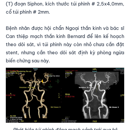
(T) đoạn Siphon, kích thước túi phình # 2,5x4,0mm,
cổ túi phình # 2mm.
Bệnh nhân được hội chẩn Ngoại thần kinh và bác sĩ
Can thiệp mạch thần kinh
Bernard
để lên kế hoạch
theo dõi sát, vì túi phình này còn nhỏ chưa cần đặt
stent, nhưng cần theo dõi sát định kỳ phòng ngừa
biến chứng sau này.
Phát hiện túi phình động mạch cảnh trái qua hệ