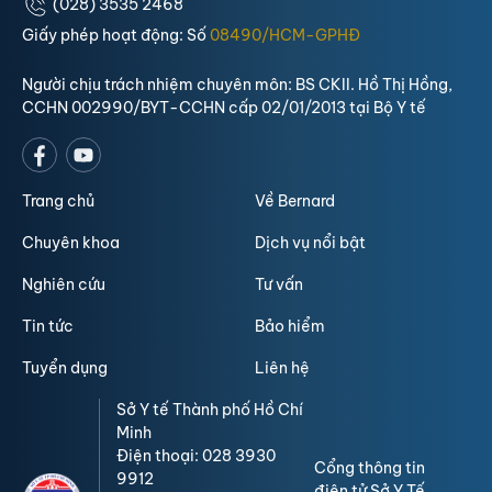
(028) 3535 2468
Giấy phép hoạt động: Số
08490/HCM-GPHĐ
Người chịu trách nhiệm chuyên môn: BS CKII. Hồ Thị Hồng,
CCHN 002990/BYT-CCHN cấp 02/01/2013 tại Bộ Y tế
Trang chủ
Về Bernard
Chuyên khoa
Dịch vụ nổi bật
Nghiên cứu
Tư vấn
Tin tức
Bảo hiểm
Tuyển dụng
Liên hệ
Sở Y tế Thành phố Hồ Chí
Minh
Điện thoại: 028 3930
Cổng thông tin
9912
điện tử Sở Y Tế