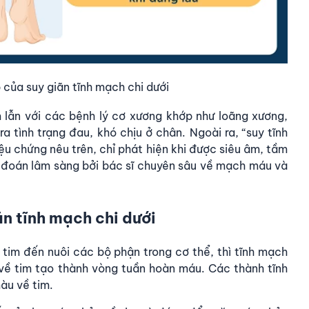
của suy giãn tĩnh mạch chi dưới
 lẫn với các bệnh lý cơ xương khớp như loãng xương,
 tình trạng đau, khó chịu ở chân. Ngoài ra, “suy tĩnh
ệu chứng nêu trên, chỉ phát hiện khi được siêu âm,
tầm
 đoán lâm sàng bởi bác sĩ chuyên sâu về mạch máu và
ãn tĩnh mạch chi dưới
im đến nuôi các bộ phận trong cơ thể, thì tĩnh mạch
về tim tạo thành vòng tuần hoàn máu. Các thành tĩnh
àu về tim.