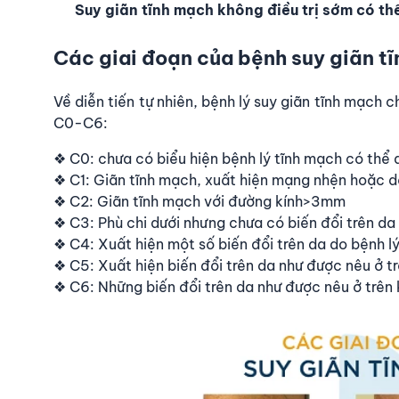
Suy giãn tĩnh mạch không điều trị sớm có th
Các giai đoạn của bệnh suy giãn tĩ
Về diễn tiến tự nhiên, bệnh lý suy giãn tĩnh mạch 
C0-C6:
❖ C0: chưa có biểu hiện bệnh lý tĩnh mạch có thể 
❖ C1: Giãn tĩnh mạch, xuất hiện mạng nhện hoặc d
❖ C2: Giãn tĩnh mạch với đường kính>3mm
❖ C3: Phù chi dưới nhưng chưa có biến đổi trên da
❖ C4: Xuất hiện một số biến đổi trên da do bệnh l
❖ C5: Xuất hiện biến đổi trên da như được nêu ở tr
❖ C6: Những biến đổi trên da như được nêu ở trên k