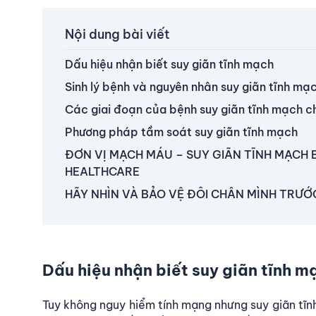
Nội dung bài viết
Dấu hiệu nhận biết suy giãn tĩnh mạch
Sinh lý bệnh và nguyên nhân suy giãn tĩnh mạc
Các giai đoạn của bệnh suy giãn tĩnh mạch ch
Phương pháp tầm soát suy giãn tĩnh mạch
ĐƠN VỊ MẠCH MÁU – SUY GIÃN TĨNH MẠCH
HEALTHCARE
HÃY NHÌN VÀ BẢO VỆ ĐÔI CHÂN MÌNH TRƯỚ
Dấu hiệu nhận biết suy giãn tĩnh m
Tuy không nguy hiểm tính mạng nhưng suy giãn tĩn