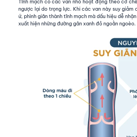
Tĩnh mạch có các van nhỏ hoạt động theo cơ ch
ngược lại do trọng lực. Khi các van này suy giảm
ứ, phình giãn thành tĩnh mạch mà dấu hiệu dễ nhận
xuất hiện những đường gân xanh đỏ ngoằn ngoèo.