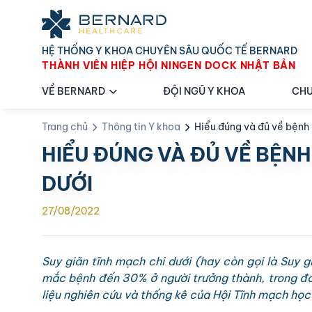
HỆ THỐNG Y KHOA CHUYÊN SÂU QUỐC TẾ BERNARD
THÀNH VIÊN HIỆP HỘI NINGEN DOCK NHẬT BẢN
VỀ BERNARD
ĐỘI NGŨ Y KHOA
CHU
Trang chủ
Thông tin Y khoa
Hiểu đúng và đủ về bệnh 
HIỂU ĐÚNG VÀ ĐỦ VỀ BỆNH
DƯỚI
27/08/2022
Suy giãn tĩnh mạch chi dưới (hay còn gọi là Suy gi
mắc bệnh đến 30% ở người trưởng thành, trong đó 
liệu nghiên cứu và thống kê của Hội Tĩnh mạch họ