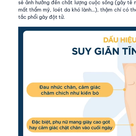
sẽ ảnh hưởng đến chất lượng cuộc sống (gây tê n
mất thẩm mỹ, loét da khó lành…), thậm chí có th
tắc phổi gây đột tử.