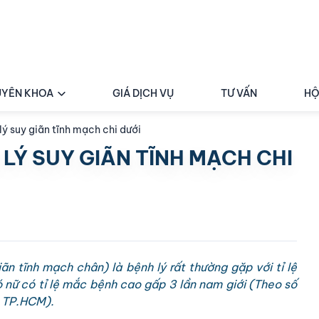
YÊN KHOA
GIÁ DỊCH VỤ
TƯ VẤN
HỘ
lý suy giãn tĩnh mạch chi dưới
 LÝ SUY GIÃN TĨNH MẠCH CHI
ãn tĩnh mạch chân) là bệnh lý rất thường gặp với tỉ lệ
nữ có tỉ lệ mắc bệnh cao gấp 3 lần nam giới (Theo số
c TP.HCM).