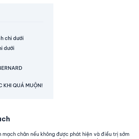
h chi dưới
i dưới
 BERNARD
C KHI QUÁ MUỘN!
ạch
h mạch chân nếu không được phát hiện và điều trị sớm