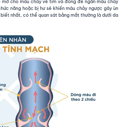
ế mở cho máu chảy về tim và đóng để ngăn máu chảy
 chức năng hoặc bị hư sẽ khiến máu chảy ngược gây ùn
 biết nhất, có thể quan sát bằng mắt thường là dưới da