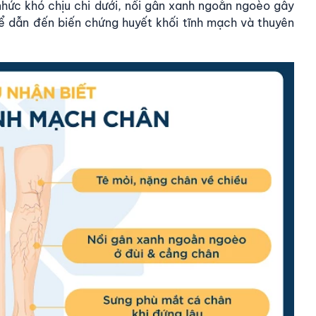
hức khó chịu chi dưới, nổi gân xanh ngoằn ngoèo gây
ể dẫn đến biến chứng huyết khối tĩnh mạch và thuyên