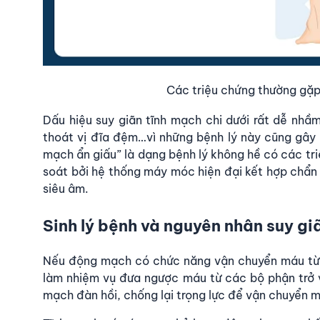
Các triệu chứng thường gặp 
Dấu hiệu suy giãn tĩnh mạch
chi dưới rất dễ nhầm
thoát vị đĩa đệm…vì những bệnh lý này cũng gây ra
mạch ẩn giấu” là dạng bệnh lý không hề có các tri
soát bởi hệ thống máy móc hiện đại kết hợp chẩn
siêu âm
.
Sinh lý bệnh và nguyên nhân suy gi
Nếu động mạch có chức năng vận chuyển máu từ t
làm nhiệm vụ đưa ngược máu từ các bộ phận trở 
mạch đàn hồi, chống lại trọng lực để vận chuyển m