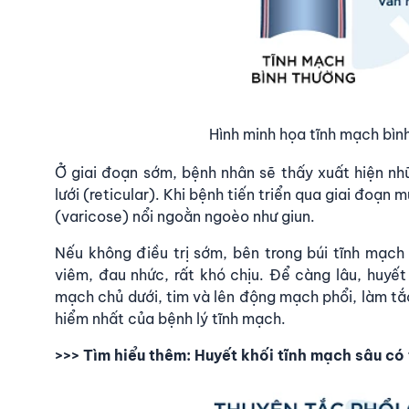
Hình minh họa tĩnh mạch bình
Ở giai đoạn sớm, bệnh nhân sẽ thấy xuất hiện n
lưới (reticular). Khi bệnh tiến triển qua giai đoạ
(varicose) nổi ngoằn ngoèo như giun.
Nếu không điều trị sớm, bên trong búi tĩnh mạch
viêm, đau nhức, rất khó chịu. Để càng lâu, huyế
mạch chủ dưới, tim và lên động mạch phổi, làm tắ
hiểm nhất của bệnh lý tĩnh mạch.
>>> Tìm hiểu thêm:
Huyết khối tĩnh mạch sâu có 