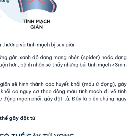
 thường và tĩnh mạch bị suy giãn
hững gân xanh đỏ dạng mạng nhện (spider) hoặc dạng
n muộn hơn, bệnh nhân sẽ thấy những búi tĩnh mạch >3mm
 giãn sẽ hình thành các huyết khối (máu ứ đọng), gây
t khối có nguy cơ theo dòng máu tĩnh mạch đi về tĩnh
c động mạch phổi, gây đột tử. Đây là biến chứng nguy
thể gây đột tử