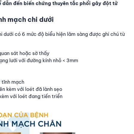
ể dẫn đến biến chứng thuyên tắc phổi gây đột tử
nh mạch chi dưới
chi dưới có 6 mức độ biểu hiện lâm sàng được ghi chú từ
quan sát hoặc sờ thấy
ạng lưới với đường kính nhỏ < 3mm
ý tĩnh mạch
ên kèm với loét đã lành sẹo
èm với loét đang tiến triển