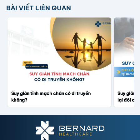
BÀI VIẾT LIÊN QUAN
Suy giãn tĩnh mạch chân có di truyền
Suy giãn 
không?
lại đôi ch
mạch