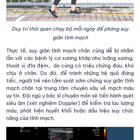
Duy trí thói quen chạy bộ mỗi ngày để phòng suy
giãn tĩnh mạch
Thực tế, suy giãn tĩnh mạch chân cũng dễ bị nhầm
lẫn với các bệnh lý cơ xương khớp như loãng xương,
thoát vị đĩa đệm… do cùng có triệu chứng đau, khó
chịu ở chân. Do đó, để tránh những hệ quả đáng
tiếc, người trẻ nên tầm soát sớm chứng suy giãn tĩnh
mạch chân tại trung tâm chuyên sâu về mạch máu
uy tín. Đội ngũ y bác sĩ chuyên môn sẽ tiến hành
quét
siêu âm (xét nghiệm Doppler)
để kiểm tra lưu lượng
máu, phát hiện huyết khối hoặc dấu hiệu suy chức
năng của tĩnh mạch.