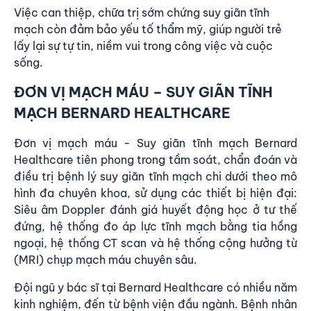
Việc can thiệp, chữa trị sớm chứng suy giãn tĩnh
mạch còn đảm bảo yếu tố thẩm mỹ, giúp người trẻ
lấy lại sự tự tin, niềm vui trong công việc và cuộc
sống.
ĐƠN VỊ MẠCH MÁU – SUY GIÃN TĨNH
MẠCH BERNARD HEALTHCARE
Đơn vị mạch máu - Suy giãn tĩnh mạch Bernard
Healthcare
tiên phong trong tầm soát, chẩn đoán và
điều trị bệnh lý suy giãn tĩnh mạch chi dưới theo mô
hình đa chuyên khoa, sử dụng các thiết bị hiện đại:
Siêu âm Doppler đánh giá huyết động học ở tư thế
đứng, hệ thống đo áp lực tĩnh mạch bằng tia hồng
ngoại, hệ thống CT scan và hệ thống cộng hưởng từ
(MRI) chụp mạch máu chuyên sâu.
Đội ngũ y bác sĩ tại
Bernard Healthcare
có nhiều năm
kinh nghiệm, đến từ bệnh viện đầu ngành. Bệnh nhân