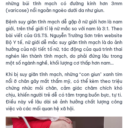
những búi tĩnh mạch có đường kính hơn 3mm
(varicose) nổi ngoằn ngoèo dưới da như giun.
Bệnh suy giãn tĩnh mạch dễ gặp ở nữ giới hơn là nam
giới
, trên thế giới tỉ lệ nữ mắc so với nam là 3:1. Theo
bài viết của GS.TS. Nguyễn Trường Sơn trên website
Bộ Y tế, nữ giới dễ mắc suy giãn tĩnh mạch là do ảnh
hưởng của nội tiết tố nữ, tác động của quá trình thai
nghén lên thành tĩnh mạch, do phải đứng lâu trong
một số ngành nghề, khối lượng cơ thấp hơn nam…
Khi bị suy giãn tĩnh mạch, những “con giun" xanh tím
nổi ỡ chân gây mất thẩm mỹ, có thể kèm theo triệu
chứng nhức mỏi chân, cảm giác châm chích khó
chịu, khiến người trẻ dễ có tâm trạng buồn bực, tự ti.
Điều này về lâu dài sẽ ảnh hưởng chất lượng công
việc và các mối quan hệ xã hội.