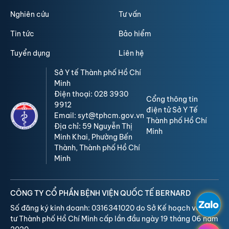
Nghiên cứu
Tư vấn
Tin tức
Bảo hiểm
Tuyển dụng
Liên hệ
Sở Y tế Thành phố Hồ Chí
Minh
Điện thoại: 028 3930
Cổng thông tin
9912
điện tử Sở Y Tế
Email: syt@tphcm.gov.vn
Thành phố Hồ Chí
Địa chỉ: 59 Nguyễn Thị
Minh
Minh Khai, Phường Bến
Thành, Thành phố Hồ Chí
Minh
CÔNG TY CỔ PHẦN BỆNH VIỆN QUỐC TẾ BERNARD
Số đăng ký kinh doanh: 0316341020 do Sở Kế hoạch và Đầu
tư Thành phố Hồ Chí Minh cấp lần đầu ngày 19 tháng 06 năm