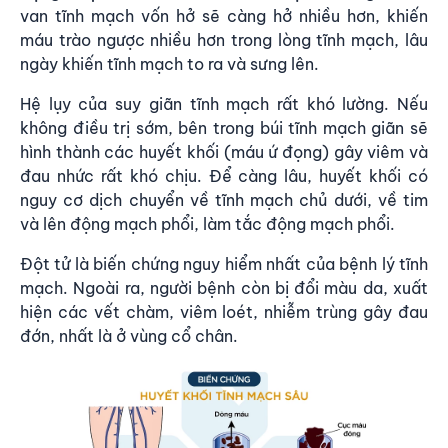
van tĩnh mạch vốn hở sẽ càng hở nhiều hơn, khiến
máu trào ngược nhiều hơn trong lòng tĩnh mạch, lâu
ngày khiến tĩnh mạch to ra và sưng lên.
Hệ lụy của suy giãn tĩnh mạch rất khó lường. Nếu
không điều trị sớm, bên trong búi tĩnh mạch giãn sẽ
hình thành các
huyết khối (máu ứ đọng)
gây viêm và
đau nhức rất khó chịu. Để càng lâu, huyết khối có
nguy cơ dịch chuyển về tĩnh mạch chủ dưới, về tim
và lên động mạch phổi, làm tắc động mạch phổi.
Đột tử là biến chứng nguy hiểm nhất của bệnh lý tĩnh
mạch. Ngoài ra, người bệnh còn bị đổi màu da, xuất
hiện các vết chàm, viêm loét, nhiễm trùng gây đau
đớn, nhất là ở vùng cổ chân.