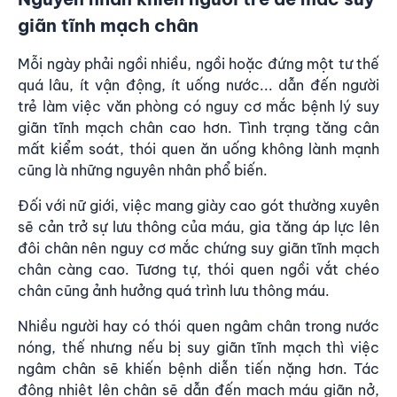
giãn tĩnh mạch chân
Mỗi ngày phải ngồi nhiều, ngồi hoặc đứng một tư thế
quá lâu, ít vận động, ít uống nước... dẫn đến người
trẻ
làm việc văn phòng
có nguy cơ mắc bệnh lý suy
giãn tĩnh mạch chân cao hơn. Tình trạng tăng cân
mất kiểm soát, thói quen ăn uống không lành mạnh
cũng là những nguyên nhân phổ biến.
Đối với nữ giới, việc mang giày cao gót thường xuyên
sẽ cản trở sự lưu thông của máu, gia tăng áp lực lên
đôi chân nên nguy cơ mắc chứng suy giãn tĩnh mạch
chân càng cao. Tương tự, thói quen ngồi vắt chéo
chân cũng ảnh hưởng quá trình lưu thông máu.
Nhiều người hay có thói quen ngâm chân trong nước
nóng, thế nhưng nếu bị suy giãn tĩnh mạch thì việc
ngâm chân sẽ khiến bệnh diễn tiến nặng hơn. Tác
động nhiệt lên chân sẽ dẫn đến mạch máu giãn nở,