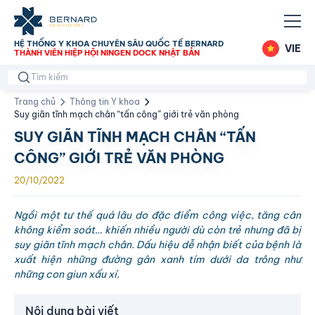
HỆ THỐNG Y KHOA CHUYÊN SÂU QUỐC TẾ BERNARD
VIE
THÀNH VIÊN HIỆP HỘI NINGEN DOCK NHẬT BẢN
Trang chủ
Thông tin Y khoa
Suy giãn tĩnh mạch chân “tấn công” giới trẻ văn phòng
SUY GIÃN TĨNH MẠCH CHÂN “TẤN
CÔNG” GIỚI TRẺ VĂN PHÒNG
20/10/2022
Ngồi một tư thế quá lâu do đặc điểm công việc, tăng cân
không kiểm soát… khiến nhiều người dù còn trẻ nhưng đã bị
suy giãn tĩnh mạch chân. Dấu hiệu dễ nhận biết của bệnh là
xuất hiện những đường gân xanh tím dưới da trông như
những con giun xấu xí.
Nội dung bài viết