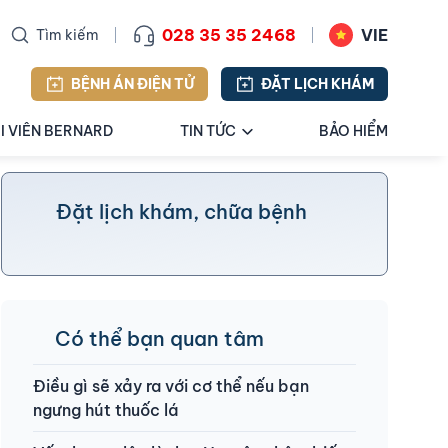
028 35 35 2468
VIE
Tìm kiếm
BỆNH ÁN ĐIỆN TỬ
ĐẶT LỊCH KHÁM
I VIÊN BERNARD
TIN TỨC
BẢO HIỂM
Đặt lịch khám, chữa bệnh
Có thể bạn quan tâm
Điều gì sẽ xảy ra với cơ thể nếu bạn
ngưng hút thuốc lá