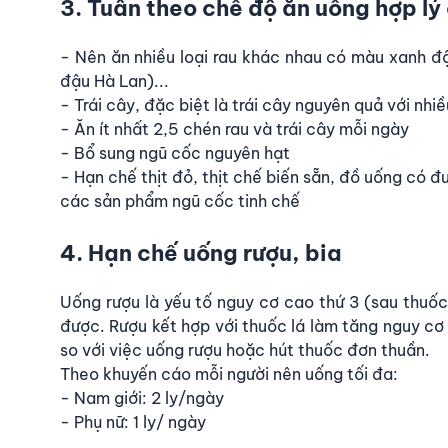
3. Tuân theo chế độ ăn uống hợp lý 
- Nên ăn nhiều loại rau khác nhau có màu xanh đ
đậu Hà Lan)...
- Trái cây, đặc biệt là trái cây nguyên quả với nh
- Ăn ít nhất 2,5 chén rau và trái cây mỗi ngày
- Bổ sung ngũ cốc nguyên hạt
- Hạn chế thịt đỏ, thịt chế biến sẵn, đồ uống có 
các sản phẩm ngũ cốc tinh chế
4. Hạn chế uống rượu, bia
Uống rượu là yếu tố nguy cơ cao thứ 3 (sau thuốc
được. Rượu kết hợp với thuốc lá làm tăng nguy cơ
so với việc uống rượu hoặc hút thuốc đơn thuần.
Theo khuyến cáo mỗi người nên uống tối đa:
- Nam giới: 2 ly/ngày
- Phụ nữ: 1 ly/ ngày