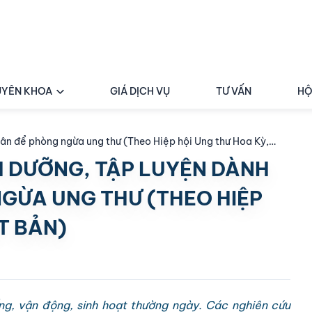
YÊN KHOA
GIÁ DỊCH VỤ
TƯ VẤN
HỘ
ân để phòng ngừa ung thư (Theo Hiệp hội Ung thư Hoa Kỳ,
H DƯỠNG, TẬP LUYỆN DÀNH
GỪA UNG THƯ (THEO HIỆP
T BẢN)
ng, vận động, sinh hoạt thường ngày. Các nghiên cứu