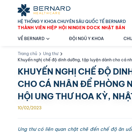
HỆ THỐNG Y KHOA CHUYÊN SÂU QUỐC TẾ BERNARD
THÀNH VIÊN HIỆP HỘI NINGEN DOCK NHẬT BẢN
VỀ BERNARD
ĐỘI NGŨ Y KHOA
CHU
Trang chủ
Ung thư
Khuyến nghị chế độ dinh dưỡng, tập luyện dành cho cá nh
Nhật Bản)
KHUYẾN NGHỊ CHẾ ĐỘ DIN
CHO CÁ NHÂN ĐỂ PHÒNG N
HỘI UNG THƯ HOA KỲ, NHẬ
10/02/2023
Ung thư có liên quan chặt chẽ đến chế độ ăn uố