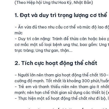
(Theo Hiệp hội Ung thư Hoa Kỳ, Nhật Bản)
1. Đạt và duy trì trọng lượng cơ thể
- Ăn vừa đủ theo nhu cầu cơ thể và mức độ lao đ
mức
- Duy trì cân nặng: Tránh để thừa cân hoặc béo p
cơ mắc một số loại bệnh ung thư, bao gồm: Ung t
trực tràng; Ung thư gan, thận...
2. Tích cực hoạt động thể chất
- Người lớn nên tham gia hoạt động thể chất 150
cường độ mạnh. Tốt nhất là khoảng 300 phút/tuầ
- Trẻ em và thanh thiếu niên nên tham gia ít nhấ
mạnh; nên hạn chế thời gian sử dụng các thiết bị (x
- Thực hiện một số hoạt động thể chất như đi bộ, l