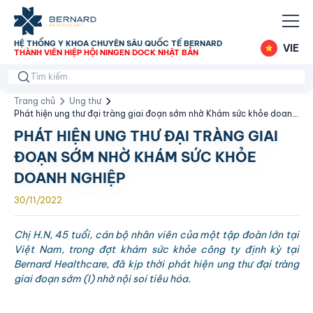
HỆ THỐNG Y KHOA CHUYÊN SÂU QUỐC TẾ BERNARD
VIE
THÀNH VIÊN HIỆP HỘI NINGEN DOCK NHẬT BẢN
Trang chủ
Ung thư
Phát hiện ung thư đại tràng giai đoạn sớm nhờ Khám sức khỏe doanh
nghiệp
PHÁT HIỆN UNG THƯ ĐẠI TRÀNG GIAI
ĐOẠN SỚM NHỜ KHÁM SỨC KHỎE
DOANH NGHIỆP
30/11/2022
Chị H.N, 45 tuổi, cán bộ nhân viên của một tập đoàn lớn tại
Việt Nam, trong đợt khám sức khỏe công ty định kỳ tại
Bernard Healthcare, đã kịp thời phát hiện ung thư đại tràng
giai đoạn sớm (I) nhờ nội soi tiêu hóa.