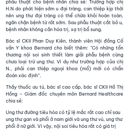
phẫu thuật cho bệnh nhân chia sẻ: Trường hợp chị
H.N do phát hiện sớm u đại tràng, can thiệp kịp thời
nên ung thư đại tràng có thể chữa khỏi hoàn toàn,
ngăn chặn bệnh từ rất sớm. Sau phẫu thuật cắt bỏ u,
bệnh nhân không cần hóa trị, xạ trị bổ sung.
Bác sĩ CKII Phan Duy Kiên, thành viên Hội đồng Cố
vấn Y khoa Bernard cho biết thêm: "Có những tổn
thương nội soi sinh thiết làm giải phẫu bệnh cũng
chưa loại trừ ung thư. Ví dụ như trường hợp của chị
N., phải can thiệp ngoại khoa (mổ) mới có chẩn
đoán xác định”.
Thầy thuốc ưu tú, bác sĩ cao cấp, bác sĩ CKII Hồ Thị
Hồng – Giám đốc chuyên môn
Bernard Healthcare
chia sẻ:
Ung thư đường tiêu hóa có tỷ lệ mắc rất cao chỉ sau
ung thư gan và phổi ở nam giới và ung thư vú, ung thư
phổi ở nữ giới. Vì vậy, nội soi tiêu hóa rất có giá trị