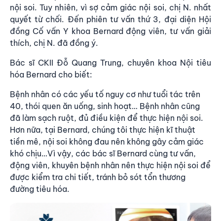
nội soi. Tuy nhiên, vì sợ cảm giác nội soi, chị N. nhất
quyết từ chối. Đến phiên tư vấn thứ 3, đại diện Hội
đồng Cố vấn Y khoa Bernard động viên, tư vấn giải
thích, chị N. đã đồng ý.
Bác sĩ CKII Đỗ Quang Trung, chuyên khoa Nội tiêu
hóa Bernard cho biết:
Bệnh nhân có các yếu tố nguy cơ như tuổi tác trên
40, thói quen ăn uống, sinh hoạt… Bệnh nhân cũng
đã làm sạch ruột, đủ điều kiện để thực hiện nội soi.
Hơn nữa, tại Bernard, chúng tôi thực hiện kĩ thuật
tiền mê, nội soi không đau nên không gây cảm giác
khó chịu…Vì vậy, các bác sĩ Bernard cùng tư vấn,
động viên, khuyên bệnh nhân nên thực hiện nội soi để
được kiểm tra chi tiết, tránh bỏ sót tổn thương
đường tiêu hóa.