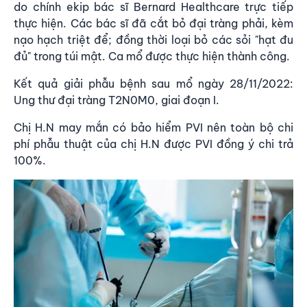
do chính ekip bác sĩ Bernard Healthcare trực tiếp
thực hiện. Các bác sĩ đã cắt bỏ đại tràng phải, kèm
nạo hạch triệt để; đồng thời loại bỏ các sỏi "hạt đu
đủ" trong túi mật. Ca mổ được thực hiện thành công.
Kết quả giải phẫu bệnh sau mổ ngày 28/11/2022:
Ung thư đại tràng T2N0M0, giai đoạn I.
Chị H.N may mắn có bảo hiểm PVI nên toàn bộ chi
phí phẫu thuật của chị H.N được PVI đồng ý chi trả
100%.