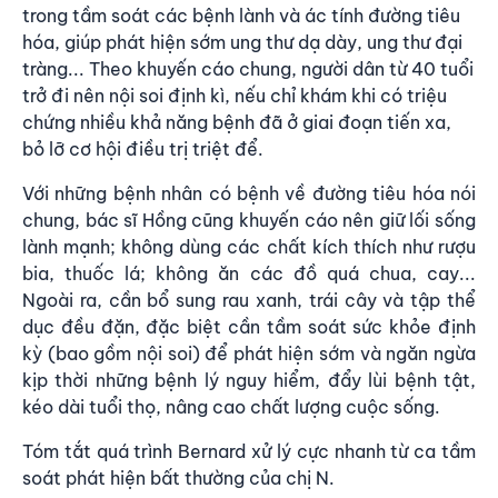
trong tầm soát các bệnh lành và ác tính đường tiêu
hóa, giúp phát hiện sớm ung thư dạ dày, ung thư đại
tràng... Theo khuyến cáo chung, người dân từ 40 tuổi
trở đi nên nội soi định kì, nếu chỉ khám khi có triệu
chứng nhiều khả năng bệnh đã ở giai đoạn tiến xa,
bỏ lỡ cơ hội điều trị triệt để.
Với những bệnh nhân có bệnh về đường tiêu hóa nói
chung, bác sĩ Hồng cũng khuyến cáo nên giữ lối sống
lành mạnh; không dùng các chất kích thích như rượu
bia, thuốc lá; không ăn các đồ quá chua, cay...
Ngoài ra, cần bổ sung rau xanh, trái cây và tập thể
dục đều đặn, đặc biệt cần
tầm soát sức khỏe định
kỳ
(bao gồm nội soi) để phát hiện sớm và ngăn ngừa
kịp thời những bệnh lý nguy hiểm, đẩy lùi bệnh tật,
kéo dài tuổi thọ, nâng cao chất lượng cuộc sống.
Tóm tắt quá trình Bernard xử lý cực nhanh từ ca tầm
soát phát hiện bất thường của chị N.