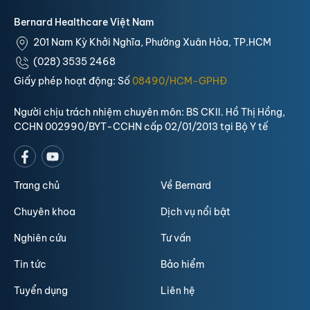
Bernard Healthcare Việt Nam
201 Nam Kỳ Khởi Nghĩa, Phường Xuân Hòa, TP.HCM
(028) 3535 2468
Giấy phép hoạt động: Số
08490/HCM-GPHĐ
Người chịu trách nhiệm chuyên môn: BS CKII. Hồ Thị Hồng,
CCHN 002990/BYT-CCHN cấp 02/01/2013 tại Bộ Y tế
Trang chủ
Về Bernard
Chuyên khoa
Dịch vụ nổi bật
Nghiên cứu
Tư vấn
Tin tức
Bảo hiểm
Tuyển dụng
Liên hệ