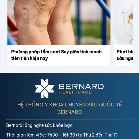
Phương pháp tầm soát Suy giãn tĩnh mạch
Phát hiện
tiên tiến hiện nay
sâu nguy 
HỆ THỐNG Y KHOA CHUYÊN SÂU QUỐC TẾ
BERNARD
Bernard lắng nghe sức khỏe bạn!
Thời gian làm việc: 7h30 - 16h30 (từ Thứ 2 đến Thứ 7)