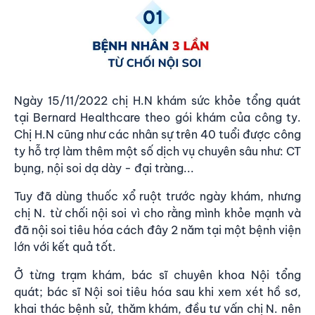
Ngày 15/11/2022 chị H.N khám sức khỏe tổng quát
tại Bernard Healthcare theo gói khám của công ty.
Chị H.N cũng như các nhân sự trên 40 tuổi được công
ty hỗ trợ làm thêm một số dịch vụ chuyên sâu như: CT
bụng,
nội soi dạ dày - đại tràng
...
Tuy đã dùng thuốc xổ ruột trước ngày khám, nhưng
chị N. từ chối nội soi vì cho rằng mình khỏe mạnh và
đã nội soi tiêu hóa cách đây 2 năm tại một bệnh viện
lớn với kết quả tốt.
Ở từng trạm khám, bác sĩ chuyên khoa Nội tổng
quát; bác sĩ Nội soi tiêu hóa sau khi xem xét hồ sơ,
khai thác bệnh sử, thăm khám, đều tư vấn chị N. nên