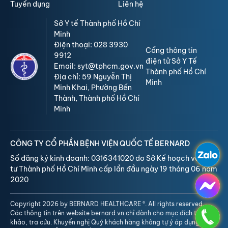
Tuyển dụng
Liên hệ
Sở Y tế Thành phố Hồ Chí
Minh
Điện thoại: 028 3930
Cổng thông tin
9912
điện tử Sở Y Tế
Email: syt@tphcm.gov.vn
Thành phố Hồ Chí
Địa chỉ: 59 Nguyễn Thị
Minh
Minh Khai, Phường Bến
Thành, Thành phố Hồ Chí
Minh
CÔNG TY CỔ PHẦN BỆNH VIỆN QUỐC TẾ BERNARD
Số đăng ký kinh doanh: 0316341020 do Sở Kế hoạch và Đầu
tư Thành phố Hồ Chí Minh cấp lần đầu ngày 19 tháng 06 năm
2020
Copyright 2026 by BERNARD HEALTHCARE ®. All rights reserved.
Các thông tin trên website bernard.vn chỉ dành cho mục đích tham
khảo, tra cứu. Khuyến nghị Quý khách hàng không tự ý áp dụng, nên