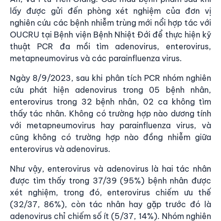
lấy được gửi đến phòng xét nghiệm của đơn vị
nghiên cứu các bệnh nhiễm trùng mới nổi hợp tác với
OUCRU tại Bệnh viện Bệnh Nhiệt Đới để thực hiện kỹ
thuật PCR đa mồi tìm adenovirus, enterovirus,
metapneumovirus và các parainfluenza virus.
Ngày 8/9/2023, sau khi phân tích PCR nhóm nghiên
cứu phát hiện adenovirus trong 05 bệnh nhân,
enterovirus trong 32 bệnh nhân, 02 ca không tìm
thấy tác nhân. Không có trường hợp nào dương tính
với metapneumovirus hay parainfluenza virus, và
cũng không có trường hợp nào đồng nhiễm giữa
enterovirus và adenovirus.
Như vậy, enterovirus và adenovirus là hai tác nhân
được tìm thấy trong 37/39 (95%) bệnh nhân được
xét nghiệm, trong đó, enterovirus chiếm ưu thế
(32/37, 86%), còn tác nhân hay gặp trước đó là
adenovirus chỉ chiếm số ít (5/37, 14%). Nhóm nghiên