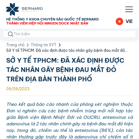
HỆ THỐNG Y KHOA CHUYÊN SÂU QUỐC TẾ BERNARD
VIE
THÀNH VIÊN HIỆP HỘI NINGEN DOCK NHẬT BẢN
Trang chủ
Thông tin SYT
Sở Y tế TPHCM: Đã xác định được tác nhân gây bệnh đau mắt đỏ
trên địa bàn Thành phố
SỞ Y TẾ TPHCM: ĐÃ XÁC ĐỊNH ĐƯỢC
TÁC NHÂN GÂY BỆNH ĐAU MẮT ĐỎ
TRÊN ĐỊA BÀN THÀNH PHỐ
09/09/2023
Theo kết quả báo cáo nhanh của phòng xét nghiệm thuộc
Đơn vị nghiên cứu các bệnh nhiễm trùng mới nổi hợp tác
giữa Bệnh viện Bệnh Nhiệt Đới và OUCRU, enterovirus và
adenovirus là 2 tác nhân chính gây ra bệnh đau mắt đỏ hiện
nay, trong đó, chiếm ưu thế là enterovirus (86%), còn tác
nhân thường gặp trước đây là adenovirus chỉ chiếm số ít