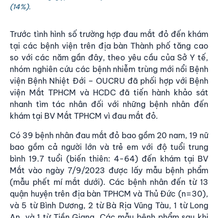
(14%).
Trước tình hình số trường hợp đau mắt đỏ đến khám
tại các bệnh viện trên địa bàn Thành phố tăng cao
so với các năm gần đây, theo yêu cầu của Sở Y tế,
nhóm nghiên cứu các bệnh nhiễm trùng mới nổi Bệnh
viện Bệnh Nhiệt Đới – OUCRU đã phối hợp với Bệnh
viện Mắt TPHCM và HCDC đã tiến hành khảo sát
nhanh tìm tác nhân đối với những bệnh nhân đến
khám tại BV Mắt TPHCM vì đau mắt đỏ.
Có 39 bệnh nhân đau mắt đỏ bao gồm 20 nam, 19 nữ
bao gồm cả người lớn và trẻ em với độ tuổi trung
bình 19.7 tuổi (biến thiên: 4-64) đến khám tại BV
Mắt vào ngày 7/9/2023 được lấy mẫu bệnh phẩm
(mẫu phết mí mắt dưới). Các bệnh nhân đến từ 13
quận huyện trên địa bàn TPHCM và Thủ Đức (n=30),
và 5 từ Bình Dương, 2 từ Bà Rịa Vũng Tàu, 1 từ Long
An, và 1 từ Tiền Giang. Các mẫu bệnh phẩm sau khi