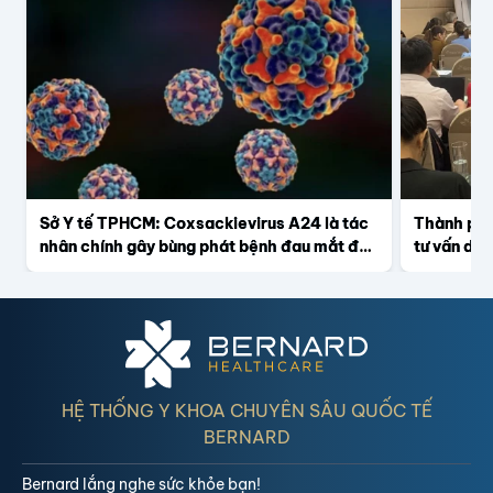
Sở Y tế TPHCM: Coxsackievirus A24 là tác
Thành phố
nhân chính gây bùng phát bệnh đau mắt đỏ
tư vấn di
trên địa bàn Thành phố
nhân đái 
nhân viên 
chuyên môn
HỆ THỐNG Y KHOA CHUYÊN SÂU QUỐC TẾ
BERNARD
Bernard lắng nghe sức khỏe bạn!