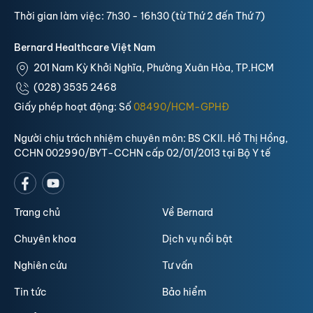
Thời gian làm việc: 7h30 - 16h30 (từ Thứ 2 đến Thứ 7)
Bernard Healthcare Việt Nam
201 Nam Kỳ Khởi Nghĩa, Phường Xuân Hòa, TP.HCM
(028) 3535 2468
Giấy phép hoạt động: Số
08490/HCM-GPHĐ
Người chịu trách nhiệm chuyên môn: BS CKII. Hồ Thị Hồng,
CCHN 002990/BYT-CCHN cấp 02/01/2013 tại Bộ Y tế
Trang chủ
Về Bernard
Chuyên khoa
Dịch vụ nổi bật
Nghiên cứu
Tư vấn
Tin tức
Bảo hiểm