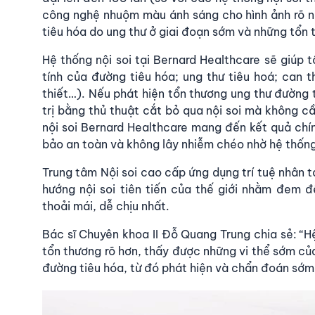
công nghệ nhuộm màu ánh sáng cho hình ảnh rõ né
tiêu hóa do ung thư ở giai đoạn sớm và những tổn 
Hệ thống nội soi tại Bernard Healthcare sẽ giúp 
tính của đường tiêu hóa; ung thư tiêu hoá; can 
thiết…). Nếu phát hiện tổn thương ung thư đường 
trị bằng thủ thuật cắt bỏ qua nội soi mà không cầ
nội soi Bernard Healthcare mang đến kết quả chí
bảo an toàn và không lây nhiễm chéo nhờ hệ thống
Trung tâm Nội soi cao cấp ứng dụng trí tuệ nhân t
hướng nội soi tiên tiến của thế giới nhằm đem 
thoải mái, dễ chịu nhất.
Bác sĩ Chuyên khoa II Đỗ Quang Trung chia sẻ: “Hệ
tổn thương rõ hơn, thấy được những vi thể sớm củ
đường tiêu hóa, từ đó phát hiện và chẩn đoán sớm