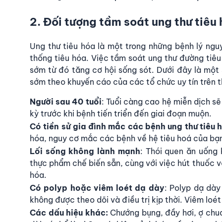
2. Đối tượng tầm soát ung thư tiêu
Ung thư tiêu hóa là một trong những bệnh lý ngu
thống tiêu hóa. Việc tầm soát ung thư đường tiêu
sớm từ đó tăng cơ hội sống sót. Dưới đây là một 
sớm theo khuyến cáo của các tổ chức uy tín trên th
Người sau 40 tuổi
: Tuổi càng cao hệ miễn dịch sẽ
kỳ trước khi bệnh tiến triển đến giai đoạn muộn.
Có tiền sử gia đình mắc các bệnh ung thư tiêu 
hóa, nguy cơ mắc các bệnh về hệ tiêu hoá của bạ
Lối sống không lành mạnh
: Thói quen ăn uống 
thực phẩm chế biến sẵn, cùng với việc hút thuốc v
hóa.
Có polyp hoặc viêm loét dạ dày
: Polyp dạ dày
không được theo dõi và điều trị kịp thời. Viêm loé
Các dấu hiệu khác:
Chướng bụng, đầy hơi, ợ chua