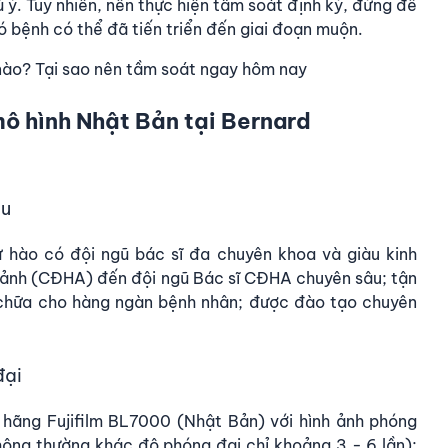
 ý. Tuy nhiên, nên thực hiện tầm soát định kỳ, đừng để
đó bệnh có thể đã tiến triển đến giai đoạn muộn.
nào? Tại sao nên tầm soát ngay hôm nay
mô hình Nhật Bản tại Bernard
âu
 hào có đội ngũ bác sĩ đa chuyên khoa và giàu kinh
h ảnh (CĐHA) đến đội ngũ Bác sĩ CĐHA chuyên sâu; tận
 chữa cho hàng ngàn bệnh nhân; được đào tạo chuyên
đại
a hãng Fujifilm BL7000 (Nhật Bản) với hình ảnh phóng
thông thường khác độ phóng đại chỉ khoảng 3 - 6 lần);