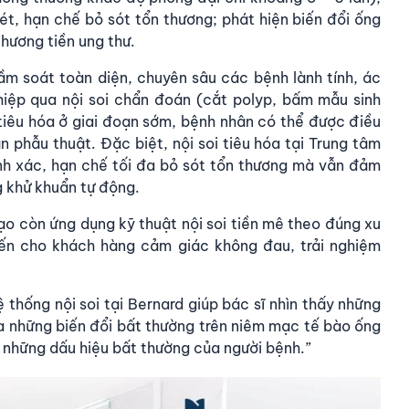
t, hạn chế bỏ sót tổn thương; phát hiện biến đổi ống
thương tiền ung thư.
tầm soát toàn diện, chuyên sâu các bệnh lành tính, ác
thiệp qua nội soi chẩn đoán (cắt polyp, bấm mẫu sinh
tiêu hóa ở giai đoạn sớm, bệnh nhân có thể được điều
n phẫu thuật. Đặc biệt, nội soi tiêu hóa tại Trung tâm
nh xác, hạn chế tối đa bỏ sót tổn thương mà vẫn đảm
 khử khuẩn tự động.
ạo còn ứng dụng kỹ thuật nội soi tiền mê theo đúng xu
đến cho khách hàng cảm giác không đau, trải nghiệm
 thống nội soi tại Bernard giúp bác sĩ nhìn thấy những
a những biến đổi bất thường trên niêm mạc tế bào ống
 những dấu hiệu bất thường của người bệnh.”