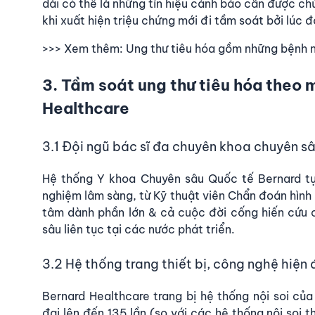
dài có thể là những tín hiệu cảnh báo cần được chú
khi xuất hiện triệu chứng mới đi tầm soát bởi lúc 
>>> Xem thêm:
Ung thư tiêu hóa gồm những bệnh 
3. Tầm soát ung thư tiêu hóa theo 
Healthcare
3.1 Đội ngũ bác sĩ đa chuyên khoa chuyên s
Hệ thống Y khoa Chuyên sâu Quốc tế Bernard tự
nghiệm lâm sàng, từ Kỹ thuật viên Chẩn đoán hìn
tâm dành phần lớn & cả cuộc đời cống hiến cứu
sâu liên tục tại các nước phát triển.
3.2 Hệ thống trang thiết bị, công nghệ hiện 
Bernard Healthcare
trang bị hệ thống nội soi củ
đại lên đến 135 lần (so với các hệ thống nội soi 