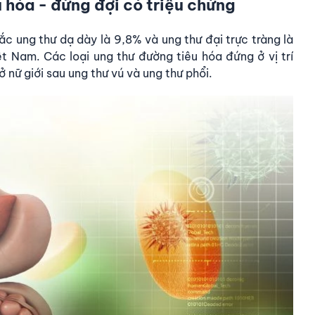
u hóa - đừng đợi có triệu chứng
c ung thư dạ dày là 9,8% và ung thư đại trực tràng là
t Nam. Các loại ung thư đường tiêu hóa đứng ở vị trí
ở nữ giới sau ung thư vú và ung thư phổi.