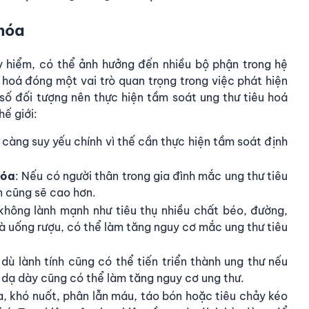
 hóa
y hiểm, có thể ảnh hưởng đến nhiều bộ phận trong hệ
 hoá đóng một vai trò quan trọng trong việc phát hiện
số đối tượng nên thực hiện tầm soát ung thư tiêu hoá
ế giới:
 càng suy yếu chính vì thế cần thực hiện tầm soát định
hóa
: Nếu có người thân trong gia đình mắc ung thư tiêu
n cũng sẽ cao hơn.
không lành mạnh như tiêu thụ nhiều chất béo, đường,
à uống rượu, có thể làm tăng nguy cơ mắc ung thư tiêu
 dù lành tính cũng có thể tiến triển thành ung thư nếu
t dạ dày cũng có thể làm tăng nguy cơ ung thư.
, khó nuốt, phân lẫn máu, táo bón hoặc tiêu chảy kéo