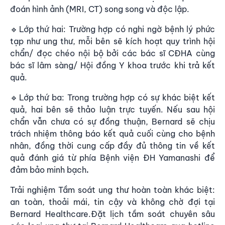
đoán hình ảnh (MRI, CT) song song và độc lập.
🔹Lớp thứ hai: Trường hợp có nghi ngờ bệnh lý phức
tạp như ung thư, mỗi bên sẽ kích hoạt quy trình hội
chẩn/ đọc chéo nội bộ bởi các bác sĩ CĐHA cùng
bác sĩ lâm sàng/ Hội đồng Y khoa trước khi trả kết
quả.
🔹Lớp thứ ba: Trong trường hợp có sự khác biệt kết
quả, hai bên sẽ thảo luận trực tuyến. Nếu sau hội
chẩn vẫn chưa có sự đồng thuận, Bernard sẽ chịu
trách nhiệm thông báo kết quả cuối cùng cho bệnh
nhân, đồng thời cung cấp đầy đủ thông tin về kết
quả đánh giá từ phía Bệnh viện ĐH Yamanashi để
đảm bảo minh bạch
.
Trải nghiệm Tầm soát ung thư hoàn toàn khác biệt:
an toàn, thoải mái, tin cậy và không chờ đợi tại
Bernard Healthcare.Đặt lịch tầm soát chuyên sâu