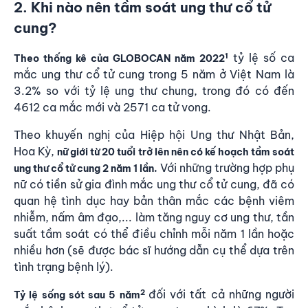
2. Khi nào nên tầm soát ung thư cổ tử
cung?
1
tỷ lệ số ca
Theo thống kê của GLOBOCAN năm 2022
mắc ung thư cổ tử cung trong 5 năm ở Việt Nam là
3.2% so với tỷ lệ ung thư chung, trong đó có đến
4612 ca mắc mới và 2571 ca tử vong.
Theo khuyến nghị của Hiệp hội Ung thư Nhật Bản,
Hoa Kỳ,
nữ giới từ 20 tuổi trở lên nên có kế hoạch tầm soát
Với những trường hợp phụ
ung thư cổ tử cung 2 năm 1 lần.
nữ có tiền sử gia đình mắc ung thư cổ tử cung, đã có
quan hệ tình dục hay bản thân mắc các bệnh viêm
nhiễm, nấm âm đạo,... làm tăng nguy cơ ung thư, tần
suất tầm soát có thể điều chỉnh mỗi năm 1 lần hoặc
nhiều hơn (sẽ được bác sĩ hướng dẫn cụ thể dựa trên
tình trạng bệnh lý).
2
đối với tất cả những người
Tỷ lệ sống sót sau 5 năm