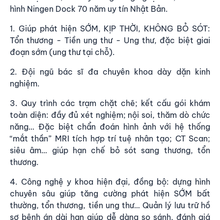
hình Ningen Dock 70 năm uy tín Nhật Bản.
1. Giúp phát hiện SỚM, KỊP THỜI, KHÔNG BỎ SÓT:
Tổn thương - Tiền ung thư - Ung thư, đặc biệt giai
đoạn sớm (ung thư tại chỗ).
2. Đội ngũ bác sĩ đa chuyên khoa dày dặn kinh
nghiệm.
3. Quy trình các trạm chặt chẽ; kết cấu gói khám
toàn diện: đầy đủ xét nghiệm; nội soi, thăm dò chức
năng… Đặc biệt chẩn đoán hình ảnh với hệ thống
“mắt thần” MRI tích hợp trí tuệ nhân tạo; CT Scan;
siêu âm… giúp hạn chế bỏ sót sang thương, tổn
thương.
4. Công nghệ y khoa hiện đại, đồng bộ: dựng hình
chuyên sâu giúp tăng cường phát hiện SỚM bất
thường, tổn thương, tiền ung thư… Quản lý lưu trữ hồ
sơ bệnh án dài hạn giúp dễ dàng so sánh, đánh giá