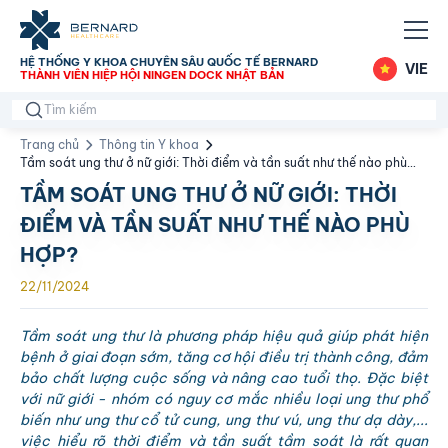
HỆ THỐNG Y KHOA CHUYÊN SÂU QUỐC TẾ BERNARD
VIE
THÀNH VIÊN HIỆP HỘI NINGEN DOCK NHẬT BẢN
Trang chủ
Thông tin Y khoa
Tầm soát ung thư ở nữ giới: Thời điểm và tần suất như thế nào phù
hợp?
TẦM SOÁT UNG THƯ Ở NỮ GIỚI: THỜI
ĐIỂM VÀ TẦN SUẤT NHƯ THẾ NÀO PHÙ
HỢP?
22/11/2024
Tầm soát ung thư là phương pháp hiệu quả giúp phát hiện
bệnh ở giai đoạn sớm, tăng cơ hội điều trị thành công, đảm
bảo chất lượng cuộc sống và nâng cao tuổi thọ. Đặc biệt
với nữ giới - nhóm có nguy cơ mắc nhiều loại ung thư phổ
biến như ung thư cổ tử cung, ung thư vú, ung thư dạ dày,...
việc hiểu rõ thời điểm và tần suất tầm soát là rất quan