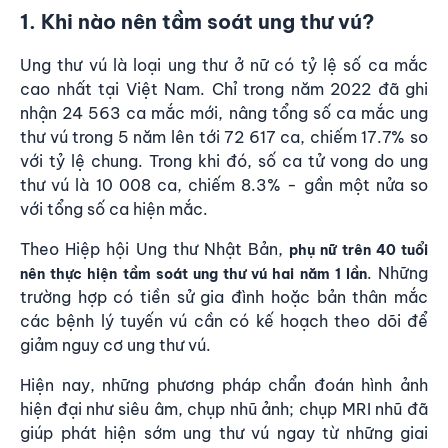
1. Khi nào nên tầm soát ung thư vú?
Ung thư vú
là loại ung thư ở nữ có tỷ lệ số ca mắc
cao nhất tại Việt Nam. Chỉ trong năm 2022 đã ghi
nhận 24 563 ca mắc mới, nâng tổng số ca mắc ung
thư vú trong 5 năm lên tới 72 617 ca, chiếm 17.7% so
với tỷ lệ chung. Trong khi đó, số ca tử vong do ung
thư vú là 10 008 ca, chiếm 8.3% - gần một nửa so
với tổng số ca hiện mắc.
Theo Hiệp hội Ung thư Nhật Bản,
phụ nữ trên 40 tuổi
. Những
nên thực hiện tầm soát ung thư vú hai năm 1 lần
trường hợp có tiền sử gia đình hoặc bản thân mắc
các bệnh lý tuyến vú cần có kế hoạch theo dõi để
giảm nguy cơ ung thư vú.
Hiện nay, những phương pháp chẩn đoán hình ảnh
hiện đại như siêu âm,
chụp nhũ ảnh; chụp MRI nhũ
đã
giúp phát hiện sớm ung thư vú ngay từ những giai