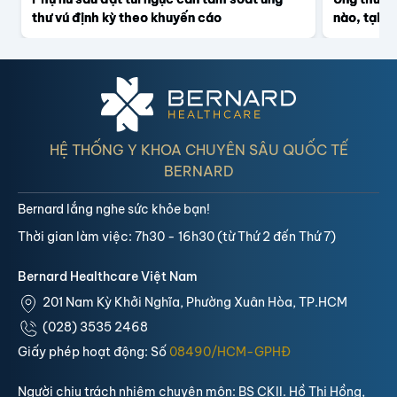
thư vú định kỳ theo khuyến cáo
nào, tại s
HỆ THỐNG Y KHOA CHUYÊN SÂU QUỐC TẾ
BERNARD
Bernard lắng nghe sức khỏe bạn!
Thời gian làm việc: 7h30 - 16h30 (từ Thứ 2 đến Thứ 7)
Bernard Healthcare Việt Nam
201 Nam Kỳ Khởi Nghĩa, Phường Xuân Hòa, TP.HCM
(028) 3535 2468
Giấy phép hoạt động: Số
08490/HCM-GPHĐ
Người chịu trách nhiệm chuyên môn: BS CKII. Hồ Thị Hồng,