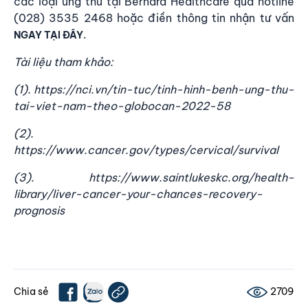
các loại ung thư tại Bernard Healthcare qua hotline
(028) 3535 2468 hoặc điền thông tin nhận tư vấn
.
NGAY TẠI ĐÂY
Tài liệu tham khảo:
(1). https://nci.vn/tin-tuc/tinh-hinh-benh-ung-thu-
tai-viet-nam-theo-globocan-2022-58
(2).
https://www.cancer.gov/types/cervical/survival
(3). https://www.saintlukeskc.org/health-
library/liver-cancer-your-chances-recovery-
prognosis
Chia sẻ
2709