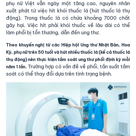
phụ nữ Việt vẫn ngày một tăng cao, nguyên nhân
xuất phát từ việc hít khói thuốc lá (hút thuốc lá thụ
động). Trong thuốc lá có chứa khoảng 7000 chất
gây hại. Việc hít phải khói thuốc về lâu dài có thể
làm phổi bị tổn thương, dẫn đến ung thư.
Theo khuyến nghị từ các Hiệp hội Ung thư Nhật Bản, Hoa
Kỳ, phụ nữ trên 50 tuổi và hút nhiều thuốc lá (kể cả thuốc lá
thụ động) nên thực hiện tầm soát ung thư phổi định kỳ mỗi
Trường hợp có vấn đề về phổi, tần suất tầm
năm 1 lần.
soát có thể thay đổi dựa trên tình trạng bệnh.