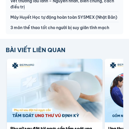
Vết thương lâu lành – Nguyên nhân, biến chứng, cách
điều trị
Máy Huyết Học tự động hoàn toàn SYSMEX (Nhật Bản)
3 môn thể thao tốt cho người bị suy giãn tĩnh mạch
BÀI VIẾT LIÊN QUAN
Phụ nữ sau đặt túi ngực cần tầm soát ung
Ung thư p