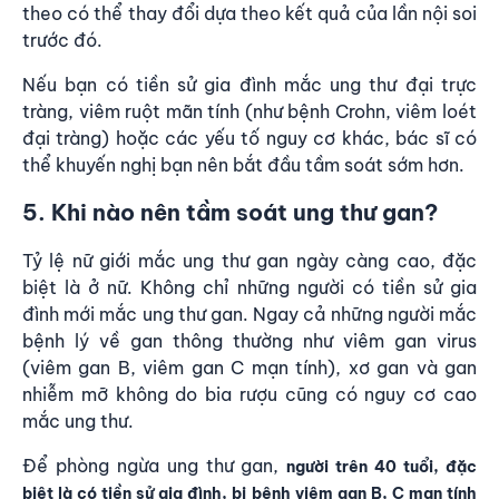
theo có thể thay đổi dựa theo kết quả của lần nội soi
trước đó.
Nếu bạn có tiền sử gia đình mắc ung thư đại trực
tràng, viêm ruột mãn tính (như bệnh Crohn, viêm loét
đại tràng) hoặc các yếu tố nguy cơ khác, bác sĩ có
thể khuyến nghị bạn nên bắt đầu tầm soát sớm hơn.
5. Khi nào nên tầm soát ung thư gan?
Tỷ lệ nữ giới mắc ung thư gan ngày càng cao, đặc
biệt là ở nữ. Không chỉ những người có tiền sử gia
đình mới mắc ung thư gan. Ngay cả những người mắc
bệnh lý về gan thông thường như viêm gan virus
(viêm gan B, viêm gan C mạn tính), xơ gan và gan
nhiễm mỡ không do bia rượu cũng có nguy cơ cao
mắc ung thư.
Để phòng ngừa ung thư gan,
người trên 40 tuổi, đặc
biệt là có tiền sử gia đình, bị bệnh viêm gan B, C mạn tính