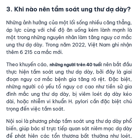
3. Khi nào nên tầm soát ung thư dạ dày?
Những ảnh hưởng của một lối sống nhiều căng thẳng,
áp lực cùng với chế độ ăn uống kém lành mạnh là
một trong những nguyên nhân làm tăng nguy cơ mắc
ung thư dạ dày. Trong năm 2022, Việt Nam ghi nhận
thêm 6 215 ca mắc mới.
Theo khuyến cáo,
nên bắt đầu
những người trên 40 tuổi
thực hiện tầm soát ung thư dạ dày, bởi đây là giai
đoạn nguy cơ mắc bệnh gia tăng rõ rệt. Đặc biệt,
những người có yếu tố nguy cơ cao như tiền sử gia
đình mắc ung thư dạ dày, bị viêm loét dạ dày kéo
dài, hoặc nhiễm vi khuẩn H. pylori cần đặc biệt chú
trọng đến việc tầm soát.
Nội soi là phương pháp tầm soát ung thư dạ dày phổ
biến, giúp bác sĩ trực tiếp quan sát niêm mạc dạ dày
để phát hiện các tổn thương bất thường như loét,