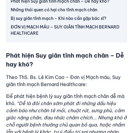
Phát hiện Suy giãn tĩnh mạch chân – Dễ hay khó?
Những thói quen có hại cho tĩnh mạch chân
Bị suy giãn tĩnh mạch – Khi nào cần gặp bác sĩ?
ĐƠN VỊ MẠCH MÁU – SUY GIÃN TĨNH MẠCH BERNARD
HEALTHCARE
Phát hiện Suy giãn tĩnh mạch chân – Dễ
hay khó?
Theo ThS. Bs. Lê Kim Cao – Đơn vị Mạch máu, Suy
giãn tĩnh mạch Bernard Healthcare:
Để phát hiện bệnh lý suy giãn tĩnh mạch chân dễ mà
khó.
“Dễ là đôi chân sớm phát đi những dấu hiệu
cảnh báo như chân tê mỏi, chuột rút, sưng phù, cảm
giác nặng chân, đau nhức châm chích... Nhưng khó ở
chỗ người bệnh thường chủ quan bỏ qua, hoặc nhầm
lẫn với bệnh lý khác, tự ý điều trị sai phương pháp