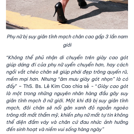
Phụ nữ bị suy giãn tĩnh mạch chân cao gấp 3 lần nam
giới
“Không thể phủ nhận di chuyển trên giày cao gót
giúp dáng đi của phụ nữ uyển chuyển hơn, hay cách
ngồi vắt chéo chân sẽ giúp phái đẹp trông quyến rũ,
mềm mại hơn. Nhưng “âm mưu giày gót nhọn” là có
đấy
” – ThS. Bs. Lê Kim Cao chia sẻ - “
Giày cao gót
là một trong những nguyên nhân hàng đầu gây
suy
giãn tĩnh mạch ở nữ giới
. Một khi đã bị suy giãn tĩnh
mạch, đôi chân sẽ nổi gân xanh đỏ ngoằn ngoèo
trông rất mất thẩm mỹ, khiến phụ nữ mất tự tin không
thể diện đầm váy và chân cứ đau nhức ảnh hưởng
đến sinh hoạt và niềm vui sống hàng ngày”