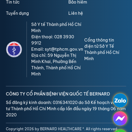
Tin tức
Bảo hiểm
Tuyển dụng
Liên hệ
Sở Y tế Thành phố Hồ Chí
Minh
Điện thoại: 028 3930
Cổng thông tin
9912
điện tử Sở Y Tế
Email: syt@tphcm.gov.vn
Thành phố Hồ Chí
Địa chỉ: 59 Nguyễn Thị
Minh
Minh Khai, Phường Bến
Thành, Thành phố Hồ Chí
Minh
CÔNG TY CỔ PHẦN BỆNH VIỆN QUỐC TẾ BERNARD
Số đăng ký kinh doanh: 0316341020 do Sở Kế hoạch và Đầu
tư Thành phố Hồ Chí Minh cấp lần đầu ngày 19 tháng 06 năm
2020
Copyright 2026 by BERNARD HEALTHCARE ®. All rights reserved.