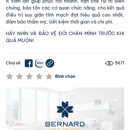
ít xâm lấn giúp phục hồi nhanh, hạn chế rủi ro biến
chứng, bảo tồn các cơ quan chức năng, cho kết quả
điều trị suy giãn tĩnh mạch đạt hiệu quả cao nhất,
đảm bảo thẩm mỹ, tiết kiệm thời gian và chi phí.
HÃY NHÌN VÀ BẢO VỆ ĐÔI CHÂN MÌNH TRƯỚC KHI
QUÁ MUỘN!
Chia sẻ
5671
Bình chọn