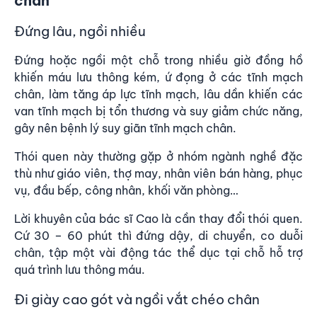
chân
Đứng lâu, ngồi nhiều
Đứng hoặc ngồi một chỗ trong nhiều giờ đồng hồ
khiến máu lưu thông kém, ứ đọng ở các tĩnh mạch
chân, làm tăng áp lực tĩnh mạch, lâu dần khiến các
van tĩnh mạch bị tổn thương và suy giảm chức năng,
gây nên bệnh lý suy giãn tĩnh mạch chân.
Thói quen này thường gặp ở
nhóm ngành nghề đặc
thù
như giáo viên, thợ may, nhân viên bán hàng, phục
vụ, đầu bếp, công nhân, khối văn phòng…
Lời khuyên của bác sĩ Cao là cần thay đổi thói quen.
Cứ 30 – 60 phút thì đứng dậy, di chuyển, co duỗi
chân, tập một vài động tác thể dục tại chỗ hỗ trợ
quá trình lưu thông máu.
Đi giày cao gót và ngồi vắt chéo chân