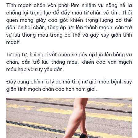
Tĩnh mạch chân vốn phải làm nhiệm vụ nặng nề là
chống lại trọng lực để đẩy máu từ chân về tim. Thói
quen mang giày cao gót khiến trọng lượng cơ thể
dồn lên hai chân, tăng áp lực lên thành mạch, cản trở
sự lưu thông máu trong cơ thể và gây suy giãn tĩnh
mạch.
Tương tự, khi ngồi vắt chéo sẽ gây áp lực lên hông và
chân, cản trở lưu thông máu, khiến các van mạch
máu hẹp và suy yếu dần.
Đây cũng chính là lý do mà tỉ lệ nữ giới mắc bệnh suy
giãn tĩnh mạch chân cao hơn nam giới.