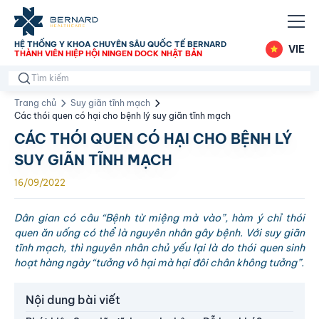
HỆ THỐNG Y KHOA CHUYÊN SÂU QUỐC TẾ BERNARD
VIE
THÀNH VIÊN HIỆP HỘI NINGEN DOCK NHẬT BẢN
Trang chủ
Suy giãn tĩnh mạch
Các thói quen có hại cho bệnh lý suy giãn tĩnh mạch
CÁC THÓI QUEN CÓ HẠI CHO BỆNH LÝ
SUY GIÃN TĨNH MẠCH
16/09/2022
Dân gian có câu “Bệnh từ miệng mà vào”, hàm ý chỉ thói
quen ăn uống có thể là nguyên nhân gây bệnh. Với suy giãn
tĩnh mạch, thì nguyên nhân chủ yếu lại là do thói quen sinh
hoạt hàng ngày “tưởng vô hại mà hại đôi chân không tưởng”.
Nội dung bài viết