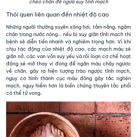
chéo chân để ngừa suy tĩnh mạch
Thói quen liên quan đến nhiệt độ cao
Những người thường xuyên xông hơi, tắm nắng, ngâm
chân trong nước nóng… nếu bị suy giãn tĩnh mạch thì
bệnh sẽ diễn tiến nhanh và nghiêm trọng hơn. Vì khi
chịu tác động của nhiệt độ cao, các mạch máu sẽ
giãn nở, các van vốn suy yếu và rối loạn cơ chế hoạt
động sẽ mở thay vì đóng để ngăn máu chảy ngược
về chân, gây ra hiện tượng trào ngược tĩnh mạch,
nguy cơ hình thành cục máu đông gây tắc nghẽn
mạch, nguy hiểm hơn là biến chứng thuyên tắc phổi
có thể tử vong
.