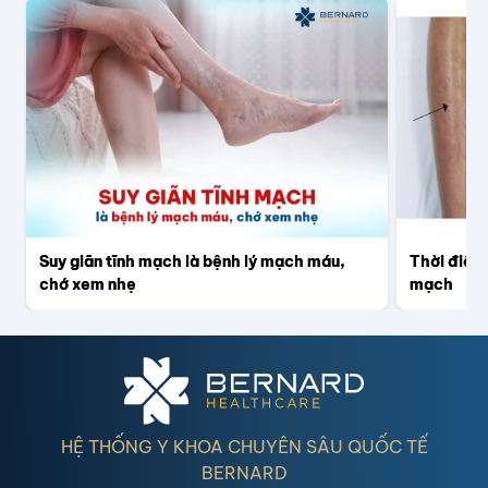
Suy giãn tĩnh mạch là bệnh lý mạch máu,
Thời điểm
chớ xem nhẹ
mạch
HỆ THỐNG Y KHOA CHUYÊN SÂU QUỐC TẾ
BERNARD