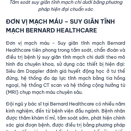
Tầm soát suy giãn tĩnh mạch chi dưới bằng phương
pháp hiện đại chuẩn xác
ĐƠN VỊ MẠCH MÁU – SUY GIÃN TĨNH
MẠCH BERNARD HEALTHCARE
Đơn vị mạch máu - Suy giãn tĩnh mạch Bernard
Healthcare
tiên phong trong tầm soát, chẩn đoán và
điều trị bệnh lý suy giãn tĩnh mạch chi dưới theo mô
hình đa chuyên khoa, sử dụng các thiết bị hiện đại:
Siêu âm Doppler đánh giá huyết động học ở tư thế
đứng, hệ thống đo áp lực tĩnh mạch bằng tia hồng
ngoại, hệ thống CT scan và hệ thống cộng hưởng từ
(MRI) chụp mạch máu chuyên sâu.
Đội ngũ y bác sĩ tại
Bernard Healthcare
có nhiều năm
kinh nghiệm, đến từ bệnh viện đầu ngành. Bệnh nhân
được thăm khám tỉ mỉ,
tầm soát sớm, phát hiện chính
xác giai đoạn bệnh,
được điều trị bằng phương pháp