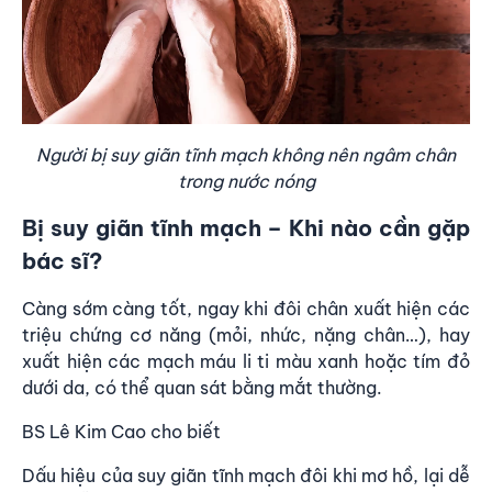
Người bị suy giãn tĩnh mạch không nên ngâm chân
trong nước nóng
Bị suy giãn tĩnh mạch – Khi nào cần gặp
bác sĩ?
Càng sớm càng tốt, ngay khi đôi chân xuất hiện các
triệu chứng cơ năng (mỏi, nhức, nặng chân…), hay
xuất hiện các mạch máu li ti màu xanh hoặc tím đỏ
dưới da, có thể quan sát bằng mắt thường.
BS Lê Kim Cao cho biết
Dấu hiệu của suy giãn tĩnh mạch đôi khi mơ hồ, lại dễ