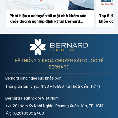
Phát hiện u cơ tuyến túi mật nhờ khám sức
Top 5 địa
khỏe doanh nghiệp định kỳ tại Bernard
khỏe doan
Healthcare
TPHCM
HỆ THỐNG Y KHOA CHUYÊN SÂU QUỐC TẾ
BERNARD
Bernard lắng nghe sức khỏe bạn!
Thời gian làm việc: 7h30 - 16h30 (từ Thứ 2 đến Thứ 7)
Bernard Healthcare Việt Nam
201 Nam Kỳ Khởi Nghĩa, Phường Xuân Hòa, TP.HCM
(028) 3535 2468