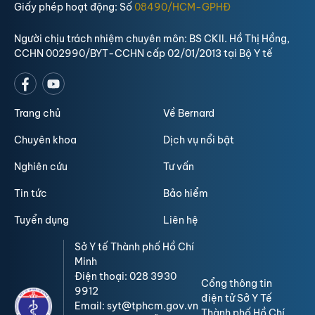
Giấy phép hoạt động: Số
08490/HCM-GPHĐ
Người chịu trách nhiệm chuyên môn: BS CKII. Hồ Thị Hồng,
CCHN 002990/BYT-CCHN cấp 02/01/2013 tại Bộ Y tế
Trang chủ
Về Bernard
Chuyên khoa
Dịch vụ nổi bật
Nghiên cứu
Tư vấn
Tin tức
Bảo hiểm
Tuyển dụng
Liên hệ
Sở Y tế Thành phố Hồ Chí
Minh
Điện thoại: 028 3930
Cổng thông tin
9912
điện tử Sở Y Tế
Email: syt@tphcm.gov.vn
Thành phố Hồ Chí