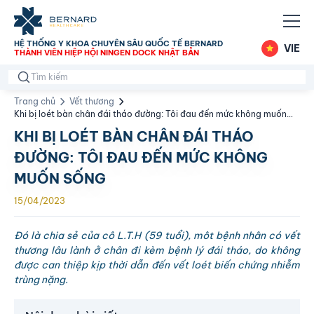
HỆ THỐNG Y KHOA CHUYÊN SÂU QUỐC TẾ BERNARD
VIE
THÀNH VIÊN HIỆP HỘI NINGEN DOCK NHẬT BẢN
Trang chủ
Vết thương
Khi bị loét bàn chân đái tháo đường: Tôi đau đến mức không muốn
sống
KHI BỊ LOÉT BÀN CHÂN ĐÁI THÁO
ĐƯỜNG: TÔI ĐAU ĐẾN MỨC KHÔNG
MUỐN SỐNG
15/04/2023
Đó là chia sẻ của cô L.T.H (59 tuổi), môt bệnh nhân có vết
thương lâu lành ở chân đi kèm bệnh lý đái tháo, do không
được can thiệp kịp thời dẫn đến vết loét biến chứng nhiễm
trùng nặng.