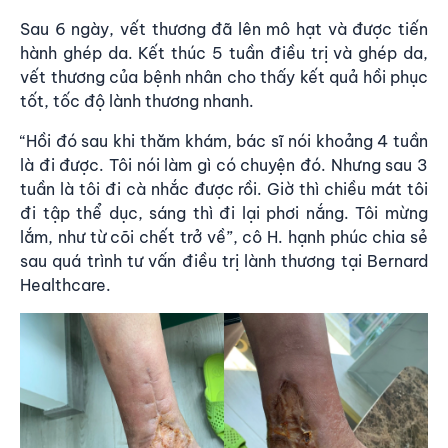
Sau 6 ngày, vết thương đã lên mô hạt và được tiến
hành ghép da. Kết thúc 5 tuần điều trị và ghép da,
vết thương của bệnh nhân cho thấy kết quả hồi phục
tốt, tốc độ lành thương nhanh.
“Hồi đó sau khi thăm khám, bác sĩ nói khoảng 4 tuần
là đi được. Tôi nói làm gì có chuyện đó. Nhưng sau 3
tuần là tôi đi cà nhắc được rồi. Giờ thì chiều mát tôi
đi tập thể dục, sáng thì đi lại phơi nắng. Tôi mừng
lắm, như từ cõi chết trở về”, cô H. hạnh phúc chia sẻ
sau quá trình tư vấn điều trị lành thương tại
Bernard
Healthcare
.