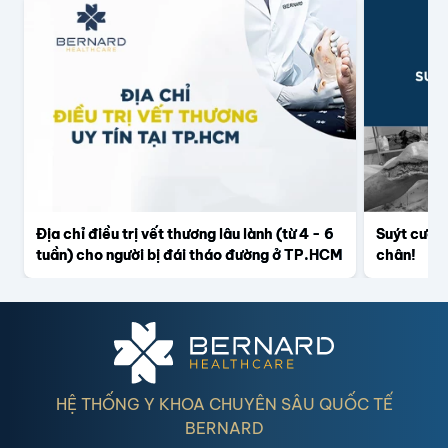
Địa chỉ điều trị vết thương lâu lành (từ 4 - 6
Suýt cưa c
tuần) cho người bị đái tháo đường ở TP.HCM
chân!
HỆ THỐNG Y KHOA CHUYÊN SÂU QUỐC TẾ
BERNARD