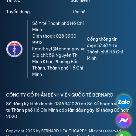
Tin tức
Bảo hiểm
Tuyển dụng
Liên hệ
Sở Y tế Thành phố Hồ Chí
Minh
Điện thoại: 028 3930
Cổng thông tin
9912
điện tử Sở Y Tế
Email: syt@tphcm.gov.vn
Thành phố Hồ Chí
Địa chỉ: 59 Nguyễn Thị
Minh
Minh Khai, Phường Bến
Thành, Thành phố Hồ Chí
Minh
CÔNG TY CỔ PHẦN BỆNH VIỆN QUỐC TẾ BERNARD
Số đăng ký kinh doanh: 0316341020 do Sở Kế hoạch và Đầu
tư Thành phố Hồ Chí Minh cấp lần đầu ngày 19 tháng 06 năm
2020
Copyright 2026 by BERNARD HEALTHCARE ®. All rights reserved.