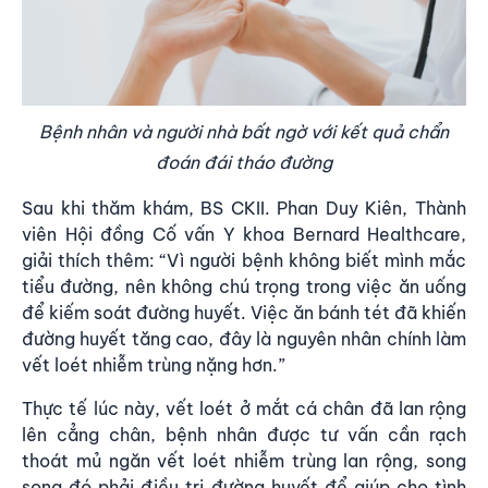
Bệnh nhân và người nhà bất ngờ với kết quả chẩn
đoán đái tháo đường
Sau khi thăm khám, BS CKII. Phan Duy Kiên, Thành
viên Hội đồng Cố vấn Y khoa Bernard Healthcare,
giải thích thêm: “Vì người bệnh không biết mình mắc
tiểu đường, nên không chú trọng trong việc ăn uống
để kiếm soát đường huyết. Việc ăn bánh tét đã khiến
đường huyết tăng cao, đây là nguyên nhân chính làm
vết loét nhiễm trùng nặng hơn.”
Thực tế lúc này, vết loét ở mắt cá chân đã lan rộng
lên cẳng chân, bệnh nhân được tư vấn cần rạch
thoát mủ ngăn vết loét nhiễm trùng lan rộng, song
song đó phải điều trị đường huyết để giúp cho tình