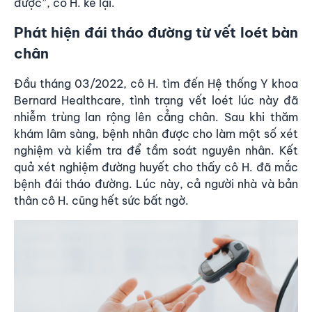
được”, cô H. kể lại.
Phát hiện đái tháo đường từ vết loét bàn
chân
Đầu tháng 03/2022, cô H. tìm đến
Hệ thống Y khoa
Bernard Healthcare
, tình trạng vết loét lúc này đã
nhiễm trùng lan rộng lên cẳng chân. Sau khi thăm
khám lâm sàng, bệnh nhân được cho làm một số xét
nghiệm và kiểm tra để tầm soát nguyên nhân. Kết
quả xét nghiệm đường huyết cho thấy cô H. đã mắc
bệnh đái tháo đường. Lúc này, cả người nhà và bản
thân cô H. cũng hết sức bất ngờ.