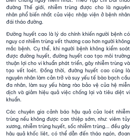
đường Thế giới, nhiễm trùng được cho là nguyên
nhân phổ biến nhất của việc nhập viện ở bệnh nhân
đái tháo đường.
Đường huyết cao là lý do chính khiến người bệnh có
nguy cơ nhiễm trùng vết thương cao hơn người không
mắc bệnh. Cụ thể, khi người bệnh không kiểm soát
được đường huyết, đường huyết cao tạo môi trường
thuận lợi cho vi khuẩn phát triển, gây nhiễm trùng và
tạo vết loét. Đồng thời, đường huyết cao cũng là
nguyên nhân làm cản trở và suy yếu tế bào bạch cầu
đa nhân, làm suy yếu hàng rào bảo vệ của hệ miễn
dịch và giảm hiệu quả việc chống lại và tiêu diệt vi
khuẩn.
Các chuyên gia cảnh báo hậu quả của loét nhiễm
trùng nếu không được can thiệp sớm, như: viêm tủy
xương, nhiễm trùng huyết, sốc nhiễm trùng... đều gây
hậu quả khốc liệt, có thể dẫn đến tháo ngón, đoạn