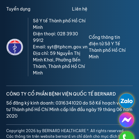
Tuyển dụng
Liên hệ
Sở Y tế Thành phố Hồ Chí
Minh
Điện thoại: 028 3930
Cổng thông tin
9912
điện tử Sở Y Tế
Email: syt@tphcm.gov.vn
Thành phố Hồ Chí
Địa chỉ: 59 Nguyễn Thị
Minh
Minh Khai, Phường Bến
Thành, Thành phố Hồ Chí
Minh
CÔNG TY CỔ PHẦN BỆNH VIỆN QUỐC TẾ BERNARD
Số đăng ký kinh doanh: 0316341020 do Sở Kế hoạch và Đầu
tư Thành phố Hồ Chí Minh cấp lần đầu ngày 19 tháng 06 năm
2020
Copyright 2026 by BERNARD HEALTHCARE ®. All rights reserved.
Các thông tin trên website bernard.vn chỉ dành cho mục đích tham