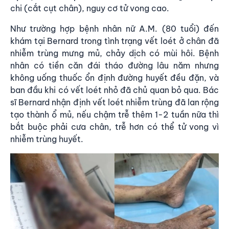
chi (cắt cụt chân), nguy cơ tử vong cao.
Như trường hợp bệnh nhân nữ A.M. (80 tuổi) đến
khám tại Bernard trong tình trạng vết loét ở chân đã
nhiễm trùng mưng mủ, chảy dịch có mùi hôi. Bệnh
nhân có tiền căn đái tháo đường lâu năm nhưng
không uống thuốc ổn định đường huyết đều đặn, và
ban đầu khi có vết loét nhỏ đã chủ quan bỏ qua. Bác
sĩ Bernard nhận định vết loét nhiễm trùng đã lan rộng
tạo thành ổ mủ, nếu chậm trễ thêm 1-2 tuần nữa thì
bắt buộc phải cưa chân, trễ hơn có thể tử vong vì
nhiễm trùng huyết.