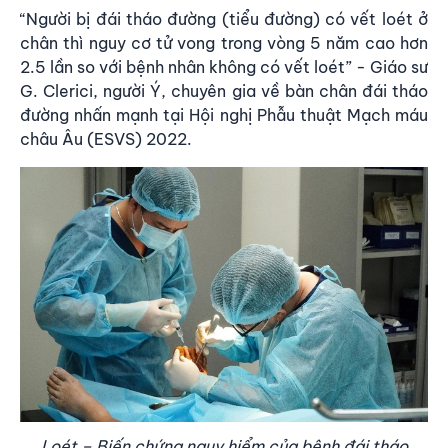
“Người bị đái tháo đường (tiểu đường) có vết loét ở
chân thì nguy cơ tử vong trong vòng 5 năm cao hơn
2.5 lần so với bệnh nhân không có vết loét” - Giáo sư
G. Clerici, người Ý, chuyên gia về bàn chân đái tháo
đường nhấn mạnh tại Hội nghị Phẫu thuật Mạch máu
châu Âu (ESVS) 2022.
Loét – Biến chứng nguy hiểm của bệnh đái tháo