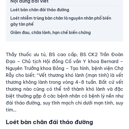
Nội dung bài viết
Loét bàn chân đái tháo đường
Loét nhiễm trùng bàn chân là nguyên nhân phổ biến
gây tàn phế
Giảm đau, chữa lành, hạn chế biến chứng
Thầy thuốc ưu tú, BS cao cấp, BS CK2 Trần Đoàn
Đạo – Chủ tịch Hội đồng Cố vấn Y khoa Bernard –
Nguyên Trưởng khoa Bỏng – Tạo hình, bệnh viện Chợ
Rẫy cho biết: “Vết thương khó lành (mạn tính) là vết
thương không lành trong vòng 4-8 tuần. Bất cứ vết
thương nào cũng có thể trở thành khó lành và đặc
biệt thường gặp ở các bệnh nhân có bệnh lý nền như
đái tháo đường, suy tĩnh mạch chi dưới mạn tính, suy
tim…
Loét bàn chân đái tháo đường