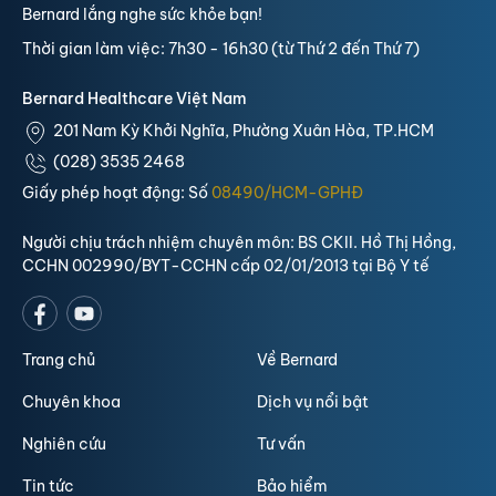
Bernard lắng nghe sức khỏe bạn!
Thời gian làm việc: 7h30 - 16h30 (từ Thứ 2 đến Thứ 7)
Bernard Healthcare Việt Nam
201 Nam Kỳ Khởi Nghĩa, Phường Xuân Hòa, TP.HCM
(028) 3535 2468
Giấy phép hoạt động: Số
08490/HCM-GPHĐ
Người chịu trách nhiệm chuyên môn: BS CKII. Hồ Thị Hồng,
CCHN 002990/BYT-CCHN cấp 02/01/2013 tại Bộ Y tế
Trang chủ
Về Bernard
Chuyên khoa
Dịch vụ nổi bật
Nghiên cứu
Tư vấn
Tin tức
Bảo hiểm