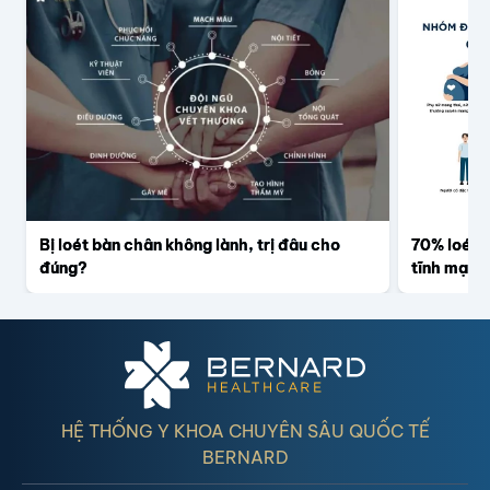
Bị loét bàn chân không lành, trị đâu cho
70% loét l
đúng?
tĩnh mạch
HỆ THỐNG Y KHOA CHUYÊN SÂU QUỐC TẾ
BERNARD