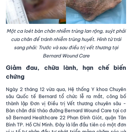
Một ca loét bàn chân nhiễm trùng lan rộng, suýt phải
cưa chân để tránh nhiễm trùng huyết. Hình từ trái
sang phải: Trước và sau điều trị vết thương tại
Bernard Wound Care
Giảm đau, chữa lành, hạn chế biến
chứng
Ngày 2 tháng 12 vừa qua, Hệ thống Y khoa Chuyên
sâu Quốc tế Bernard tổ chức lễ ra mắt, công bố
thành lập Đơn vị Điều trị Vết thương chuyên sâu -
Bàn chân đái tháo đường Bernard Wound Care tại cơ
sở Bernard Healthcare 22 Phan Đình Giót, quận Tân
Bình TP. Hồ Chí Minh. Đây là lần đầu tiên có một đơn
vị y tế tư nhân đầu tư phát triển mảng chăm sóc và