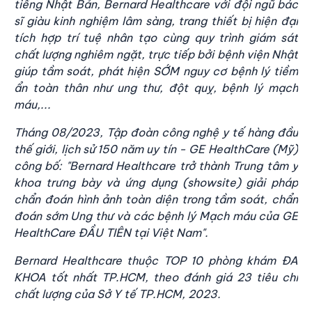
ti
ế
ng Nh
ậ
t B
ả
n, Bernard Healthcare v
ớ
i đ
ộ
i ngũ bác
sĩ giàu kinh nghi
ệ
m lâm sàng, trang thi
ế
t b
ị
hi
ệ
n đ
ạ
i
tích h
ợ
p trí tu
ệ
nhân t
ạ
o cùng quy trình giám sát
ch
ấ
t lư
ợ
ng nghiêm ng
ặ
t, tr
ự
c ti
ế
p b
ở
i b
ệ
nh vi
ệ
n Nh
ậ
t
giúp t
ầ
m soát, phát hi
ệ
n S
Ớ
M nguy cơ b
ệ
nh lý ti
ề
m
ẩ
n toàn thân như ung thư, đ
ộ
t qu
ỵ
, b
ệ
nh lý m
ạ
ch
máu,...
Tháng 08/2023, T
ậ
p đoàn công ngh
ệ
y t
ế
hàng đ
ầ
u
th
ế
gi
ớ
i, l
ị
ch s
ử
150 năm uy tín - GE HealthCare (M
ỹ
)
công b
ố
: "Bernard Healthcare tr
ở
thành Trung tâm y
khoa trưng bày và
ứ
ng d
ụ
ng (showsite) gi
ả
i pháp
ch
ẩ
n đoán hình
ả
nh toàn di
ệ
n trong t
ầ
m soát, ch
ẩ
n
đoán s
ớ
m Ung thư và các b
ệ
nh lý M
ạ
ch máu c
ủ
a GE
HealthCare Đ
Ầ
U TIÊN t
ạ
i Vi
ệ
t Nam".
Bernard Healthcare thu
ộ
c TOP 10 phòng khám ĐA
KHOA t
ố
t nh
ấ
t TP.HCM, theo đánh giá 23 tiêu chí
ch
ấ
t lư
ợ
ng c
ủ
a S
ở
Y t
ế
TP.HCM, 2023.