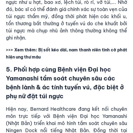
ngực như u hạt, bao xơ, lệch túi, rò rỉ, vỡ túi,... Nhờ
đó, bác sĩ có thể đánh giá chính xác sự toàn vẹn của
túi ngực thẩm mỹ, đồng thời phát hiện các khối u,
tổn thương bất thường ở tuyến vú do che khuất bởi
túi ngực mà chụp nhũ ảnh thông thường không thể
ghi nhận.
>>> Xem thêm:
Bị sốt kéo dài, nam thanh niên tình cờ phát
hiện ung thư máu
5. Phối hợp cùng Bệnh viện Đại học
Yamanashi tầm soát chuyên sâu các
bệnh lành & ác tính tuyến vú, đặc biệt ở
phụ nữ đặt túi ngực
Hiện nay, Bernard Healthcare đang kết nối chuyên
môn trực tiếp với Bệnh viện Đại học Yamanashi
(Nhật Bản) triển khai mô hình tầm soát chuyên sâu
Ningen Dock nổi tiếng Nhật Bản. Đồng thời tại