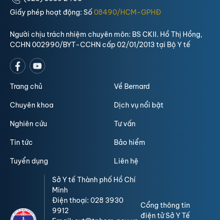
Giấy phép hoạt động: Số
08490/HCM-GPHĐ
Người chịu trách nhiệm chuyên môn: BS CKII. Hồ Thị Hồng,
CCHN 002990/BYT-CCHN cấp 02/01/2013 tại Bộ Y tế
Trang chủ
Về Bernard
Chuyên khoa
Dịch vụ nổi bật
Nghiên cứu
Tư vấn
Tin tức
Bảo hiểm
Tuyển dụng
Liên hệ
Sở Y tế Thành phố Hồ Chí
Minh
Điện thoại: 028 3930
Cổng thông tin
9912
điện tử Sở Y Tế