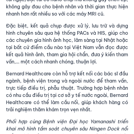
không gây đau cho bệnh nhân và thời gian thực hiện
nhanh hơn rất nhiều so với các máy MRI cũ.
Đặc biệt, kết quả chụp được xử lý, lưu trữ và dựng
hình chuyên sâu qua hệ thống PACs và HIS, giúp cho
các chuyên gia hình ảnh học, lâm sàng tại Nhật hoặc
tại bất cứ điểm cầu nào tại Việt Nam vẫn đọc được
kết quả hình ảnh, tham gia hội chẩn, đưa ý kiến tham
vấn,… một cách nhanh chóng, thuận lợi.
Bernard Healthcare
còn hỗ trợ kết nối các bác sĩ đầu
ngành, bệnh viện trong và ngoài nước để tham vấn,
trực tiếp điều trị, phẫu thuật. Trường hợp bệnh nhân
có nhu cầu điều trị tại cơ sở y tế nước ngoài, Bernard
Healthcare có thể làm cầu nối, giúp khách hàng có
trải nghiệm thăm khám trọn vẹn nhất.
Ph
ố
i h
ợ
p cùng B
ệ
nh vi
ệ
n Đ
ạ
i h
ọ
c Yamanashi tri
ể
n
khai mô hình t
ầ
m soát chuyên sâu Ningen Dock n
ổ
i