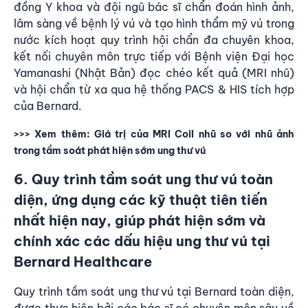
đồng Y khoa và đội ngũ bác sĩ chẩn đoán hình ảnh,
lâm sàng về bệnh lý vú và tạo hình thẩm mỹ vú trong
nước kích hoạt quy trình hội chẩn đa chuyên khoa,
kết nối chuyên môn trực tiếp với Bệnh viện Đại học
Yamanashi (Nhật Bản) đọc chéo kết quả (MRI nhũ)
và hội chẩn từ xa qua hệ thống PACS & HIS tích hợp
của Bernard.
>>> Xem thêm:
Giá trị của MRI Coil nhũ so với nhũ ảnh
trong tầm soát phát hiện sớm ung thư vú
6. Quy trình tầm soát ung thư vú toàn
diện, ứng dụng các kỹ thuật tiên tiến
nhất hiện nay, giúp phát hiện sớm và
chính xác các dấu hiệu ung thư vú tại
Bernard Healthcare
Quy trình tầm soát ung thư vú tại Bernard toàn diện
,
được thực hiện bởi các bác sĩ có chuyên môn sâu về