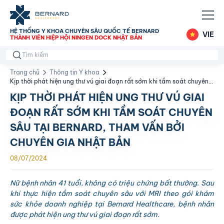
HỆ THỐNG Y KHOA CHUYÊN SÂU QUỐC TẾ BERNARD
VIE
THÀNH VIÊN HIỆP HỘI NINGEN DOCK NHẬT BẢN
Trang chủ
Thông tin Y khoa
Kịp thời phát hiện ung thư vú giai đoạn rất sớm khi tầm soát chuyên
sâu tại Bernard, tham vấn bởi chuyên gia Nhật Bản
KỊP THỜI PHÁT HIỆN UNG THƯ VÚ GIAI
ĐOẠN RẤT SỚM KHI TẦM SOÁT CHUYÊN
SÂU TẠI BERNARD, THAM VẤN BỞI
CHUYÊN GIA NHẬT BẢN
08/07/2024
Nữ bệnh nhân 41 tuổi, không có triệu chứng bất thường. Sau
khi thực hiện tầm soát chuyên sâu với MRI theo gói khám
sức khỏe doanh nghiệp tại Bernard Healthcare, bệnh nhân
được phát hiện ung thư vú giai đoạn rất sớm.