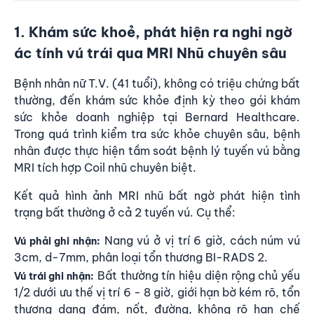
1. Khám sức khoẻ, phát hiện ra nghi ngờ
ác tính vú trái qua MRI Nhũ chuyên sâu
Bệnh nhân nữ T.V. (41 tuổi), không có triệu chứng bất
thường, đến khám sức khỏe định kỳ theo gói khám
sức khỏe doanh nghiệp tại Bernard Healthcare.
Trong quá trình kiểm tra sức khỏe chuyên sâu, bệnh
nhân được thực hiện tầm soát bệnh lý tuyến vú bằng
MRI tích hợp Coil nhũ chuyên biệt.
Kết quả hình ảnh MRI nhũ bất ngờ phát hiện tình
trạng bất thường ở cả 2 tuyến vú. Cụ thể:
Nang vú ở vị trí 6 giờ, cách núm vú
Vú phải ghi nhận:
3cm, d-7mm, phân loại tổn thương BI-RADS 2.
Bất thường tín hiệu diện rộng chủ yếu
Vú trái ghi nhận:
1/2 dưới ưu thế vị trí 6 - 8 giờ, giới hạn bờ kém rõ, tổn
thương dạng đám, nốt, đường, không rõ hạn chế