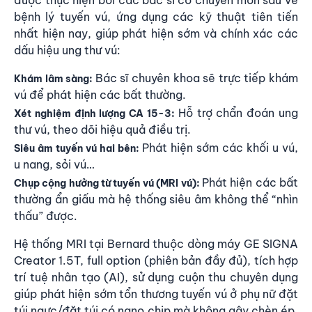
bệnh lý tuyến vú, ứng dụng các kỹ thuật tiên tiến
nhất hiện nay, giúp phát hiện sớm và chính xác các
dấu hiệu ung thư vú:
Bác sĩ chuyên khoa sẽ trực tiếp khám
Khám lâm sàng:
vú để phát hiện các bất thường.
Hỗ trợ chẩn đoán ung
Xét nghiệm định lượng CA 15-3:
thư vú, theo dõi hiệu quả điều trị.
Phát hiện sớm các khối u vú,
Siêu âm tuyến vú hai bên:
u nang, sỏi vú…
Phát hiện các bất
Chụp cộng hưởng từ tuyến vú (MRI vú):
thường ẩn giấu mà hệ thống siêu âm không thể “nhìn
thấu” được.
Hệ thống MRI tại Bernard
thuộc dòng máy GE SIGNA
Creator 1.5T, full option (phiên bản đầy đủ), tích hợp
trí tuệ nhân tạo (AI), sử dụng cuộn thu chuyên dụng
giúp phát hiện sớm tổn thương tuyến vú ở phụ nữ đặt
túi ngực/đặt túi có nano chip mà không gây chèn ép,