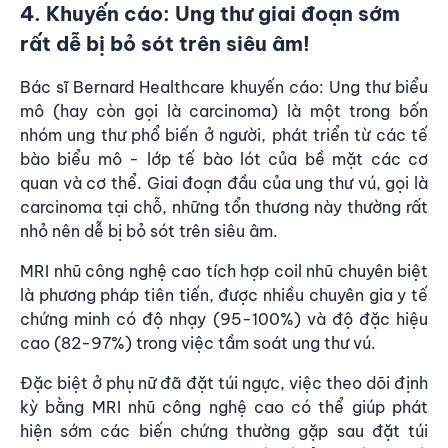
4. Khuyến cáo: Ung thư giai đoạn sớm
rất dễ bị bỏ sót trên siêu âm!
Bác sĩ Bernard Healthcare khuyến cáo: Ung thư biểu
mô (hay còn gọi là carcinoma) là một trong bốn
nhóm ung thư phổ biến ở người, phát triển từ các tế
bào biểu mô - lớp tế bào lót của bề mặt các cơ
quan và cơ thể. Giai đoạn đầu của ung thư vú, gọi là
carcinoma tại chỗ, những tổn thương này thường rất
nhỏ nên dễ bị bỏ sót trên siêu âm.
MRI nhũ công nghệ cao tích hợp coil nhũ chuyên biệt
là phương pháp tiên tiến, được nhiều chuyên gia y tế
chứng minh có độ nhạy (95-100%) và độ đặc hiệu
cao (82-97%) trong việc tầm soát ung thư vú.
Đặc biệt ở phụ nữ đã đặt túi ngực, việc theo dõi định
kỳ bằng MRI nhũ công nghệ cao có thể giúp phát
hiện sớm các biến chứng thường gặp sau đặt túi