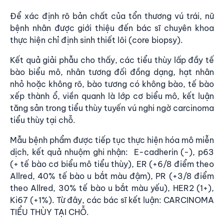
Để xác định rõ bản chất của tổn thương vú trái, nữ
bệnh nhân được giới thiệu đến bác sĩ chuyên khoa
thực hiện chỉ định sinh thiết lõi (core biopsy).
Kết quả giải phẫu cho thấy, các tiểu thùy lấp đầy tế
bào biểu mô, nhân tương đối đồng dạng, hạt nhân
nhỏ hoặc không rõ, bào tương có không bào, tế bào
xếp thành ổ, viền quanh là lớp cơ biểu mô, kết luận
tăng sản trong tiểu thùy tuyến vú nghi ngờ carcinoma
tiểu thùy tại chỗ.
Mẫu bệnh phẩm được tiếp tục thực hiện hóa mô miễn
dịch, kết quả nhuộm ghi nhận: E-cadherin (-), p63
(+ tế bào cơ biểu mô tiểu thùy), ER (+6/8 điểm theo
Allred, 40% tế bào u bắt màu đậm), PR (+3/8 điểm
theo Allred, 30% tế bào u bắt màu yếu), HER2 (1+),
Ki67 (+1%). Từ đây, các bác sĩ kết luận: CARCINOMA
TIỂU THÙY TẠI CHỖ.