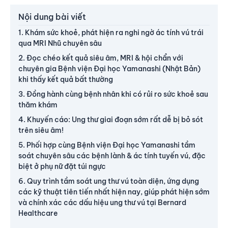
Nội dung bài viết
1. Khám sức khoẻ, phát hiện ra nghi ngờ ác tính vú trái
qua MRI Nhũ chuyên sâu
2. Đọc chéo kết quả siêu âm, MRI & hội chẩn với
chuyên gia Bệnh viện Đại học Yamanashi (Nhật Bản)
khi thấy kết quả bất thường
3. Đồng hành cùng bệnh nhân khi có rủi ro sức khoẻ sau
thăm khám
4. Khuyến cáo: Ung thư giai đoạn sớm rất dễ bị bỏ sót
trên siêu âm!
5. Phối hợp cùng Bệnh viện Đại học Yamanashi tầm
soát chuyên sâu các bệnh lành & ác tính tuyến vú, đặc
biệt ở phụ nữ đặt túi ngực
6. Quy trình tầm soát ung thư vú toàn diện, ứng dụng
các kỹ thuật tiên tiến nhất hiện nay, giúp phát hiện sớm
và chính xác các dấu hiệu ung thư vú tại Bernard
Healthcare